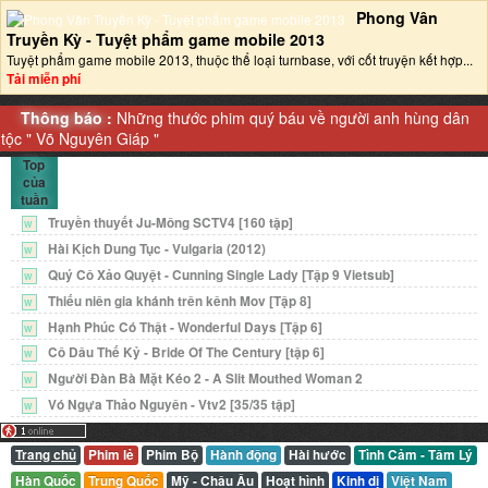
Phong Vân
Truyền Kỳ - Tuyệt phẩm game mobile 2013‎
Tuyệt phẩm game mobile 2013, thuộc thể loại turnbase, với cốt truyện kết hợp...
Tải miễn phí
Thông báo :
Những thước phim quý báu về người anh hùng dân
tộc "
Võ Nguyên Giáp
"
Top
của
tuần
Truyền thuyết Ju-Mông SCTV4 [160 tập]
W
Hài Kịch Dung Tục - Vulgaria (2012)
W
Quý Cô Xảo Quyệt - Cunning Single Lady [Tập 9 Vietsub]
W
Thiếu niên gia khánh trên kênh Mov [Tập 8]
W
Hạnh Phúc Có Thật - Wonderful Days [Tập 6]
W
Cô Dâu Thế Kỷ - Bride Of The Century [tập 6]
W
Người Đàn Bà Mặt Kéo 2 - A Slit Mouthed Woman 2
W
Vó Ngựa Thảo Nguyên - Vtv2 [35/35 tập]
W
Trang chủ
Phim lẻ
Phim Bộ
Hành động
Hài hước
Tình Cảm - Tâm Lý
Hàn Quốc
Trung Quốc
Mỹ - Châu Âu
Hoạt hình
Kinh dị
Việt Nam