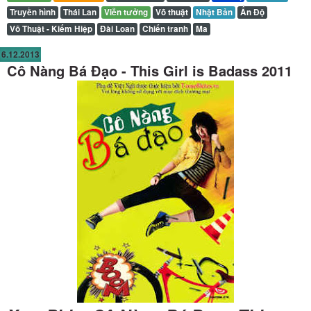
Truyền hình
Thái Lan
Viễn tưởng
Võ thuật
Nhật Bản
Ấn Độ
Võ Thuật - Kiếm Hiệp
Đài Loan
Chiến tranh
Ma
6.12.2013
Cô Nàng Bá Đạo - This Girl is Badass 2011