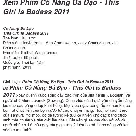
Xem Phim Cô Nàng Bá Đạo - This
Girl is Badass 2011
Cô Nàng Bá Đạo
This Girl is Badass 2011
Thể loại: Hài Hước
Diễn viên: JeeJa Yanin, Atis Amornwetch, Jazz Chuancheun, Jim
Chuancheun
Đạo diễn: Petthai Wongkumlao
Thời lượng: 90 phút
Quốc gia: Thái LanNăm
phát hành: 2011
Giới thiệu:
Phim Cô Nàng Bá Đạo - This Girl is Badass 2011
Phim Cô Nàng Bá Đạo - This Girl is Badass
Bộ
2011
xoay quanh cuộc sống đầy xáo trộn của Jija Yanin (Jakkalan) và
người chú Mum Jokmok (Sawang). Công việc của họ là vận chuyển hàng
lậu cho các băng cướp khét tiếng. Mọi việc ngày càng rắc rối hơn khi cô
bòn rút chút tiền của bọn cướp từ các chuyến hàng. Học hỏi cách thức
của samurai Yojimbo, cô đã tương kế tựu kế khiến cho các băng cướp
sinh mâu thuẫn và tiêu diệt lẫn nhau. Chuyện gì sẽ xảy đến với cô và
người chú khi kẻ thù ngày càng gia tăng? Liệu họ có thành công với kế
sách của mình?