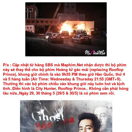
P/s : Cập nhật từ hãng SBS mà Maphim.Net nhận được thì bộ phim
này sẽ thay thế cho bộ phim Hoàng tử gác mái (replacing Rooftop
Prince), khung giờ chính là vào 9h55 PM theo giờ Hàn Quốc, thứ 4
và 5 hàng tuần (Air Time: Wednesday & Thursday 21:55 (GMT+9).
Thường thì các bộ phim chiếu vào khung giờ này luôn hot và kịch
tính..Điển hình là City Hunter, Rooftop Prince.. Không cần phải hóng
lâu nữa..Ngày 29, 30 tháng 5 (29/5 & 30/5) là có phim xem rồi.