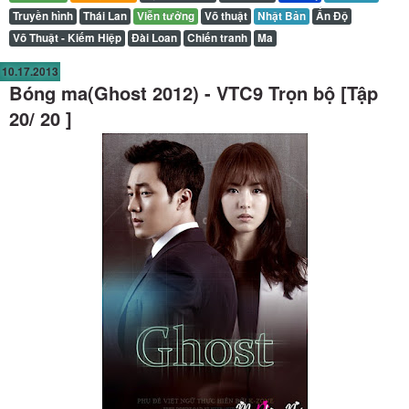
Truyền hình
Thái Lan
Viễn tưởng
Võ thuật
Nhật Bản
Ấn Độ
Võ Thuật - Kiếm Hiệp
Đài Loan
Chiến tranh
Ma
10.17.2013
Bóng ma(Ghost 2012) - VTC9 Trọn bộ [Tập
20/ 20 ]