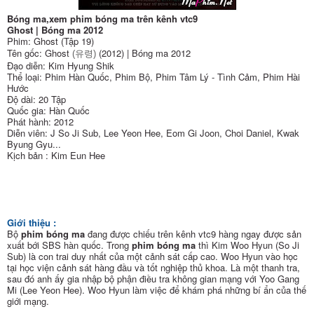
Bóng ma,xem phim bóng ma trên kênh vtc9
Ghost | Bóng ma 2012
Phim: Ghost (Tập 19)
Tên gốc: Ghost
(2012) | Bóng ma 2012
(유령)
Đạo diễn: Kim Hyung Shik
Thể loại: Phim Hàn Quốc, Phim Bộ, Phim Tâm Lý - Tình Cảm, Phim Hài
Hước
Độ dài: 20 Tập
Quốc gia: Hàn Quốc
Phát hành: 2012
Diễn viên: J So Ji Sub, Lee Yeon Hee, Eom Gi Joon, Choi Daniel, Kwak
Byung Gyu...
Kịch bản : Kim Eun Hee
Giới thiệu :
Bộ
phim bóng ma
đang được chiếu trên kênh vtc9 hàng ngay được sản
xuất bới SBS hàn quốc. Trong
phim bóng ma
thì Kim Woo Hyun (So Ji
Sub) là con trai duy nhất của một cảnh sát cấp cao. Woo Hyun vào học
tại học viện cảnh sát hàng đầu và tốt nghiệp thủ khoa. Là một thanh tra,
sau đó anh ấy gia nhập bộ phận điều tra không gian mạng với Yoo Gang
Mi (Lee Yeon Hee). Woo Hyun làm việc để khám phá những bí ẩn của thế
giới mạng.