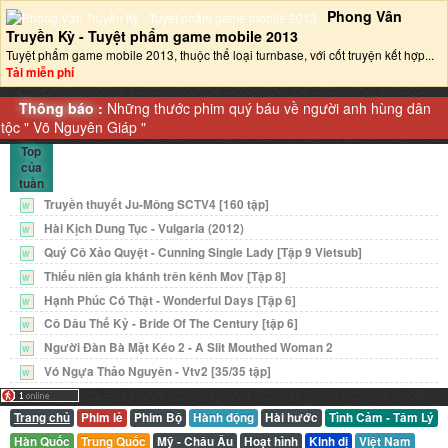
Phong Vân
Truyền Kỳ - Tuyệt phẩm game mobile 2013‎
Tuyệt phẩm game mobile 2013, thuộc thể loại turnbase, với cốt truyện kết hợp...
Tải miễn phí
Thông báo :
Những thước phim quý báu về người anh hùng dân
tộc "
Võ Nguyên Giáp
"
Top
của
tuần
Truyền thuyết Ju-Mông SCTV4 [160 tập]
W
Hài Kịch Dung Tục - Vulgaria (2012)
W
Quý Cô Xảo Quyệt - Cunning Single Lady [Tập 9 Vietsub]
W
Thiếu niên gia khánh trên kênh Mov [Tập 8]
W
Hạnh Phúc Có Thật - Wonderful Days [Tập 6]
W
Cô Dâu Thế Kỷ - Bride Of The Century [tập 6]
W
Người Đàn Bà Mặt Kéo 2 - A Slit Mouthed Woman 2
W
Vó Ngựa Thảo Nguyên - Vtv2 [35/35 tập]
W
Trang chủ
Phim lẻ
Phim Bộ
Hành động
Hài hước
Tình Cảm - Tâm Lý
Hàn Quốc
Trung Quốc
Mỹ - Châu Âu
Hoạt hình
Kinh dị
Việt Nam