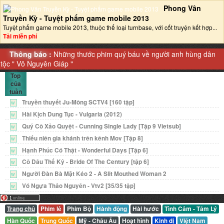
Phong Vân
Truyền Kỳ - Tuyệt phẩm game mobile 2013‎
Tuyệt phẩm game mobile 2013, thuộc thể loại turnbase, với cốt truyện kết hợp...
Tải miễn phí
Thông báo :
Những thước phim quý báu về người anh hùng dân
tộc "
Võ Nguyên Giáp
"
Top
của
tuần
Truyền thuyết Ju-Mông SCTV4 [160 tập]
W
Hài Kịch Dung Tục - Vulgaria (2012)
W
Quý Cô Xảo Quyệt - Cunning Single Lady [Tập 9 Vietsub]
W
Thiếu niên gia khánh trên kênh Mov [Tập 8]
W
Hạnh Phúc Có Thật - Wonderful Days [Tập 6]
W
Cô Dâu Thế Kỷ - Bride Of The Century [tập 6]
W
Người Đàn Bà Mặt Kéo 2 - A Slit Mouthed Woman 2
W
Vó Ngựa Thảo Nguyên - Vtv2 [35/35 tập]
W
Trang chủ
Phim lẻ
Phim Bộ
Hành động
Hài hước
Tình Cảm - Tâm Lý
Hàn Quốc
Trung Quốc
Mỹ - Châu Âu
Hoạt hình
Kinh dị
Việt Nam