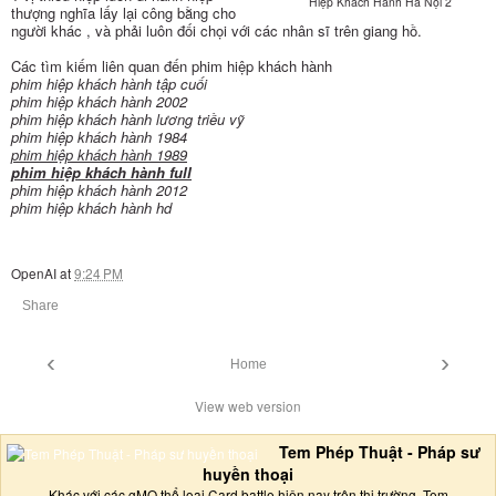
Hiệp Khách Hành Hà Nội 2
thượng nghĩa lấy lại công bằng cho
người khác , và phải luôn đối chọi với các nhân sĩ trên giang hồ.
Các tìm kiếm liên quan đến phim hiệp khách hành
phim hiệp khách hành tập cuối
phim hiệp khách hành 2002
phim hiệp khách hành lương triều vỹ
phim hiệp khách hành 1984
phim hiệp khách hành 1989
phim hiệp khách hành full
phim hiệp khách hành 2012
phim hiệp khách hành hd
OpenAI
at
9:24 PM
Share
‹
›
Home
View web version
Tem Phép Thuật - Pháp sư
huyền thoại
Khác với các gMO thể loại Card battle hiện nay trên thị trường, Tem