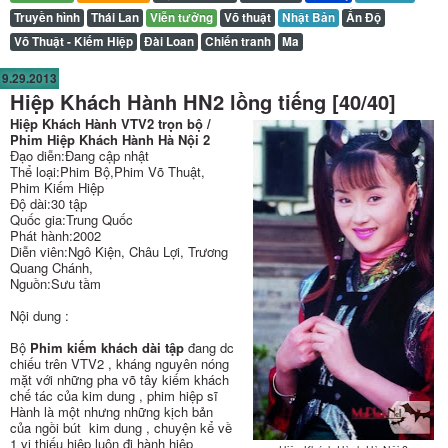
Truyền hình
Thái Lan
Viễn tưởng
Võ thuật
Nhật Bản
Ấn Độ
Võ Thuật - Kiếm Hiệp
Đài Loan
Chiến tranh
Ma
9.29.2013
Hiệp Khách Hành HN2 lồng tiếng [40/40]
Hiệp Khách Hành VTV2 trọn bộ /
Phim Hiệp Khách Hành Hà Nội 2
Đạo diễn:Đang cập nhật
Thể loại:Phim Bộ,Phim Võ Thuật,
Phim Kiếm Hiệp
Độ dài:30 tập
Quốc gia:Trung Quốc
Phát hành:2002
Diễn viên:Ngô Kiện, Châu Lợi, Trương
Quang Chánh,
Nguồn:Sưu tầm
Nội dung :
Bộ
Phim kiếm khách dài tập
đang dc
chiếu trên VTV2 , kháng nguyên nóng
mặt với những pha võ tây kiếm khách
chế tác của kim dung , phim hiệp sĩ
Hành là một nhưng những kịch bản
của ngồi bút kim dung , chuyện kể về
1 vị thiếu hiệp luôn đi hành hiệp