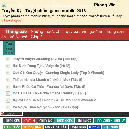
Phong Vân
Truyền Kỳ - Tuyệt phẩm game mobile 2013‎
Tuyệt phẩm game mobile 2013, thuộc thể loại turnbase, với cốt truyện kết hợp...
Tải miễn phí
Thông báo :
Những thước phim quý báu về người anh hùng dân
tộc "
Võ Nguyên Giáp
"
Top
của
tuần
Truyền thuyết Ju-Mông SCTV4 [160 tập]
W
Hài Kịch Dung Tục - Vulgaria (2012)
W
Quý Cô Xảo Quyệt - Cunning Single Lady [Tập 9 Vietsub]
W
Thiếu niên gia khánh trên kênh Mov [Tập 8]
W
Hạnh Phúc Có Thật - Wonderful Days [Tập 6]
W
Cô Dâu Thế Kỷ - Bride Of The Century [tập 6]
W
Người Đàn Bà Mặt Kéo 2 - A Slit Mouthed Woman 2
W
Vó Ngựa Thảo Nguyên - Vtv2 [35/35 tập]
W
Trang chủ
Phim lẻ
Phim Bộ
Hành động
Hài hước
Tình Cảm - Tâm Lý
Hàn Quốc
Trung Quốc
Mỹ - Châu Âu
Hoạt hình
Kinh dị
Việt Nam