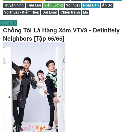
Truyền hình
Thái Lan
Viễn tưởng
Võ thuật
Nhật Bản
Ấn Độ
Võ Thuật - Kiếm Hiệp
Đài Loan
Chiến tranh
Ma
5.03.2013
Chồng Tôi Là Hàng Xóm VTV3 - Definitely
Neighbors [Tập 65/65]