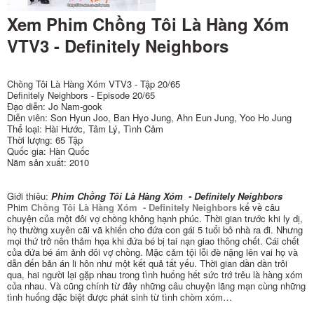
Xem Phim Chồng Tôi Là Hàng Xóm
VTV3 - Definitely Neighbors
Chồng Tôi Là Hàng Xóm VTV3 - Tập 20/65
Definitely Neighbors - Episode 20/65
Đạo diễn: Jo Nam-gook
Diễn viên: Son Hyun Joo, Ban Hyo Jung, Ahn Eun Jung, Yoo Ho Jung
Thể loại: Hài Hước, Tâm Lý, Tình Cảm
Thời lượng: 65 Tập
Quốc gia: Hàn Quốc
Năm sản xuất: 2010
Giới thiêu:
Phim Chồng Tôi Là Hàng Xóm - Definitely Neighbors
Phim
Chồng Tôi Là Hàng Xóm - Definitely Neighbors
kể về câu
chuyện của một đôi vợ chồng không hạnh phúc. Thời gian trước khi ly dị,
họ thường xuyên cãi vã khiến cho đứa con gái 5 tuổi bỏ nhà ra đi. Nhưng
mọi thứ trở nên thảm họa khi đứa bé bị tai nạn giao thông chết. Cái chết
của đứa bé ám ảnh đôi vợ chồng. Mặc cảm tội lỗi đè nặng lên vai họ và
dẫn đến bản án li hôn như một kết quả tất yếu. Thời gian dần dần trôi
qua, hai người lại gặp nhau trong tình huống hết sức trớ trêu là hàng xóm
của nhau. Và cũng chính từ đây những câu chuyện lãng mạn cùng những
tình huống đặc biệt được phát sinh từ tình chòm xóm…