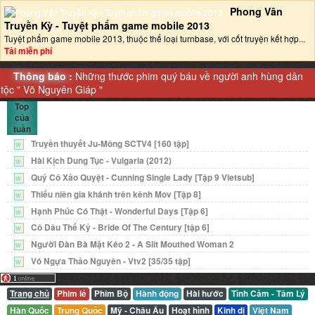
Phong Vân
Truyền Kỳ - Tuyệt phẩm game mobile 2013‎
Tuyệt phẩm game mobile 2013, thuộc thể loại turnbase, với cốt truyện kết hợp...
Tải miễn phí
Thông báo :
Những thước phim quý báu về người anh hùng dân
tộc "
Võ Nguyên Giáp
"
Top
của
tuần
Truyền thuyết Ju-Mông SCTV4 [160 tập]
W
Hài Kịch Dung Tục - Vulgaria (2012)
W
Quý Cô Xảo Quyệt - Cunning Single Lady [Tập 9 Vietsub]
W
Thiếu niên gia khánh trên kênh Mov [Tập 8]
W
Hạnh Phúc Có Thật - Wonderful Days [Tập 6]
W
Cô Dâu Thế Kỷ - Bride Of The Century [tập 6]
W
Người Đàn Bà Mặt Kéo 2 - A Slit Mouthed Woman 2
W
Vó Ngựa Thảo Nguyên - Vtv2 [35/35 tập]
W
Trang chủ
Phim lẻ
Phim Bộ
Hành động
Hài hước
Tình Cảm - Tâm Lý
Hàn Quốc
Trung Quốc
Mỹ - Châu Âu
Hoạt hình
Kinh dị
Việt Nam