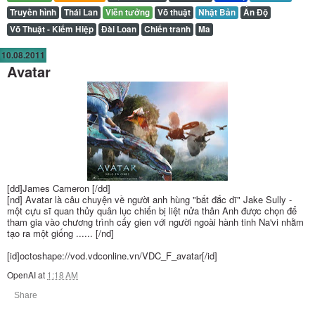
Truyền hình
Thái Lan
Viễn tưởng
Võ thuật
Nhật Bản
Ấn Độ
Võ Thuật - Kiếm Hiệp
Đài Loan
Chiến tranh
Ma
10.08.2011
Avatar
[dd]James Cameron [/dd]
[nd] Avatar là câu chuyện về người anh hùng "bất đắc dĩ" Jake Sully -
một cựu sĩ quan thủy quân lục chiến bị liệt nửa thân Anh được chọn để
tham gia vào chương trình cấy gien với người ngoài hành tinh Na'vi nhằm
tạo ra một giống ...... [/nd]
[id]octoshape://vod.vdconline.vn/VDC_F_avatar[/id]
OpenAI
at
1:18 AM
Share