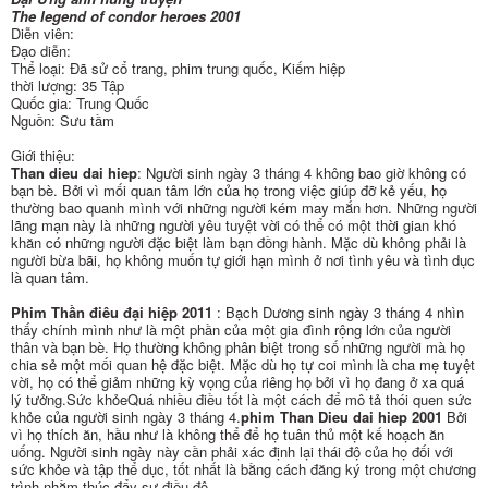
The legend of condor heroes 2001
Diễn viên:
Đạo diễn:
Thể loại: Đã sử cổ trang, phim trung quốc, Kiếm hiệp
thời lượng: 35 Tập
Quốc gia: Trung Quốc
Nguồn: Sưu tầm
Giới thiệu:
Than dieu dai hiep
: Người sinh ngày 3 tháng 4 không bao giờ không có
bạn bè. Bởi vì mối quan tâm lớn của họ trong việc giúp đỡ kẻ yếu, họ
thường bao quanh mình với những người kém may mắn hơn. Những người
lãng mạn này là những người yêu tuyệt vời có thể có một thời gian khó
khăn có những người đặc biệt làm bạn đồng hành. Mặc dù không phải là
người bừa bãi, họ không muốn tự giới hạn mình ở nơi tình yêu và tình dục
là quan tâm.
Phim Thần điêu đại hiệp 2011
: Bạch Dương sinh ngày 3 tháng 4 nhìn
thấy chính mình như là một phần của một gia đình rộng lớn của người
thân và bạn bè. Họ thường không phân biệt trong số những người mà họ
chia sẻ một mối quan hệ đặc biệt. Mặc dù họ tự coi mình là cha mẹ tuyệt
vời, họ có thể giảm những kỳ vọng của riêng họ bởi vì họ đang ở xa quá
lý tưởng.Sức khỏeQuá nhiều điều tốt là một cách để mô tả thói quen sức
khỏe của người sinh ngày 3 tháng 4.
phim Than Dieu dai hiep 2001
Bởi
vì họ thích ăn, hầu như là không thể để họ tuân thủ một kế hoạch ăn
uống. Người sinh ngày này cần phải xác định lại thái độ của họ đối với
sức khỏe và tập thể dục, tốt nhất là bằng cách đăng ký trong một chương
trình nhằm thúc đẩy sự điều độ.