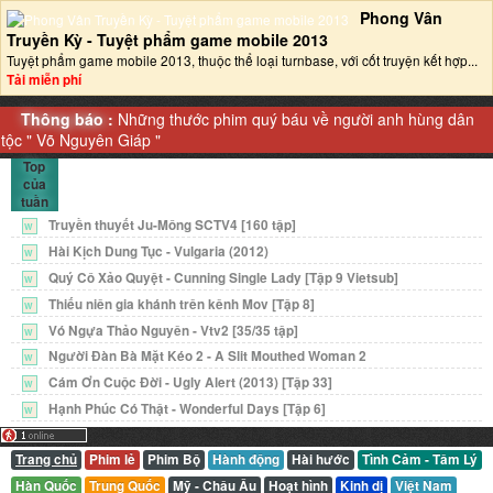
Phong Vân
Truyền Kỳ - Tuyệt phẩm game mobile 2013‎
Tuyệt phẩm game mobile 2013, thuộc thể loại turnbase, với cốt truyện kết hợp...
Tải miễn phí
Thông báo :
Những thước phim quý báu về người anh hùng dân
tộc "
Võ Nguyên Giáp
"
Top
của
tuần
Truyền thuyết Ju-Mông SCTV4 [160 tập]
W
Hài Kịch Dung Tục - Vulgaria (2012)
W
Quý Cô Xảo Quyệt - Cunning Single Lady [Tập 9 Vietsub]
W
Thiếu niên gia khánh trên kênh Mov [Tập 8]
W
Vó Ngựa Thảo Nguyên - Vtv2 [35/35 tập]
W
Người Đàn Bà Mặt Kéo 2 - A Slit Mouthed Woman 2
W
Cám Ơn Cuộc Đời - Ugly Alert (2013) [Tập 33]
W
Hạnh Phúc Có Thật - Wonderful Days [Tập 6]
W
Trang chủ
Phim lẻ
Phim Bộ
Hành động
Hài hước
Tình Cảm - Tâm Lý
Hàn Quốc
Trung Quốc
Mỹ - Châu Âu
Hoạt hình
Kinh dị
Việt Nam