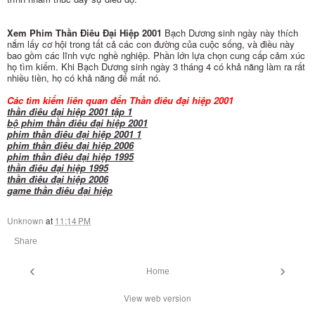
Xem Phim Thần Điêu Đại Hiệp 2001
Bạch Dương sinh ngày này thích
nắm lấy cơ hội trong tất cả các con đường của cuộc sống, và điều này
bao gồm các lĩnh vực nghề nghiệp. Phần lớn lựa chọn cung cấp cảm xúc
họ tìm kiếm. Khi Bạch Dương sinh ngày 3 tháng 4 có khả năng làm ra rất
nhiều tiền, họ có khả năng để mất nó.
Các tìm kiếm liên quan đến Thần điêu đại hiệp 2001
thần điêu đại hiệp 2001 tập 1
bộ phim thần điêu đại hiệp 2001
phim thần điêu đại hiệp 2001 1
phim thần điêu đại hiệp 2006
phim thần điêu đại hiệp 1995
thần điêu đại hiệp 1995
thần điêu đại hiệp 2006
game thần điêu đại hiệp
Unknown
at
11:14 PM
Share
‹
›
Home
View web version