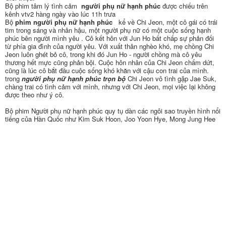
Bộ phim tâm lý tình cảm
người phụ nữ hạnh phúc
được chiếu trên
kênh vtv2 hàng ngày vào lúc 11h trưa
Bộ
phim người phụ nữ hạnh phúc
kể về Chi Jeon, một cô gái có trái
tim trong sáng và nhân hậu, một người phụ nữ có một cuộc sống hạnh
phúc bên người mình yêu . Cô kết hôn với Jun Ho bất chấp sự phản đối
từ phía gia đình của người yêu. Với xuất thân nghèo khó, mẹ chồng Chi
Jeon luôn ghét bỏ cô, trong khi đó Jun Ho - người chồng mà cô yêu
thương hết mực cũng phản bội. Cuộc hôn nhân của Chi Jeon chấm dứt,
cũng là lúc cô bắt đầu cuộc sống khó khăn với cậu con trai của mình.
trong
người phụ nữ hạnh phúc trọn bộ
Chi Jeon vô tình gặp Jae Suk,
chàng trai có tình cảm với mình, nhưng với Chi Jeon, mọi việc lại không
được theo như ý cô.
Bộ phim Người phụ nữ hạnh phúc quy tụ dàn các ngôi sao truyền hình nổi
tiếng của Hàn Quốc như Kim Suk Hoon, Joo Yoon Hye, Mong Jung Hee