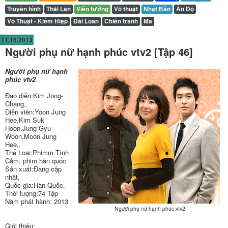
Truyền hình
Thái Lan
Viễn tưởng
Võ thuật
Nhật Bản
Ấn Độ
Võ Thuật - Kiếm Hiệp
Đài Loan
Chiến tranh
Ma
11.16.2013
Người phụ nữ hạnh phúc vtv2 [Tập 46]
Người phụ nữ hạnh
phúc vtv2
Đạo diễn:Kim Jong-
Chang,,
Diễn viên:Yoon Jung
Hee,Kim Suk
Hoon,Jung Gyu
Woon,Moon Jung
Hee,,
Thể Loại:Phimm Tình
Cảm, phim hàn quốc
Sản xuất:Đang cập
nhật,
Quốc gia:Hàn Quốc,
Thời lượng:74 Tập
Năm phát hành: 2013
Người phụ nữ hạnh phúc vtv2
Giới thiệu: