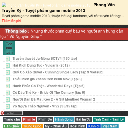
Phong Vân
Truyền Kỳ - Tuyệt phẩm game mobile 2013‎
Tuyệt phẩm game mobile 2013, thuộc thể loại turnbase, với cốt truyện kết hợp...
Tải miễn phí
Thông báo :
Những thước phim quý báu về người anh hùng dân
tộc "
Võ Nguyên Giáp
"
Top
của
tuần
Truyền thuyết Ju-Mông SCTV4 [160 tập]
W
Hài Kịch Dung Tục - Vulgaria (2012)
W
Quý Cô Xảo Quyệt - Cunning Single Lady [Tập 9 Vietsub]
W
Thiếu niên gia khánh trên kênh Mov [Tập 8]
W
Hạnh Phúc Có Thật - Wonderful Days [Tập 6]
W
Cô Dâu Thế Kỷ - Bride Of The Century [tập 6]
W
Người Đàn Bà Mặt Kéo 2 - A Slit Mouthed Woman 2
W
Vó Ngựa Thảo Nguyên - Vtv2 [35/35 tập]
W
Trang chủ
Phim lẻ
Phim Bộ
Hành động
Hài hước
Tình Cảm - Tâm Lý
Hàn Quốc
Trung Quốc
Mỹ - Châu Âu
Hoạt hình
Kinh dị
Việt Nam