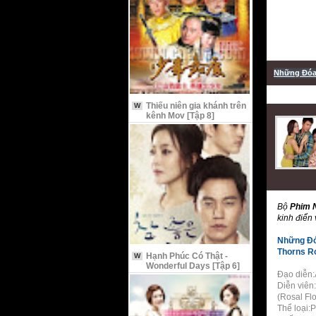
Những Đóa 
Thiếu niên gia khánh trên
W
kênh Mov [Tập 8]
Bộ
Phim 
kinh điển
Những Đó
Thorns R
Hạnh Phúc Có Thật -
W
Wonderful Days [Tập 6]
Đạo diễn:
Diễn viên:
(Rosal Flo
Thể loại: