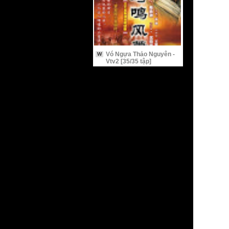
Vó Ngựa Thảo Nguyên -
W
Vtv2 [35/35 tập]