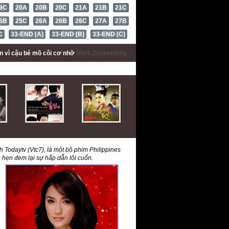
9C
20A
20B
20C
21A
21B
21C
5B
25C
26A
26B
26C
27A
27B
C
33-END [A]
33-END [B]
33-END [C]
ấn
vì cậu bé mồ côi cơ nhỡ
Mark Zuckerberg
 Todaytv (Vtc7), là một bộ phim Philippines
 hẹn đem lại sự hấp dẫn lôi cuốn.