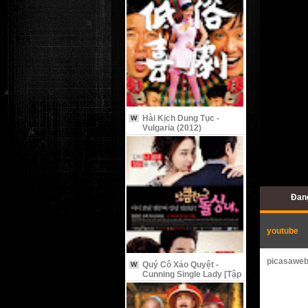
Hài Kịch Dung Tục -
W
Vulgaria (2012)
Đang
youtube
picasawe
Quý Cô Xảo Quyệt -
W
Cunning Single Lady [Tập
9 Vietsub]