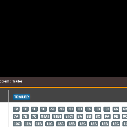
 xem : Trailer
TRAILER
b
1A
1B
1C
1D
2A
2B
2C
2D
3A
3B
3C
4A
4
7A
7B
7C
8 [A]
8 [B]
8 [C]
8A
8B
8C
9A
9B
9
10C
11A
11B
11C
12A
12B
12C
13A
13B
13C
1