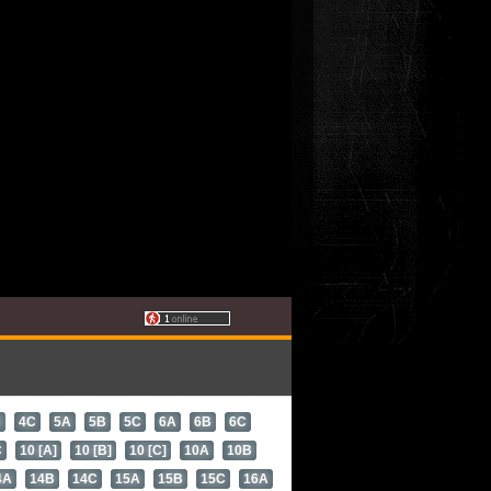
B
4C
5A
5B
5C
6A
6B
6C
C
10 [A]
10 [B]
10 [C]
10A
10B
4A
14B
14C
15A
15B
15C
16A