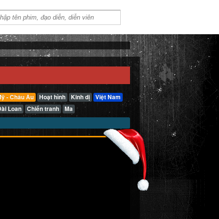
ỹ - Châu Âu
Hoạt hình
Kinh dị
Việt Nam
Đài Loan
Chiến tranh
Ma