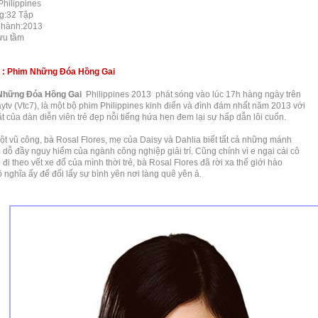
Philippines
g:32 Tập
 hành:2013
ưu tầm
u : Phim Những Đóa Hồng Gai
Những Đóa Hồng Gai
Philippines 2013
phát sóng vào lúc 17h hàng ngày trên
ytv (Vtc7), là một bộ phim Philippines kinh điển và đình đám nhất năm 2013 với
t của dàn diễn viên trẻ đẹp nỗi tiếng hứa hẹn đem lại sự hấp dẫn lôi cuốn.
ột vũ công, bà Rosal Flores, mẹ của Daisy và Dahlia biết tất cả những mánh
 dỗ đầy nguy hiểm của ngành công nghiệp giải trí. Cũng chính vì e ngại cái cô
 đi theo vết xe đổ của mình thời trẻ, bà Rosal Flores đã rời xa thế giới hào
 nghĩa ấy để đổi lấy sự bình yên nơi làng quê yên ả.