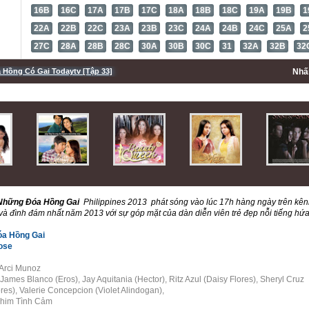
16B
16C
17A
17B
17C
18A
18B
18C
19A
19B
1
22A
22B
22C
23A
23B
23C
24A
24B
24C
25A
2
27C
28A
28B
28C
30A
30B
30C
31
32A
32B
32
Hồng Có Gai Todaytv [Tập 33]
Nh
Những Đóa Hồng Gai
Philippines 2013
phát sóng vào lúc 17h hàng ngày trên kênh
 và đình đám nhất năm 2013 với sự góp mặt của dàn diễn viên trẻ đẹp nỗi tiếng hứa
a Hồng Gai
ose
Arci Munoz
James Blanco (Eros), Jay Aquitania (Hector), Ritz Azul (Daisy Flores), Sheryl Cruz
res), Valerie Concepcion (Violet Alindogan),
Phim Tình Cảm