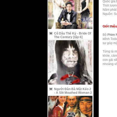
Quốc gia:
Thời lượn
Năm phát
Nguồn: S
Giới thiệ
Cô Dâu Thế Kỷ - Bride Of
W
Bộ
Phim 
The Century [tập 6]
kênh Toda
sự góp mặ
Từng là m
khóe, cám
con gái sẽ
nhoáng vô
Người Đàn Bà Mặt Kéo 2
W
- A Slit Mouthed Woman 2