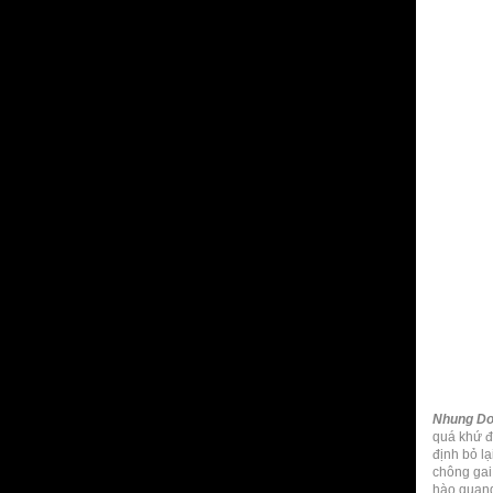
Nhung Do
quá khứ đ
định bỏ l
chông gai
hào quang 