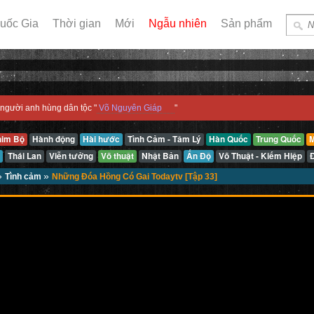
uốc Gia
Thời gian
Mới
Ngẫu nhiên
Sản phẩm
người anh hùng dân tộc "
Võ Nguyên Giáp
"
him Bộ
Hành động
Hài hước
Tình Cảm - Tâm Lý
Hàn Quốc
Trung Quốc
M
Thái Lan
Viễn tưởng
Võ thuật
Nhật Bản
Ấn Độ
Võ Thuật - Kiếm Hiệp
»
»
Tình cảm
Những Đóa Hồng Có Gai Todaytv [Tập 33]