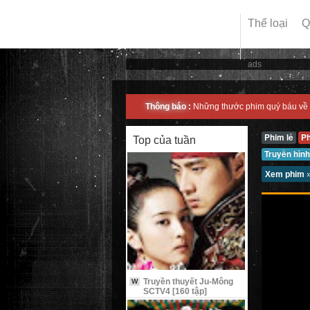
Thể loại
Q
ads
Thông báo :
Những thước phim quý báu về 
Phim lẻ
P
Top của tuần
Truyền hình
Xem phim
Truyền thuyết Ju-Mông
W
SCTV4 [160 tập]