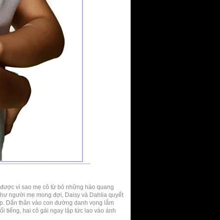
u được vì sao mẹ cô từ bỏ những hào quang
như người mẹ mong đợi, Daisy và Dahlia quyết
hiệp. Dấn thân vào con đường danh vọng lắm
 tiếng, hai cô gái ngay lập tức lao vào ánh