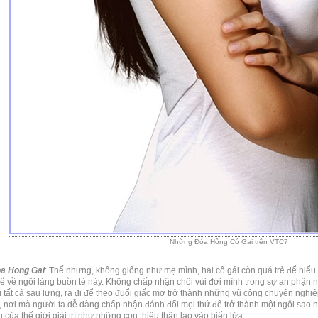
Những Đóa Hồng Có Gai trên VTC7
a Hong Gai
: Thế nhưng, không giống như mẹ mình, hai cô gái còn quá trẻ để hiể
ể về ngôi làng buồn tẻ này. Không chấp nhận chôi vùi đời mình trong sự an phận 
ại tất cả sau lưng, ra đi để theo đuổi giấc mơ trở thành những vũ công chuyên ng
, nơi mà người ta dễ dàng chấp nhận đánh đổi mọi thứ để trở thành một ngôi sao nổi
của thế giới giải trí như những con thiêu thân lao vào biển lửa.