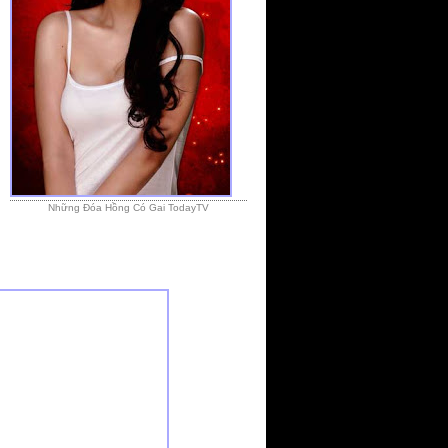
Những Đóa Hồng Có Gai TodayTV