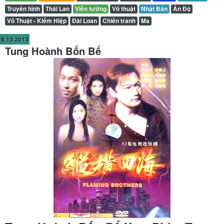
Truyền hình
Thái Lan
Viễn tưởng
Võ thuật
Nhật Bản
Ấn Độ
Võ Thuật - Kiếm Hiệp
Đài Loan
Chiến tranh
Ma
8.13.2013
Tung Hoành Bốn Bể