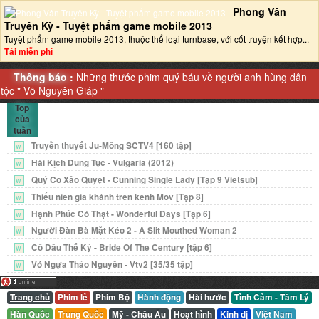
Phong Vân
Truyền Kỳ - Tuyệt phẩm game mobile 2013‎
Tuyệt phẩm game mobile 2013, thuộc thể loại turnbase, với cốt truyện kết hợp...
Tải miễn phí
Thông báo :
Những thước phim quý báu về người anh hùng dân
tộc "
Võ Nguyên Giáp
"
Top
của
tuần
Truyền thuyết Ju-Mông SCTV4 [160 tập]
W
Hài Kịch Dung Tục - Vulgaria (2012)
W
Quý Cô Xảo Quyệt - Cunning Single Lady [Tập 9 Vietsub]
W
Thiếu niên gia khánh trên kênh Mov [Tập 8]
W
Hạnh Phúc Có Thật - Wonderful Days [Tập 6]
W
Người Đàn Bà Mặt Kéo 2 - A Slit Mouthed Woman 2
W
Cô Dâu Thế Kỷ - Bride Of The Century [tập 6]
W
Vó Ngựa Thảo Nguyên - Vtv2 [35/35 tập]
W
Trang chủ
Phim lẻ
Phim Bộ
Hành động
Hài hước
Tình Cảm - Tâm Lý
Hàn Quốc
Trung Quốc
Mỹ - Châu Âu
Hoạt hình
Kinh dị
Việt Nam