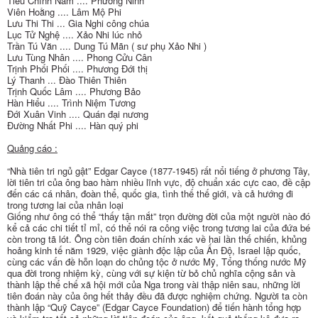
Tiêu Chính Nam .... Phương Ninh
Viên Hoằng .... Lâm Mộ Phi
Lưu Thi Thi ... Gia Nghi công chúa
Lục Tử Nghệ .... Xảo Nhi lúc nhỏ
Trần Tú Văn .... Dung Tú Mãn ( sư phụ Xảo Nhi )
Lưu Tùng Nhân .... Phong Cửu Cân
Trịnh Phối Phối .... Phương Đới thị
Lý Thanh ... Đào Thiên Thiên
Trịnh Quốc Lâm .... Phương Bảo
Hàn Hiểu .... Trình Niệm Tương
Đới Xuân Vinh .... Quán đại nương
Đường Nhất Phi .... Hàn quý phi
Quảng cáo :
“Nhà tiên tri ngủ gật” Edgar Cayce (1877-1945) rất nổi tiếng ở phương Tây,
lời tiên tri của ông bao hàm nhiều lĩnh vực, độ chuẩn xác cực cao, đề cập
đến các cá nhân, đoàn thể, quốc gia, tình thế thế giới, và cả hướng đi
trong tương lai của nhân loại
Giống như ông có thể “thấy tận mắt” trọn đường đời của một người nào đó
kể cả các chi tiết tỉ mỉ, có thể nói ra công việc trong tương lai của đứa bé
còn trong tã lót. Ông còn tiên đoán chính xác về hai lần thế chiến, khủng
hoảng kinh tế năm 1929, việc giành độc lập của Ấn Độ, Israel lập quốc,
cùng các vấn đề hỗn loạn do chủng tộc ở nước Mỹ, Tổng thống nước Mỹ
qua đời trong nhiệm kỳ, cùng với sự kiện từ bỏ chủ nghĩa cộng sản và
thành lập thể chế xã hội mới của Nga trong vài thập niên sau, những lời
tiên đoán này của ông hết thảy đều đã được nghiệm chứng. Người ta còn
thành lập “Quỹ Cayce” (Edgar Cayce Foundation) để tiến hành tổng hợp