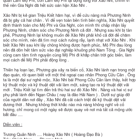
quân Lâm Mộ Phi, còn Lâm Mộ Phi lại động lòng với Xảo Nhi, chính vì
thế nên Gia Nghi đã hết sức oán hận Xảo Nhi .
Xảo Nhi bị kẻ gian Triệu Kiết hãm hại, vì để cứu nàng mà Phương Ninh
đã bị gãy cả hai chân . Vì để vẹn toàn bên tình bên nghĩa, Xảo Nhi quyết
định thành toàn cho Mộ Phi và Gia Nghi, còn mình thì chấp nhận lấy
Phương Ninh, chăm sóc cho Phương Ninh cả đời . Nhưng sau khi bị tàn
phế, Phương Ninh lại không muốn để Xảo Nhi phải khổ cả đời để chăm
sóc cho mình, nên đã tìm mọi cách ruồng rẫy, lạnh nhạt với Xảo Nhi . Khi
biết Xảo Nhi sau khi lấy chồng không được hạnh phúc, Mộ Phi đau lòng
nên đã dồn hết tâm sức vào đại nghiệp khuông phò Nam Tống . Gia Nghi
cũng cam tâm tình nguyện cùng Mộ Phi đi khắp chân trời góc biển, làm
mọi cách để Mộ Phi phải động lòng .
Thiên hạ loạn lạc, Phương gia xảy ra biến cố, Xảo Nhi lánh nạn trong một
đạo quán, rồi quen biết với một thế ngoại cao nhân Phong Cửu Cân . Ông
ta là một đại sư nghề mộc, Xảo Nhi bái Phong Cửu Cân làm thầy, kết hợp
kỹ thuật mộc và kỹ thuật dệt vải làm một, sáng tạo ra kỹ thuật dệt vải
mới . Triệu Kiết lại tìm đến trả thù hai sư đồ Xảo Nhi . Nàng và hai vị sư
phụ phải lánh đến Ngạn Châu ( nay là đảo Hải Nam ) . Dưới sự giúp đỡ
của người dân nơi đây , Xảo Nhi đã cải cách triệt để kỹ thuật dệt vải
đương thời . Nhưng không thời khắc nào mà nàng không nghĩ về cố
hương, chỉ mong có một ngày sẽ được quay về nơi mà tất cả mộng ước
bắt đầu ....
Diễn viên :
Trương Quân Ninh .... Hoàng Xảo Nhi ( Hoàng Đạo Bà )