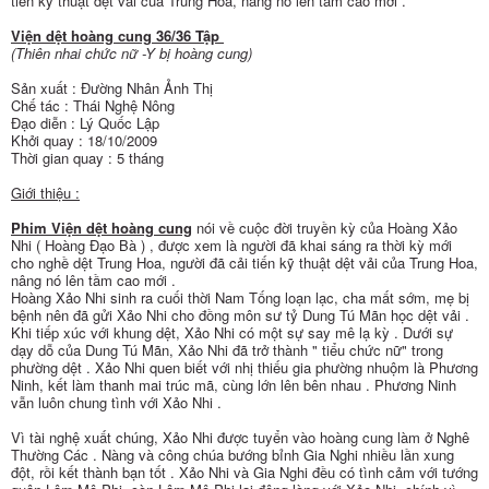
tiến kỹ thuật dệt vải của Trung Hoa, nâng nó lên tầm cao mới .
Viện dệt hoàng cung 36/36 Tập
(Thiên nhai chức nữ -Y bị hoàng cung)
Sản xuất : Đường Nhân Ảnh Thị
Chế tác : Thái Nghệ Nông
Đạo diễn : Lý Quốc Lập
Khởi quay : 18/10/2009
Thời gian quay : 5 tháng
Giới thiệu :
Phim Viện dệt hoàng cung
nói về cuộc đời truyền kỳ của Hoàng Xảo
Nhi ( Hoàng Đạo Bà ) , được xem là người đã khai sáng ra thời kỳ mới
cho nghề dệt Trung Hoa, người đã cải tiến kỹ thuật dệt vải của Trung Hoa,
nâng nó lên tầm cao mới .
Hoàng Xảo Nhi sinh ra cuối thời Nam Tống loạn lạc, cha mất sớm, mẹ bị
bệnh nên đã gửi Xảo Nhi cho đồng môn sư tỷ Dung Tú Mãn học dệt vải .
Khi tiếp xúc với khung dệt, Xảo Nhi có một sự say mê lạ kỳ . Dưới sự
dạy dỗ của Dung Tú Mãn, Xảo Nhi đã trở thành " tiểu chức nữ" trong
phường dệt . Xảo Nhi quen biết với nhị thiếu gia phường nhuộm là Phương
Ninh, kết làm thanh mai trúc mã, cùng lớn lên bên nhau . Phương Ninh
vẫn luôn chung tình với Xảo Nhi .
Vì tài nghệ xuất chúng, Xảo Nhi được tuyển vào hoàng cung làm ở Nghê
Thường Các . Nàng và công chúa bướng bỉnh Gia Nghi nhiều lần xung
đột, rồi kết thành bạn tốt . Xảo Nhi và Gia Nghi đều có tình cảm với tướng