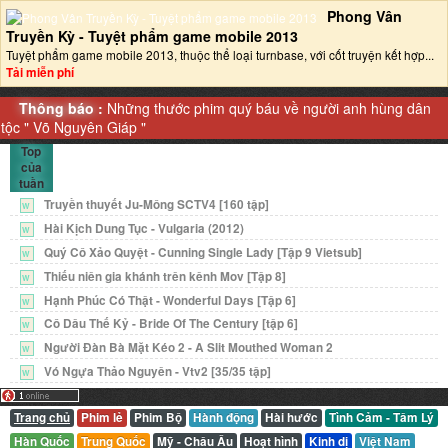
Phong Vân
Truyền Kỳ - Tuyệt phẩm game mobile 2013‎
Tuyệt phẩm game mobile 2013, thuộc thể loại turnbase, với cốt truyện kết hợp...
Tải miễn phí
Thông báo :
Những thước phim quý báu về người anh hùng dân
tộc "
Võ Nguyên Giáp
"
Top
của
tuần
Truyền thuyết Ju-Mông SCTV4 [160 tập]
W
Hài Kịch Dung Tục - Vulgaria (2012)
W
Quý Cô Xảo Quyệt - Cunning Single Lady [Tập 9 Vietsub]
W
Thiếu niên gia khánh trên kênh Mov [Tập 8]
W
Hạnh Phúc Có Thật - Wonderful Days [Tập 6]
W
Cô Dâu Thế Kỷ - Bride Of The Century [tập 6]
W
Người Đàn Bà Mặt Kéo 2 - A Slit Mouthed Woman 2
W
Vó Ngựa Thảo Nguyên - Vtv2 [35/35 tập]
W
Trang chủ
Phim lẻ
Phim Bộ
Hành động
Hài hước
Tình Cảm - Tâm Lý
Hàn Quốc
Trung Quốc
Mỹ - Châu Âu
Hoạt hình
Kinh dị
Việt Nam