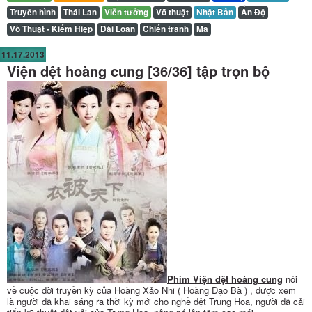
Truyền hình
Thái Lan
Viễn tưởng
Võ thuật
Nhật Bản
Ấn Độ
Võ Thuật - Kiếm Hiệp
Đài Loan
Chiến tranh
Ma
11.17.2013
Viện dệt hoàng cung [36/36] tập trọn bộ
Phim Viện dệt hoàng cung
nói
về cuộc đời truyền kỳ của Hoàng Xảo Nhi ( Hoàng Đạo Bà ) , được xem
là người đã khai sáng ra thời kỳ mới cho nghề dệt Trung Hoa, người đã cải