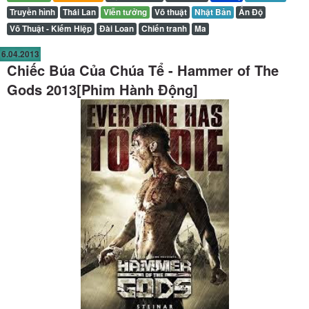
Truyền hình
Thái Lan
Viễn tưởng
Võ thuật
Nhật Bản
Ấn Độ
Võ Thuật - Kiếm Hiệp
Đài Loan
Chiến tranh
Ma
6.04.2013
Chiếc Búa Của Chúa Tể - Hammer of The
Gods 2013[Phim Hành Động]