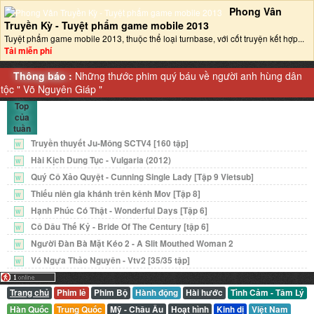
Phong Vân
Truyền Kỳ - Tuyệt phẩm game mobile 2013‎
Tuyệt phẩm game mobile 2013, thuộc thể loại turnbase, với cốt truyện kết hợp...
Tải miễn phí
Thông báo :
Những thước phim quý báu về người anh hùng dân
tộc "
Võ Nguyên Giáp
"
Top
của
tuần
Truyền thuyết Ju-Mông SCTV4 [160 tập]
W
Hài Kịch Dung Tục - Vulgaria (2012)
W
Quý Cô Xảo Quyệt - Cunning Single Lady [Tập 9 Vietsub]
W
Thiếu niên gia khánh trên kênh Mov [Tập 8]
W
Hạnh Phúc Có Thật - Wonderful Days [Tập 6]
W
Cô Dâu Thế Kỷ - Bride Of The Century [tập 6]
W
Người Đàn Bà Mặt Kéo 2 - A Slit Mouthed Woman 2
W
Vó Ngựa Thảo Nguyên - Vtv2 [35/35 tập]
W
Trang chủ
Phim lẻ
Phim Bộ
Hành động
Hài hước
Tình Cảm - Tâm Lý
Hàn Quốc
Trung Quốc
Mỹ - Châu Âu
Hoạt hình
Kinh dị
Việt Nam