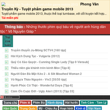
Phong Vân
Truyền Kỳ - Tuyệt phẩm game mobile 2013‎
Tuyệt phẩm game mobile 2013, thuộc thể loại turnbase, với cốt truyện kết hợp...
Tải miễn phí
Thông báo :
Những thước phim quý báu về người anh hùng dân
tộc "
Võ Nguyên Giáp
"
Top
của
tuần
Truyền thuyết Ju-Mông SCTV4 [160 tập]
W
Hài Kịch Dung Tục - Vulgaria (2012)
W
Quý Cô Xảo Quyệt - Cunning Single Lady [Tập 9 Vietsub]
W
Thiếu niên gia khánh trên kênh Mov [Tập 8]
W
Người Đàn Bà Mặt Kéo 2 - A Slit Mouthed Woman 2
W
Vó Ngựa Thảo Nguyên - Vtv2 [35/35 tập]
W
Hạnh Phúc Có Thật - Wonderful Days [Tập 6]
W
Cám Ơn Cuộc Đời - Ugly Alert (2013) [Tập 33]
W
Trang chủ
Phim lẻ
Phim Bộ
Hành động
Hài hước
Tình Cảm - Tâm Lý
Hàn Quốc
Trung Quốc
Mỹ - Châu Âu
Hoạt hình
Kinh dị
Việt Nam