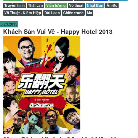
Truyền hình
Thái Lan
Viễn tưởng
Võ thuật
Nhật Bản
Ấn Độ
Võ Thuật - Kiếm Hiệp
Đài Loan
Chiến tranh
Ma
5.23.2013
Khách Sản Vui Vẻ - Happy Hotel 2013