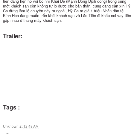
tiền đang hẹn hò với bồ nhí Khải Đế (Mạnh Đồng Địch đóng) trong cùng
một khách sạn còn không tự lo được cho bản thân, cũng đang cần xin Hỷ
Ca đừng làm lộ chuyện này ra ngoài, Hỷ Ca ra giá 1 triệu Nhân dân tệ.
Kinh Hoa đang muốn trốn khỏi khách sạn và Lão Tiền đi khắp nơi vay tiền
gặp nhau ở thang máy khách sạn.
Trailer:
Tags :
Unknown
at
12:48 AM