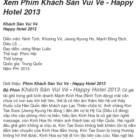
Xem Phim Khách Sản Vui Vẻ - Happy
Hotel 2013
Khách Sản Vui Vẻ
Happy Hotel 2013
Diễn viên: Ninh Tịnh, Khương Vũ, Jeong Kyung Ho, Mạnh Đồng Địch,
Diêu Lỗ ...
Đạo diễn: ương Nhạc Luân
Thể loại: Phim Hài
Thời lượng:
Quốc gia: Trung Quốc
Năm PH: 2013
Giới thiệu:
Phim Khách Sản Vui Vẻ - Happy Hotel 2013
Khách Sản Vui Vẻ
-
Happy Hotel 2013
Bộ Phim
: Cô gái
tài giỏi trong giới kinh doanh Mạnh Kinh Hoa (Ninh Tịnh đóng) mãi vẫn
chưa có con sau khi kết hôn, thế là cô liền âm thầm liên hệ với thầy
thuốc của Hàn Quốc đến khách sạn Lạc Thiên chữa trị. Anh chàng Kim
Tae Soon (Jeong Kyung Ho đóng ) đến đòi nợ bị Hỷ Ca (Diêu Lỗ đóng)
xếp cho vào phòng nhìn ra biển, hiểu lầm Kinh Hoa là cô gái làm nghề
massage, còn Kinh Hoa thì nhầm anh thành bác sỹ Hàn Quốc. Hai người
đều ghê gớm không ai chịu ai, Kim Tae Soon không biết khiêm tốn bị nắm
đấm bán chuyên của Kinh Hoa đấm trúng. Kim Tae Soon bị trọng thương
không hít thở được, Kinh Hoa sợ hãi đi tìm lão tiền cầu cứu. Nào ngờ lão