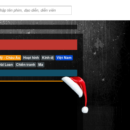
ỹ - Châu Âu
Hoạt hình
Kinh dị
Việt Nam
Đài Loan
Chiến tranh
Ma