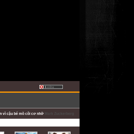
ấn
vì cậu bé mồ côi cơ nhỡ
Mark Zuckerberg