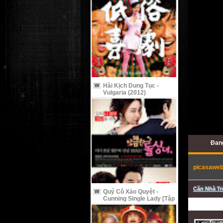
Hài Kịch Dung Tục -
W
Vulgaria (2012)
Đang
picasawe
Căn Nhà Tr
Quý Cô Xảo Quyệt -
W
Cunning Single Lady [Tập
9 Vietsub]