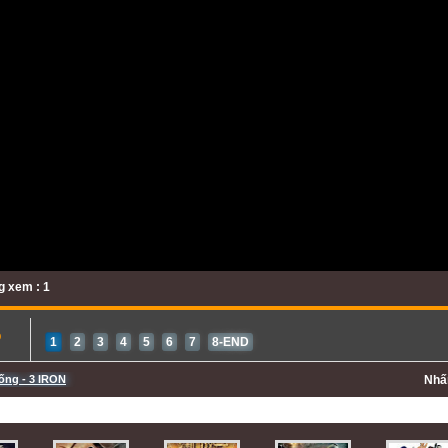
 xem : 1
b
1
2
3
4
5
6
7
8-END
ống - 3 IRON
Nh