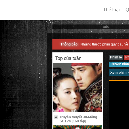
Thể loại
Q
ads
Thông báo :
Những thước phim quý báu về 
Phim lẻ
P
Top của tuần
Truyền hình
Xem phim
Truyền thuyết Ju-Mông
W
SCTV4 [160 tập]