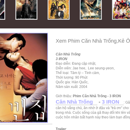
Xem Phim Căn Nhà Trống,Kẻ Ở
Căn Nhà Trống
3 IRON
Đạo diễn: Đang cập nhật,
Diễn viên: Jae hee, Lee seung-yeon,
Thể loại: Tâm lý – Tình cảm,
Thời lượng: 90 Phút
Quốc gia: Hàn Quốc,
Năm sản xuất: 2004
Giới thiệu:
Phim Căn Nhà Trống - 3 IRON
Căn Nhà Trống
-
3 IRON
: G
căn hộ vắng chủ, ăn nhờ ở đậu và "trả ơn" ch
trong nhà. Cuộc sống của gã thay đổi khi lẻn
cuộc hôn nhân bất hạnh này theo làm bạn đồng
Trailer: