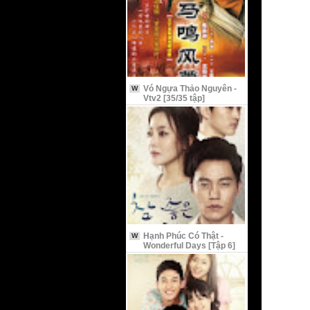
Vó Ngựa Thảo Nguyên -
W
Vtv2 [35/35 tập]
Hạnh Phúc Có Thật -
W
Wonderful Days [Tập 6]