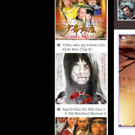
Thiếu niên gia khánh trên
W
kênh Mov [Tập 8]
Người Đàn Bà Mặt Kéo 2
W
- A Slit Mouthed Woman 2