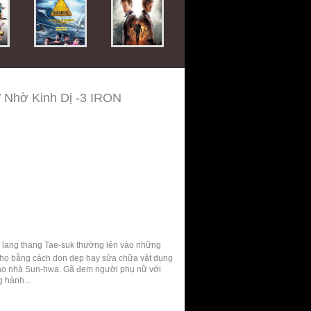
 Nhờ Kinh Dị -3 IRON
ã lang thang Tae-suk thường lẻn vào những
o họ bằng cách dọn dẹp hay sửa chữa vật dụng
 vào nhà Sun-hwa. Gã đem người phụ nữ với
 hành...