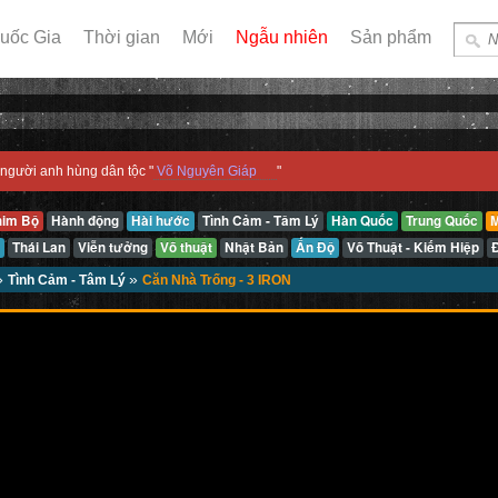
uốc Gia
Thời gian
Mới
Ngẫu nhiên
Sản phẩm
người anh hùng dân tộc "
Võ Nguyên Giáp
"
him Bộ
Hành động
Hài hước
Tình Cảm - Tâm Lý
Hàn Quốc
Trung Quốc
M
Thái Lan
Viễn tưởng
Võ thuật
Nhật Bản
Ấn Độ
Võ Thuật - Kiếm Hiệp
»
»
Tình Cảm - Tâm Lý
Căn Nhà Trống - 3 IRON