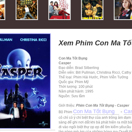
Xem Phim Con Ma Tốt
Con Ma Tốt Bụng
Casper
Đạo diễn: Brad Silberling
Diễn viên: Bill Pullman, Christina Ricci, Cathy
Thể loại: Phim Hài Hước, Phim Viễn Tưởng
Quốc gia: Phim Mỹ
Thời lượng: 100 phút
Năm phát hành: 1995
Nguồn: Sưu tầm
Giới thiệu:
Phim Con Ma Tốt Bụng - Casper
Con Ma Tốt Bụng
-
Ca
Bộ Phim
cô chỉ có ý chí biệt thự của anh trông ảm đạm
sàng để ghi nơi đất khi bà phát hiện ra một 
đi vào ngôi biệt thự ọp ẹp để tìm kiếm yêucầu
làn sóng mờ ám của những bóng ma.Quyết tâm