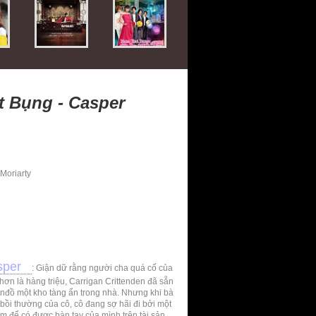
 Bụng - Casper
 Moriarty
sper
: Giận dữ rằng người cha quá cố của
 hơn là hàng triệu, Carrigan Crittenden đã sẵn
bảnđồ một kho tàng ẩn trong nhà. Nhưng khi bà
 bồi thường của cô, cô đang sợ hãi đi bởi một
 để có được bàn tay của mình trên tài sản