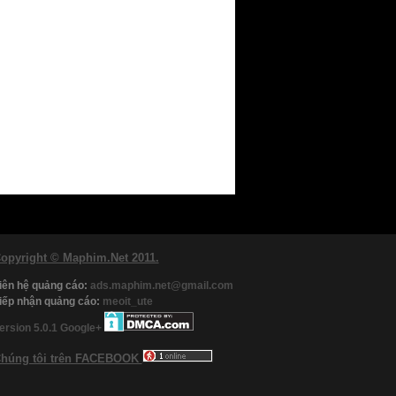
opyright © Maphim.Net 2011.
iên hệ quảng cáo:
ads.maphim.net@gmail.com
iếp nhận quảng cáo:
meoit_ute
ersion 5.0.1
Google+
húng tôi trên FACEBOOK