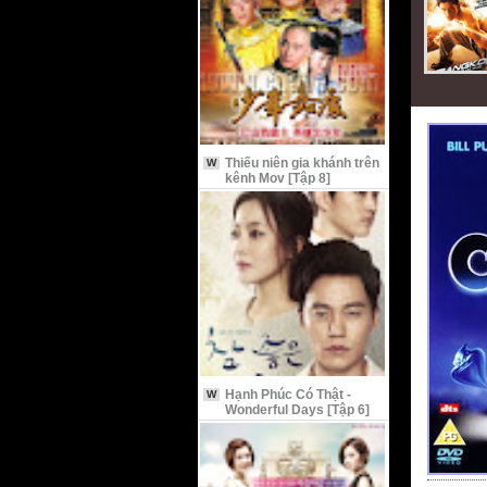
Thiếu niên gia khánh trên
W
kênh Mov [Tập 8]
Hạnh Phúc Có Thật -
W
Wonderful Days [Tập 6]