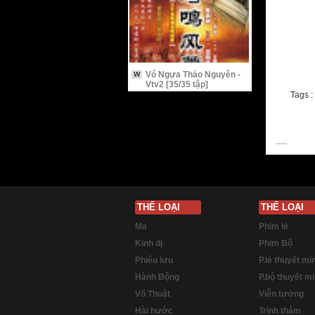
Vó Ngựa Thảo Nguyên -
W
Vtv2 [35/35 tập]
Tags :
THỂ LOẠI
THỂ LOẠI
Ma
Phim lẻ
Kinh dị
Phim Bộ
Phiêu lưu
P.lẻ thuyết mi
Hành Động
P.bộ thuyết m
Võ Thuật
Viễn tưởng
Hài hước
Trinh thám