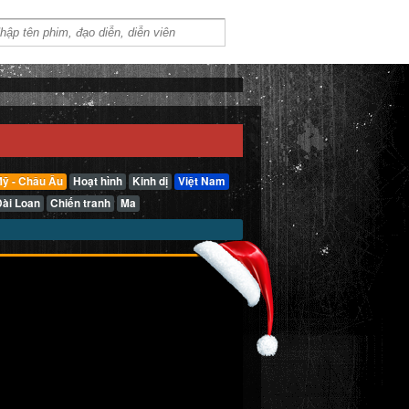
ỹ - Châu Âu
Hoạt hình
Kinh dị
Việt Nam
Đài Loan
Chiến tranh
Ma