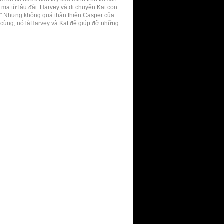
 ma từ lâu đài. Harvey và di chuyển Kat con
t." Nhưng không quá thân thiện Casper của
uối cùng, nó làHarvey và Kat để giúp đỡ những