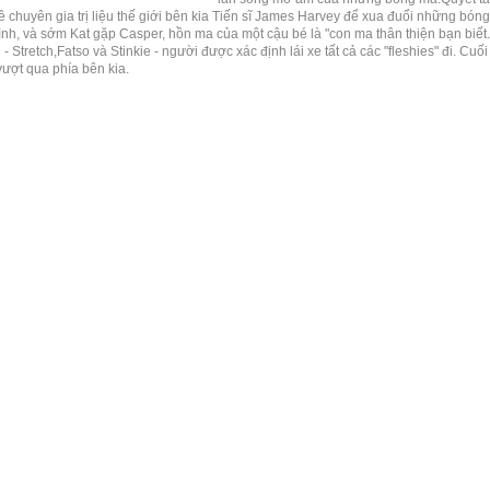
ê chuyên gia trị liệu thế giới bên kia Tiến sĩ James Harvey để xua đuổi những bóng
ình, và sớm Kat gặp Casper, hồn ma của một cậu bé là "con ma thân thiện bạn biế
- Stretch,Fatso và Stinkie - người được xác định lái xe tất cả các "fleshies" đi. C
ượt qua phía bên kia.