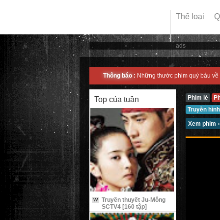
Thể loại
Q
ads
Thông báo :
Những thước phim quý báu về 
Phim lẻ
P
Top của tuần
Truyền hình
Xem phim
Truyền thuyết Ju-Mông
W
SCTV4 [160 tập]