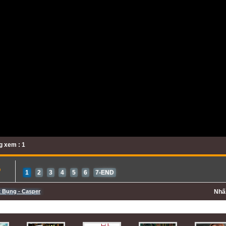
 xem : 1
b
1
2
3
4
5
6
7-END
 Bụng - Casper
Nh