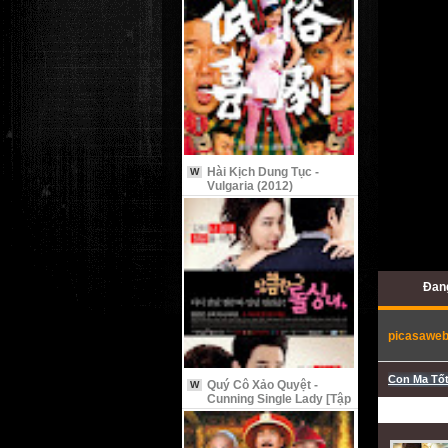
Hài Kịch Dung Tục -
W
Vulgaria (2012)
Đang
picasawe
Con Ma Tốt
Quý Cô Xảo Quyệt -
W
Cunning Single Lady [Tập
9 Vietsub]