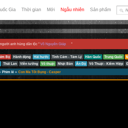
uốc Gia
Thời gian
Mới
Ngẫu nhiên
Sản phẩm
người anh hùng dân tộc "
Võ Nguyên Giáp
"
him Bộ
Hành động
Hài hước
Tình Cảm - Tâm Lý
Hàn Quốc
Trung Quốc
M
Thái Lan
Viễn tưởng
Võ thuật
Nhật Bản
Ấn Độ
Võ Thuật - Kiếm Hiệp
»
»
Phim lẻ
Con Ma Tốt Bụng - Casper