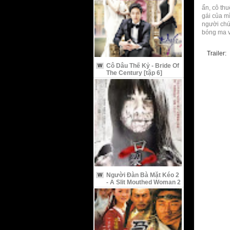
ẩn, cô thu
gái của m
người chú 
bóng ma v
Trailer:
Cô Dâu Thế Kỷ - Bride Of
W
The Century [tập 6]
Người Đàn Bà Mặt Kéo 2
W
- A Slit Mouthed Woman 2