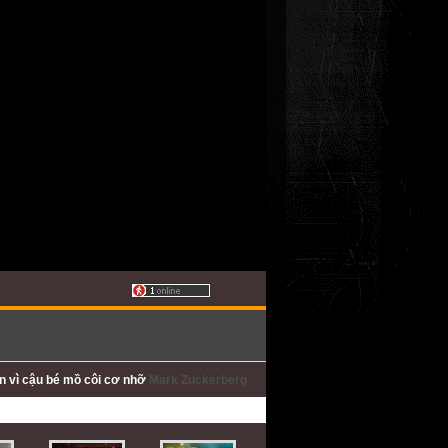
ấn
vì cậu bé mồ côi cơ nhỡ
Mark Zuckerberg