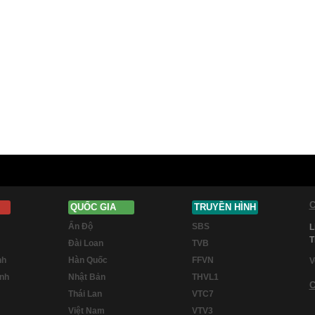
C
QUỐC GIA
TRUYỀN HÌNH
Ấn Độ
SBS
L
T
Đài Loan
TVB
nh
Hàn Quốc
FFVN
V
inh
Nhật Bản
THVL1
C
Thái Lan
VTC7
Việt Nam
VTV3