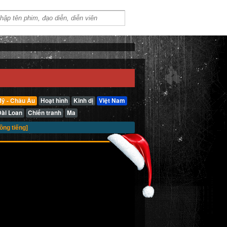
ỹ - Châu Âu
Hoạt hình
Kinh dị
Việt Nam
Đài Loan
Chiến tranh
Ma
ồng tiếng]