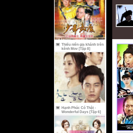
Thiếu niên gia khánh trên
W
kênh Mov [Tập 8]
Hạnh Phúc Có Thật -
W
Wonderful Days [Tập 6]