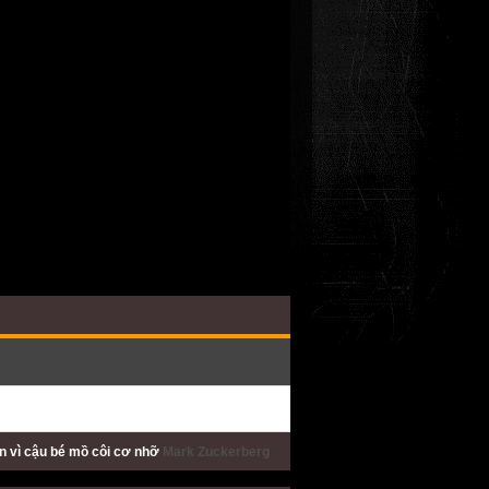
ấn
vì cậu bé mồ côi cơ nhỡ
Mark Zuckerberg