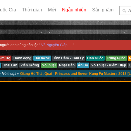
uốc Gia
Thời gian
Mới
Ngẫu nhiên
Sản phẩm
người anh hùng dân tộc "
Võ Nguyên Giáp
"
him Bộ
Hành động
Hài hước
Tình Cảm - Tâm Lý
Hàn Quốc
Trung Quốc
M
Thái Lan
Viễn tưởng
Võ thuật
Nhật Bản
Ấn Độ
Võ Thuật - Kiếm Hiệp
»
»
Võ thuật
Giang Hồ Thất Quái - Princess and Seven Kung Fu Masters 2013 [L