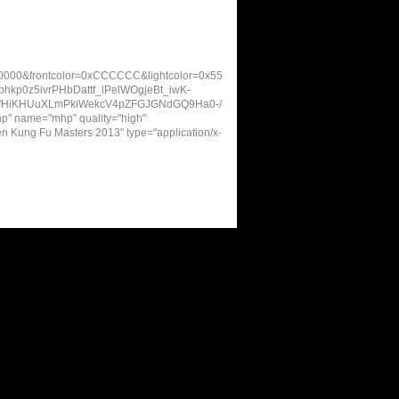
00000&frontcolor=0xCCCCCC&lightcolor=0x55
sbhkp0z5ivrPHbDattf_lPelWOgjeBt_iwK-
HiKHUuXLmPkiWekcV4pZFGJGNdGQ9Ha0-/
p" name="mhp" quality="high"
ven Kung Fu Masters 2013" type="application/x-