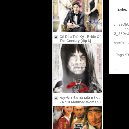
Trailer:
v=r2sQhO
77
S_2FDvU
Cô Dâu Thế Kỷ - Bride Of
W
The Century [tập 6]
src="http
Tags :T
Người Đàn Bà Mặt Kéo 2
W
- A Slit Mouthed Woman 2