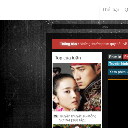
Thể loại
Q
ads
Thông báo :
Những thước phim quý báu về 
Phim lẻ
P
Top của tuần
Truyền hình
Xem phim
Truyền thuyết Ju-Mông
W
SCTV4 [160 tập]