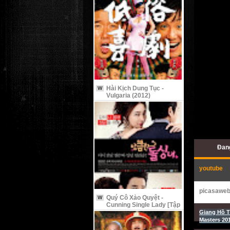
Hài Kịch Dung Tục -
W
Vulgaria (2012)
Đang
youtube
picasawe
Quý Cô Xảo Quyệt -
W
Cunning Single Lady [Tập
9 Vietsub]
Giang Hồ T
Masters 20