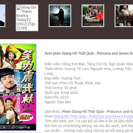
Xem phim Giang Hồ Thất Quái - Princess and Seven Ku
Diễn viên: Hồng Kim Bảo, Tăng Chí Vỹ, Ngô Quân Như,
Thiên Minh, Vương Tổ Lam, Nguyên Hoa, Lương Tiểu 
Long, ...
Đạo diễn: Vương Tinh
Thể loại: Phim Võ Thuật ,Phim Hài
Thời lượng: 92 phút
Quốc gia: trung quốc
Năm PH: 2013
Nguồn: Sưu tầm
Giới thiệu:
Phim Giang Hồ Thất Quái - Princess and 
Phim
Giang Hồ Thất Quái - Princess and Seven Kung
Tinh yên bình, nơi 7 vị cao thủ võ lâm ở ẩn và làm nh
tình tình có chút khùng khùng, bà chủ lầu xanh, anh th
son phấn ... nhưng cuộc sống của họ lại nổi sóng gió 