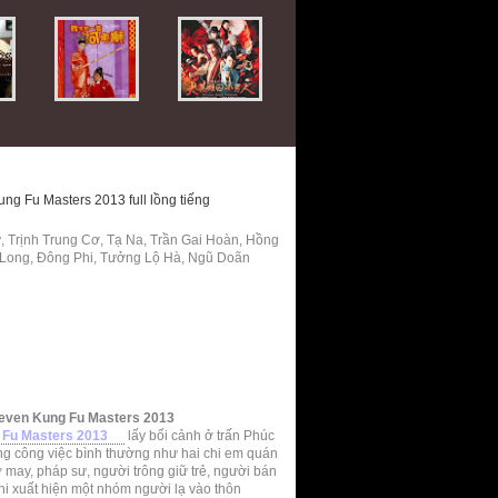
ng Fu Masters 2013 full lồng tiếng
 Trịnh Trung Cơ, Tạ Na, Trần Gai Hoàn, Hồng
Long, Đông Phi, Tưởng Lộ Hà, Ngũ Doãn
Seven Kung Fu Masters 2013
 Fu Masters 2013
lấy bối cảnh ở trấn Phúc
ững công việc bình thường như hai chi em quán
ợ may, pháp sư, người trông giữ trẻ, người bán
khi xuất hiện một nhóm người lạ vào thôn