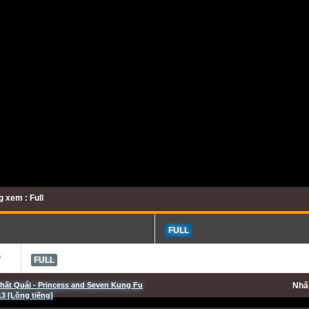
 xem : Full
FULL
b
FULL
hất Quái - Princess and Seven Kung Fu
Nh
13 [Lồng tiếng]