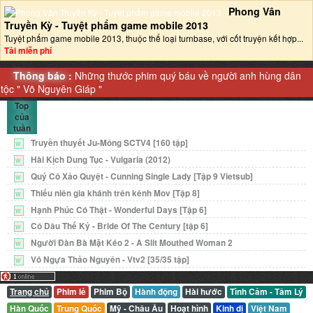
Phong Vân
Truyền Kỳ - Tuyệt phẩm game mobile 2013‎
Tuyệt phẩm game mobile 2013, thuộc thể loại turnbase, với cốt truyện kết hợp...
Tải miễn phí
Thông báo :
Những thước phim quý báu về người anh hùng dân
tộc "
Võ Nguyên Giáp
"
Top
của
tuần
Truyền thuyết Ju-Mông SCTV4 [160 tập]
W
Hài Kịch Dung Tục - Vulgaria (2012)
W
Quý Cô Xảo Quyệt - Cunning Single Lady [Tập 9 Vietsub]
W
Thiếu niên gia khánh trên kênh Mov [Tập 8]
W
Hạnh Phúc Có Thật - Wonderful Days [Tập 6]
W
Cô Dâu Thế Kỷ - Bride Of The Century [tập 6]
W
Người Đàn Bà Mặt Kéo 2 - A Slit Mouthed Woman 2
W
Vó Ngựa Thảo Nguyên - Vtv2 [35/35 tập]
W
Trang chủ
Phim lẻ
Phim Bộ
Hành động
Hài hước
Tình Cảm - Tâm Lý
Hàn Quốc
Trung Quốc
Mỹ - Châu Âu
Hoạt hình
Kinh dị
Việt Nam