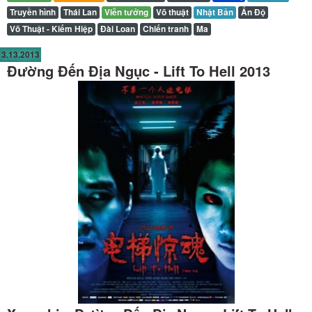
Truyền hình
Thái Lan
Viễn tưởng
Võ thuật
Nhật Bản
Ấn Độ
Võ Thuật - Kiếm Hiệp
Đài Loan
Chiến tranh
Ma
3.13.2013
Đường Đến Địa Ngục - Lift To Hell 2013