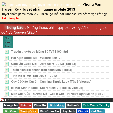
Phong Vân
Truyền Kỳ - Tuyệt phẩm game mobile 2013‎
Tuyệt phẩm game mobile 2013, thuộc thể loại turnbase, với cốt truyện kết hợp...
Tải miễn phí
Thông báo :
Những thước phim quý báu về người anh hùng dân
tộc "
Võ Nguyên Giáp
"
Top
của
tuần
Truyền thuyết Ju-Mông SCTV4 [160 tập]
W
Hài Kịch Dung Tục - Vulgaria (2012)
W
Cám Ơn Cuộc Đời - Ugly Alert (2013) [Tập 33]
W
Thiếu niên gia khánh trên kênh Mov [Tập 8]
W
Tình Mẹ HTV9 (Tập 26/35) - 2012
W
Quý Cô Xảo Quyệt - Cunning Single Lady [Tập 9 Vietsub]
W
Bí Mật Kinh Hoàng - Secret (2013) [Tập 16 vietsub]
W
Món Quà Của Thượng Đế - God’s Gift - 14 Ngày Định Mệnh [Tập 3]
W
Trang chủ
Phim lẻ
Phim Bộ
Hành động
Hài hước
Tình Cảm - Tâm Lý
Hàn Quốc
Trung Quốc
Mỹ - Châu Âu
Hoạt hình
Kinh dị
Việt Nam