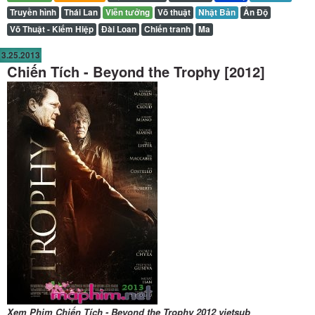
Truyền hình
Thái Lan
Viễn tưởng
Võ thuật
Nhật Bản
Ấn Độ
Võ Thuật - Kiếm Hiệp
Đài Loan
Chiến tranh
Ma
3.25.2013
Chiến Tích - Beyond the Trophy [2012]
Xem Phim Chiến Tích - Beyond the Trophy 2012 vietsub