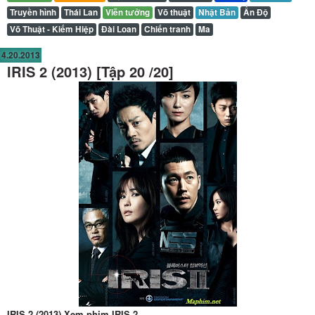
Truyền hình
Thái Lan
Viễn tưởng
Võ thuật
Nhật Bản
Ấn Độ
Võ Thuật - Kiếm Hiệp
Đài Loan
Chiến tranh
Ma
4.20.2013
IRIS 2 (2013) [Tập 20 /20]
IRIS 2 (2013),Xem phim IRIS 2