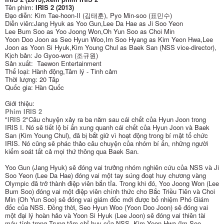
Tên phim:
IRIS 2 (2013)
Đạo diễn: Kim Tae-hoon-II (김태훈), Pyo Min-soo (표민수)
Diễn viên:Jang Hyuk as Yoo Gun,Lee Da Hae as Ji Soo Yeon
Lee Bum Soo as Yoo Joong Won,Oh Yun Soo as Choi Min
Yoon Doo Joon as Seo Hyun Woo,Im Soo Hyang as Kim Yeon Hwa,Lee
Joon as Yoon Si Hyuk,Kim Young Chul as Baek San (NSS vice-director),
Kịch bản: Jo Gyoo-won (조규원)
Sản xuất: Taewon Entertainment
Thể loại: Hành động,Tâm lý - Tinh cảm
Thời lượng: 20 Tâp
Quốc gia: Hàn Quốc
Giới thiệu:
Phim IRIS 2
"
IRIS 2
"Câu chuyện xảy ra ba năm sau cái chết của Hyun Joon trong
IRIS I. Nó sẽ tiết lộ bí ẩn xung quanh cái chết của Hyun Joon và Baek
San (Kim Young Chul), đã bị bắt giữ vì hoạt động trong bí mật tổ chức
IRIS. Nó cũng sẽ phác thảo câu chuyện của nhóm bí ẩn, những người
kiểm soát tất cả mọi thứ thông qua Baek San.
Yoo Gun (Jang Hyuk) sẽ đóng vai trưởng nhóm nghiên cứu của NSS và Ji
Soo Yeon (Lee Da Hae) đóng vai một tay súng đoạt huy chương vàng
Olympic đã trở thành điệp viên bắn tỉa. Trong khi đó, Yoo Joong Won (Lee
Bum Soo) đóng vai một điệp viên chính thức cho Bắc Triều Tiên và Choi
Min (Oh Yun Soo) sẽ đóng vai giám đốc mới được bổ nhiệm Phó Giám
đốc của NSS. Đồng thời, Seo Hyun Woo (Yoon Doo Joon) sẽ đóng vai
một đại lý hoàn hảo và Yoon Si Hyuk (Lee Joon) sẽ đóng vai thiên tài
máy tính trong Trung tâm chỉ huy của NSS. Kim Yeon Hwa (Im Soo