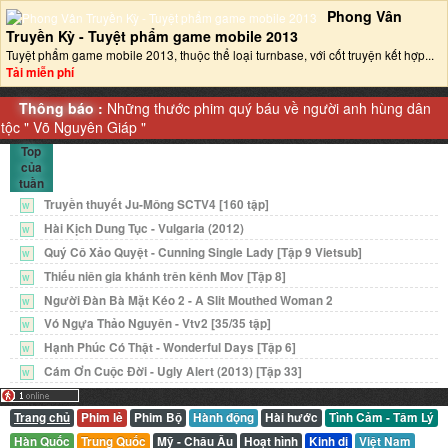
Phong Vân
Truyền Kỳ - Tuyệt phẩm game mobile 2013‎
Tuyệt phẩm game mobile 2013, thuộc thể loại turnbase, với cốt truyện kết hợp...
Tải miễn phí
Thông báo :
Những thước phim quý báu về người anh hùng dân
tộc "
Võ Nguyên Giáp
"
Top
của
tuần
Truyền thuyết Ju-Mông SCTV4 [160 tập]
W
Hài Kịch Dung Tục - Vulgaria (2012)
W
Quý Cô Xảo Quyệt - Cunning Single Lady [Tập 9 Vietsub]
W
Thiếu niên gia khánh trên kênh Mov [Tập 8]
W
Người Đàn Bà Mặt Kéo 2 - A Slit Mouthed Woman 2
W
Vó Ngựa Thảo Nguyên - Vtv2 [35/35 tập]
W
Hạnh Phúc Có Thật - Wonderful Days [Tập 6]
W
Cám Ơn Cuộc Đời - Ugly Alert (2013) [Tập 33]
W
Trang chủ
Phim lẻ
Phim Bộ
Hành động
Hài hước
Tình Cảm - Tâm Lý
Hàn Quốc
Trung Quốc
Mỹ - Châu Âu
Hoạt hình
Kinh dị
Việt Nam