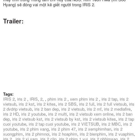
Hyang) sẽ đóng vai một kẻ giết người trong IRIS 2.
Trailer:
Tags:
IRIS 2
,
iris 2
,
IRIS
,
2
,
,
phim iris 2
,
xem phim iris 2
,
iris 2 tap
,
iris 2
vietsub
,
iris 2 kst
,
iris 2 kites
,
iris 2 SBS
,
iris 2 full
,
iris 2 full vietsub
,
iris
2 dvdrip vietsub
,
iris 2 ban dep
,
iris 2 vietsub
,
iris 2 mf
,
iris 2 mediafire
,
iris 2 HD
,
iris 2 youtube
,
iris 2 multi
,
iris 2 vietsub xem online
,
iris 2 ban
dep
,
iris 2 vietsub kst
,
iris 2 vietsub by kst
,
iris 2 vietsub kites
,
iris 2 tap
cuoi youtube
,
iris 2 tap cuoi youtube
,
iris 2 VIETSUB
,
iris 2 MBC
,
iris 2
youtube
,
iris 2 phim vang
,
iris 2 phim 47
,
iris 2 xemphimhan
,
iris 2
xuongphim
,
iris 2 phimnoi
,
iris 2 hoaphim
,
iris 2 bienphim
,
iris 2 vuaphim
,
iris 2
,
iris 2 xi xam
,
iris 2 clip
,
iris 2 phim 1 vui
,
iris 2 phhimsao
,
iris 2