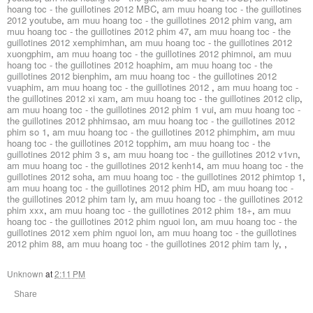
hoang toc - the guillotines 2012 MBC
,
am muu hoang toc - the guillotines
2012 youtube
,
am muu hoang toc - the guillotines 2012 phim vang
,
am
muu hoang toc - the guillotines 2012 phim 47
,
am muu hoang toc - the
guillotines 2012 xemphimhan
,
am muu hoang toc - the guillotines 2012
xuongphim
,
am muu hoang toc - the guillotines 2012 phimnoi
,
am muu
hoang toc - the guillotines 2012 hoaphim
,
am muu hoang toc - the
guillotines 2012 bienphim
,
am muu hoang toc - the guillotines 2012
vuaphim
,
am muu hoang toc - the guillotines 2012
,
am muu hoang toc -
the guillotines 2012 xi xam
,
am muu hoang toc - the guillotines 2012 clip
,
am muu hoang toc - the guillotines 2012 phim 1 vui
,
am muu hoang toc -
the guillotines 2012 phhimsao
,
am muu hoang toc - the guillotines 2012
phim so 1
,
am muu hoang toc - the guillotines 2012 phimphim
,
am muu
hoang toc - the guillotines 2012 topphim
,
am muu hoang toc - the
guillotines 2012 phim 3 s
,
am muu hoang toc - the guillotines 2012 v1vn
,
am muu hoang toc - the guillotines 2012 kenh14
,
am muu hoang toc - the
guillotines 2012 soha
,
am muu hoang toc - the guillotines 2012 phimtop 1
,
am muu hoang toc - the guillotines 2012 phim HD
,
am muu hoang toc -
the guillotines 2012 phim tam ly
,
am muu hoang toc - the guillotines 2012
phim xxx
,
am muu hoang toc - the guillotines 2012 phim 18+
,
am muu
hoang toc - the guillotines 2012 phim nguoi lon
,
am muu hoang toc - the
guillotines 2012 xem phim nguoi lon
,
am muu hoang toc - the guillotines
2012 phim 88
,
am muu hoang toc - the guillotines 2012 phim tam ly
,
,
Unknown
at
2:11 PM
Share