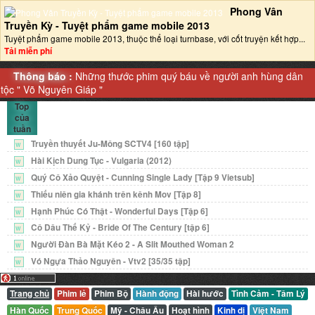
Phong Vân
Truyền Kỳ - Tuyệt phẩm game mobile 2013‎
Tuyệt phẩm game mobile 2013, thuộc thể loại turnbase, với cốt truyện kết hợp...
Tải miễn phí
Thông báo :
Những thước phim quý báu về người anh hùng dân
tộc "
Võ Nguyên Giáp
"
Top
của
tuần
Truyền thuyết Ju-Mông SCTV4 [160 tập]
W
Hài Kịch Dung Tục - Vulgaria (2012)
W
Quý Cô Xảo Quyệt - Cunning Single Lady [Tập 9 Vietsub]
W
Thiếu niên gia khánh trên kênh Mov [Tập 8]
W
Hạnh Phúc Có Thật - Wonderful Days [Tập 6]
W
Cô Dâu Thế Kỷ - Bride Of The Century [tập 6]
W
Người Đàn Bà Mặt Kéo 2 - A Slit Mouthed Woman 2
W
Vó Ngựa Thảo Nguyên - Vtv2 [35/35 tập]
W
Trang chủ
Phim lẻ
Phim Bộ
Hành động
Hài hước
Tình Cảm - Tâm Lý
Hàn Quốc
Trung Quốc
Mỹ - Châu Âu
Hoạt hình
Kinh dị
Việt Nam