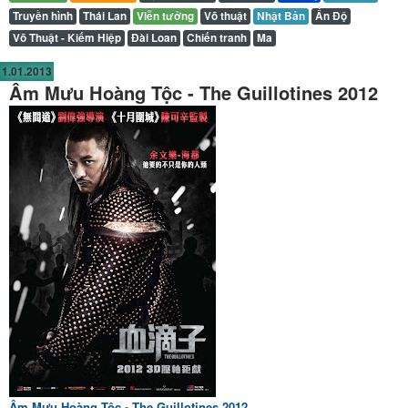
Truyền hình
Thái Lan
Viễn tưởng
Võ thuật
Nhật Bản
Ấn Độ
Võ Thuật - Kiếm Hiệp
Đài Loan
Chiến tranh
Ma
1.01.2013
Âm Mưu Hoàng Tộc - The Guillotines 2012
Âm Mưu Hoàng Tộc - The Guillotines 2012