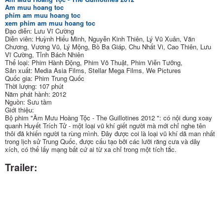
Am muu hoang toc
phim am muu hoang toc
xem phim am muu hoang toc
Đạo diễn: Lưu Vĩ Cường
Diễn viên: Huỳnh Hiểu Minh, Nguyễn Kinh Thiên, Lý Vũ Xuân, Văn
Chương, Vương Vũ, Lý Mộng, Bồ Ba Giáp, Chu Nhất Vi, Cao Thiên, Lưu
Vĩ Cường, Tỉnh Bách Nhiên
Thể loại: Phim Hành Động, Phim Võ Thuật, Phim Viễn Tưởng,
Sản xuất: Media Asia Films, Stellar Mega Films, We Pictures
Quốc gia: Phim Trung Quốc
Thời lượng: 107 phút
Năm phát hành: 2012
Nguồn: Sưu tầm
Giới thiệu:
Bộ phim "Âm Mưu Hoàng Tộc - The Guillotines 2012 ": có nội dung xoay
quanh Huyết Trích Tử - một loại vũ khí giết người mà mới chỉ nghe tên
thôi đã khiến người ta rùng mình. Đây được coi là loại vũ khí dã man nhất
trong lịch sử Trung Quốc, được cấu tạo bởi các lưỡi răng cưa và dây
xích, có thể lấy mạng bất cứ ai từ xa chỉ trong một tích tắc.
Trailer: