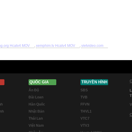
g.org Hcatv4 MOV
,
xemphim.tv Hcatv4 MOV
,
vietvideo.com
C
QUỐC GIA
TRUYỀN HÌNH
Ấn Độ
SBS
L
T
Đài Loan
TVB
nh
Hàn Quốc
FFVN
V
inh
Nhật Bản
THVL1
C
Thái Lan
VTC7
Việt Nam
VTV3