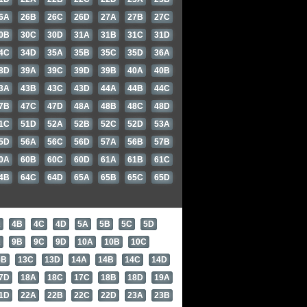
6A
26B
26C
26D
27A
27B
27C
0B
30C
30D
31A
31B
31C
31D
4C
34D
35A
35B
35C
35D
36A
8D
39A
39C
39D
39B
40A
40B
3A
43B
43C
43D
44A
44B
44C
7B
47C
47D
48A
48B
48C
48D
1C
51D
52A
52B
52C
52D
53A
5D
56A
56C
56D
57A
56B
57B
0A
60B
60C
60D
61A
61B
61C
4B
64C
64D
65A
65B
65C
65D
A
4B
4C
4D
5A
5B
5C
5D
A
9B
9C
9D
10A
10B
10C
3B
13C
13D
14A
14B
14C
14D
7D
18A
18C
17C
18B
18D
19A
1D
22A
22B
22C
22D
23A
23B