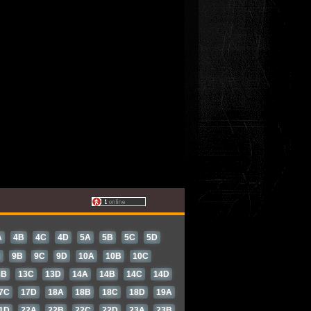
A
4B
4C
4D
5A
5B
5C
5D
A
9B
9C
9D
10A
10B
10C
3B
13C
13D
14A
14B
14C
14D
7C
17D
18A
18B
18C
18D
19A
1D
22A
22B
22C
22D
23A
23B