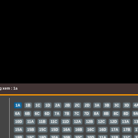
g xem : 1a
1A
1B
1C
1D
2A
2B
2C
2D
3A
3B
3C
3D
4
6A
6B
6C
6D
7A
7B
7C
7D
8A
8B
8C
8D
9
10D
11A
11B
11C
11D
12A
12B
12C
12D
13A
1
15A
15B
15C
15D
16A
16B
16C
16D
17A
17B
1
19B
19C
19D
20A
20B
20C
20D
21A
21B
21C
2