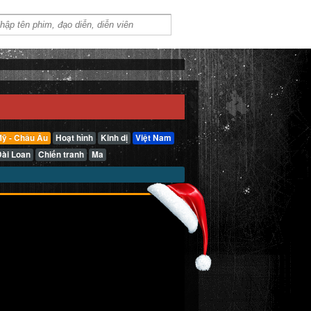
ỹ - Châu Âu
Hoạt hình
Kinh dị
Việt Nam
Đài Loan
Chiến tranh
Ma