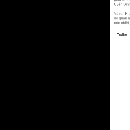
Uyển Đình
Và rồi, Hi
do quan n
náo nhiệt
Trailer: