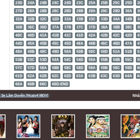
23D
24A
24B
24C
24D
23C
25A
25B
25C
25D
2
27D
28A
28B
28C
28D
29B
29A
29C
29D
30A
3
32A
32B
32C
32D
33A
33B
33C
33D
34A
34B
3
36B
36C
36D
37A
37B
37C
37D
38A
38B
38C
3
40C
40D
41A
41B
41C
41D
42A
42B
42C
42D
4
44D
45A
45B
45C
45D
46A
46B
46C
46D
47A
4
49A
49B
49C
49D
50A
50B
50C
50D
51A
51B
5
53B
53C
53D
54A
54C
54D
55A
55B
54B
55C
5
57C
57D
58A
58B
58C
58D
59A
59B
59C
59D
6
61D
62A
62B
62C
62D
63A
63B
63C
63D
64A
6
66A
66B
66C
66D-END
 Se Lầm Duyên [Hcatv4 MOV]
Nh