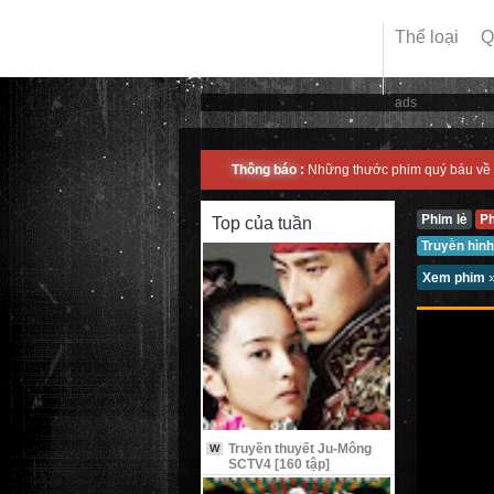
Thể loại
Q
ads
Thông báo :
Những thước phim quý báu về 
Phim lẻ
P
Top của tuần
Truyền hình
Xem phim
Truyền thuyết Ju-Mông
W
SCTV4 [160 tập]