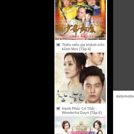
Thiếu niên gia khánh trên
W
kênh Mov [Tập 8]
dailymotio
Hạnh Phúc Có Thật -
W
Wonderful Days [Tập 6]