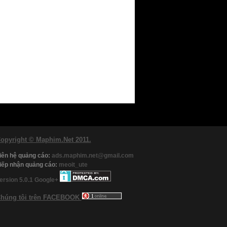
opyright © Maphim.Net 2011.
iên hệ quảng cáo:
ads.maphim.net@gmail.com
iếp nhận quảng cáo:
meoit_ute
ersion 5.0.1
Google+
húng tôi trên FACEBOOK