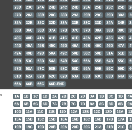
23D
23C
24A
24B
24C
24D
25A
25B
25C
25D
2
27D
28A
28B
28C
28D
29A
29B
29C
29D
30A
3
32A
32B
32C
32D
33A
33B
33C
33D
34A
34B
3
36B
36C
36D
37A
37B
37C
37D
38A
38B
38C
3
40C
40D
41A
41B
41C
41D
42A
42B
42C
42D
4
44D
45A
45B
45C
45D
46A
46B
46C
46D
47A
4
49A
49B
49D
50A
49C
50B
50C
50D
51A
51B
5
53B
53C
53D
54A
54B
54C
55A
55B
54D
55C
5
57D
58A
57C
58B
58C
58D
59A
59B
59C
59D
6
61D
62A
62B
62C
62D
63A
63B
63C
63D
64A
6
66A
66B
66C
66D-END
n
1A
1B
1C
1D
2A
2B
2C
2D
3A
3B
3C
3D
4
6A
6B
6C
6D
7A
7B
7C
7D
8A
8C
8D
8B
9
10D
11A
11C
11B
11D
12A
12B
12C
12D
13A
1
15A
15B
15C
15D
16A
16B
16C
16D
17B
17A
1
19B
19C
19D
20B
20A
20D
20C
21A
21B
21C
2