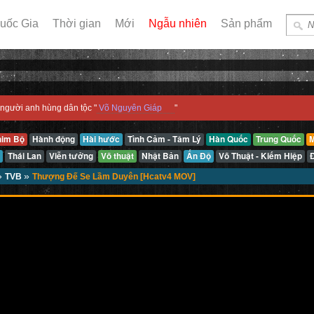
uốc Gia
Thời gian
Mới
Ngẫu nhiên
Sản phẩm
người anh hùng dân tộc "
Võ Nguyên Giáp
"
him Bộ
Hành động
Hài hước
Tình Cảm - Tâm Lý
Hàn Quốc
Trung Quốc
M
Thái Lan
Viễn tưởng
Võ thuật
Nhật Bản
Ấn Độ
Võ Thuật - Kiếm Hiệp
»
»
TVB
Thượng Đế Se Lầm Duyên [Hcatv4 MOV]