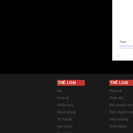
Tags :
phimvan
THỂ LOẠI
THỂ LOẠI
Ma
Phim lẻ
Kinh dị
Phim Bộ
Phiêu lưu
P.lẻ thuyết mi
Hành Động
P.bộ thuyết m
Võ Thuật
Viễn tưởng
Hài hước
Trinh thám