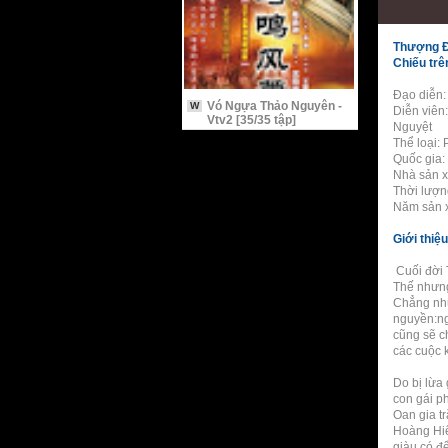
Thượng Đế
Chiếu tr
Đạo diễn:
Vó Ngựa Thảo Nguyên -
W
Diễn viên
Vtv2 [35/35 tập]
Nguyệt
Thể loại:
Quốc gia:
Nhà sản x
Thời lượn
Năm sản x
Giới thiệu
Cuối đời 
Thế nhưng
Chẳng nhữ
nguyền:ng
cũng sẽ c
các cuộc 
Do bị lừa
con gái p
Oan gia t
Hoàng Hiể
giàu có đ