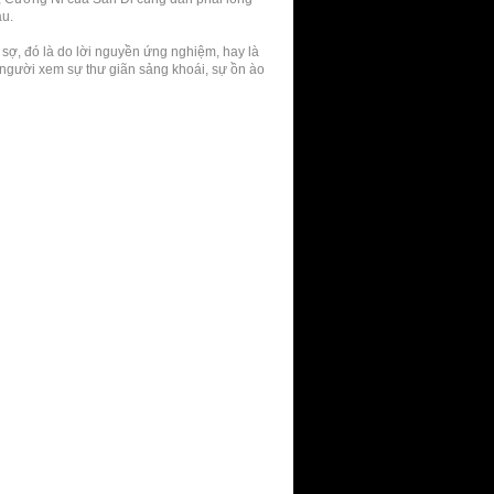
au.
o sợ, đó là do lời nguyền ứng nghiệm, hay là
người xem sự thư giãn sảng khoái, sự ồn ào