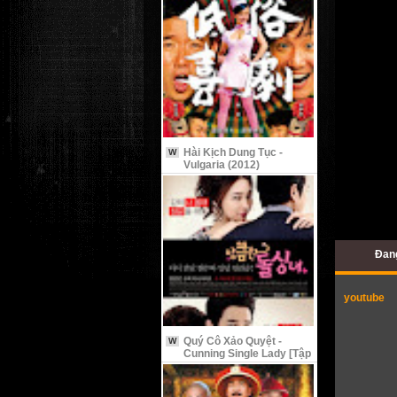
Hài Kịch Dung Tục -
W
Vulgaria (2012)
Đan
youtube
Quý Cô Xảo Quyệt -
W
Cunning Single Lady [Tập
9 Vietsub]