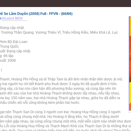
 Se Lầm Duyên (2008) Full - FFVN - (66/66)
ên
Hcatv4 MOV
 Đang cập nhật.
: Trương Thần Quang, Vương Thiệu Vĩ, Triệu Hồng Kiều, Miêu Khả Lệ, Lục
 Phim Bộ Đài Loan
 Trung Quốc
uất: Đang cập nhật.
g: 66 tập
uất: 2008
 :
Thanh, Hoàng Phi Hồng và dì Thập Tam là đôi tình nhân thần tiên được ái mộ.
 hai người họ chỉ kết thành phu thuê được 3 ngày thì đã quyết định li hôn.
ng vậy, cả hai còn căm hận đối phương thấu xương, và cùng lập nên lời
ười đời sau của hai nhà Hoàng-Thạch không được lấy nhau, nếu lấy nhau,
hia tay. 150 năm sau, hai nhà Hoàng-Thạch gặp lại nhau, giữa họ đã diễn ra
khẩu chiến sôi nỗi cũng không kém phần hài hước.
 gạt nên Thạch San Di cùng 3 người con trai: Hoàng Huy Hồng cùng 3 người
hải sống cùng chung một nhà: Họ Hoàng ở tầng trên, họ Thạch ở tầng dưới!
răm năm gặp nhau, lại cùng sống chung một nhà, một viễn cảnh náo nhiệt như đượ
u Lỗi của Hoàng Huy Hồng và Thạch Mạch Khả của Thạch San Di là những thợ săn 
ể đeo đuổi. Sau cùng vì những hiểu làm nối tiếp, họ buộc phải lấy nhau! Thụy Khắ