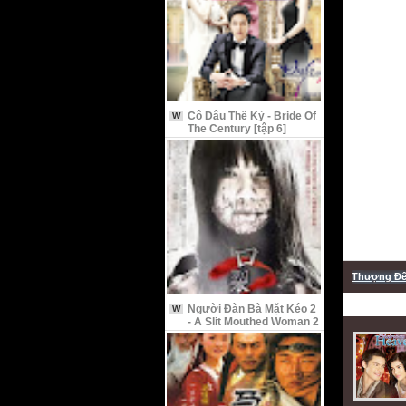
Cô Dâu Thế Kỷ - Bride Of
W
The Century [tập 6]
Thượng Đế
Người Đàn Bà Mặt Kéo 2
W
- A Slit Mouthed Woman 2