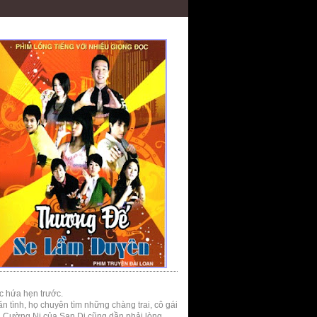
c hứa hẹn trước.
tình, họ chuyên tìm những chàng trai, cô gái
c, Cường Ni của San Di cũng dần phải lòng