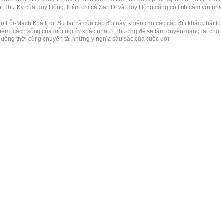
, Thư Kỳ của Huy Hồng, thậm chí cả San Di và Huy Hồng cũng có tình cảm với nh
ểu Lỗi-Mạch Khả li dị. Sự tan rã của cặp đôi này, khiến cho các cặp đôi khác phải l
iệm, cách sống của mỗi người khác nhau? Thượng đế se lầm duyên mang lại cho 
, đồng thời cũng chuyển tải những ý nghĩa sâu sắc của cuộc đời!