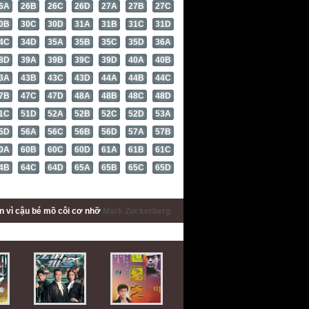
6A
26B
26C
26D
27A
27B
27C
0B
30C
30D
31A
31B
31C
31D
4C
34D
35A
35B
35C
35D
36A
8D
39A
39B
39C
39D
40A
40B
3A
43B
43C
43D
44A
44B
44C
7B
47C
47D
48A
48B
48C
48D
1C
51D
52A
52B
52C
52D
53A
5D
56A
56C
56B
56D
57A
57B
0A
60B
60C
60D
61A
61B
61C
4B
64C
64D
65A
65B
65C
65D
ấn
vì cậu bé mồ côi cơ nhỡ
Mark Zuckerberg