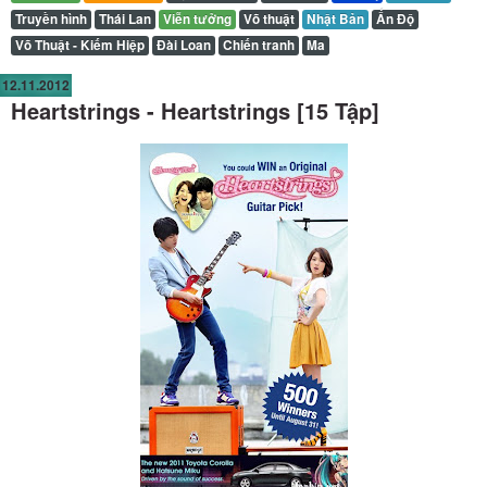
Truyền hình
Thái Lan
Viễn tưởng
Võ thuật
Nhật Bản
Ấn Độ
Võ Thuật - Kiếm Hiệp
Đài Loan
Chiến tranh
Ma
12.11.2012
Heartstrings - Heartstrings [15 Tập]