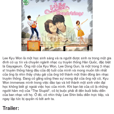
Lee Kyu Won là một học sinh sáng và ra người được sinh ra trong một gia
đình có uy tín và chuyên ngành nhạc cụ truyền thống Hàn Quốc, đặc biệt
là Gayageum. Ông nội của Kyu Won, Lee Dong Gun, là một trong 3 nhạc
sĩ truyền thống hàng đầu của độ tuổi của mình và mong muốn lớn nhất
của ông là nhìn thấy cháu gái của ông trở thành một thần đồng âm nhạc
truyền thống. Đang cố gắng sống theo sự mong đợi của ông nội cô, Kyu
Won immerses mình trong việc đào tạo và trở thành một sinh viên đại
học không biết gì ngoài việc học của mình. Khi bạn bè của cô là những
người hâm mộ của "The Stupid", cô bị buộc phải đi đến buổi biểu diễn
của ban nhạc với họ. Ở đó, cô nhìn thấy Lee Shin biểu diễn trực tiếp, và
ngay lập tức bị quyến rũ bởi anh ta.
Trailer: