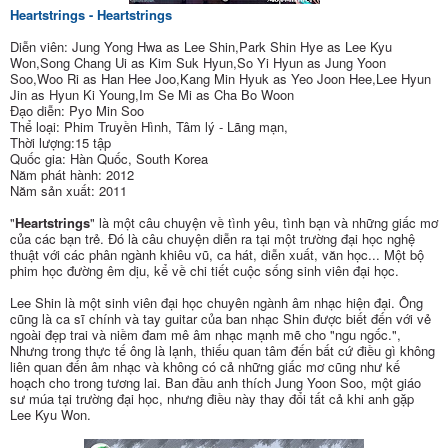
Heartstrings - Heartstrings
Diễn viên: Jung Yong Hwa as Lee Shin,Park Shin Hye as Lee Kyu
Won,Song Chang Ui as Kim Suk Hyun,So Yi Hyun as Jung Yoon
Soo,Woo Ri as Han Hee Joo,Kang Min Hyuk as Yeo Joon Hee,Lee Hyun
Jin as Hyun Ki Young,Im Se Mi as Cha Bo Woon
Đạo diễn: Pyo Min Soo
Thể loại: Phim Truyền Hình, Tâm lý - Lãng mạn,
Thời lượng:15 tập
Quốc gia: Hàn Quốc, South Korea
Năm phát hành: 2012
Năm sản xuất: 2011
"
Heartstrings
" là một câu chuyện về tình yêu, tình bạn và những giấc mơ
của các bạn trẻ. Đó là câu chuyện diễn ra tại một trường đại học nghệ
thuật với các phân ngành khiêu vũ, ca hát, diễn xuất, văn học... Một bộ
phim học đường êm dịu, kể về chi tiết cuộc sống sinh viên đại học.
Lee Shin là một sinh viên đại học chuyên ngành âm nhạc hiện đại. Ông
cũng là ca sĩ chính và tay guitar của ban nhạc Shin được biết đến với vẻ
ngoài đẹp trai và niềm đam mê âm nhạc mạnh mẽ cho "ngu ngốc.",
Nhưng trong thực tế ông là lạnh, thiếu quan tâm đến bất cứ điều gì không
liên quan đến âm nhạc và không có cả những giấc mơ cũng như kế
hoạch cho trong tương lai. Ban đầu anh thích Jung Yoon Soo, một giáo
sư múa tại trường đại học, nhưng điều này thay đổi tất cả khi anh gặp
Lee Kyu Won.