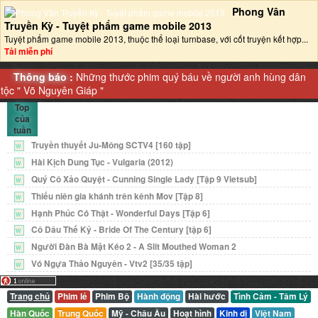
Phong Vân
Truyền Kỳ - Tuyệt phẩm game mobile 2013‎
Tuyệt phẩm game mobile 2013, thuộc thể loại turnbase, với cốt truyện kết hợp...
Tải miễn phí
Thông báo :
Những thước phim quý báu về người anh hùng dân
tộc "
Võ Nguyên Giáp
"
Top
của
tuần
Truyền thuyết Ju-Mông SCTV4 [160 tập]
W
Hài Kịch Dung Tục - Vulgaria (2012)
W
Quý Cô Xảo Quyệt - Cunning Single Lady [Tập 9 Vietsub]
W
Thiếu niên gia khánh trên kênh Mov [Tập 8]
W
Hạnh Phúc Có Thật - Wonderful Days [Tập 6]
W
Cô Dâu Thế Kỷ - Bride Of The Century [tập 6]
W
Người Đàn Bà Mặt Kéo 2 - A Slit Mouthed Woman 2
W
Vó Ngựa Thảo Nguyên - Vtv2 [35/35 tập]
W
Trang chủ
Phim lẻ
Phim Bộ
Hành động
Hài hước
Tình Cảm - Tâm Lý
Hàn Quốc
Trung Quốc
Mỹ - Châu Âu
Hoạt hình
Kinh dị
Việt Nam