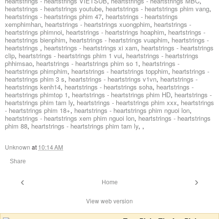
heartstrings - heartstrings VIETSUB
,
heartstrings - heartstrings MBC
,
heartstrings - heartstrings youtube
,
heartstrings - heartstrings phim vang
,
heartstrings - heartstrings phim 47
,
heartstrings - heartstrings
xemphimhan
,
heartstrings - heartstrings xuongphim
,
heartstrings -
heartstrings phimnoi
,
heartstrings - heartstrings hoaphim
,
heartstrings -
heartstrings bienphim
,
heartstrings - heartstrings vuaphim
,
heartstrings -
heartstrings
,
heartstrings - heartstrings xi xam
,
heartstrings - heartstrings
clip
,
heartstrings - heartstrings phim 1 vui
,
heartstrings - heartstrings
phhimsao
,
heartstrings - heartstrings phim so 1
,
heartstrings -
heartstrings phimphim
,
heartstrings - heartstrings topphim
,
heartstrings -
heartstrings phim 3 s
,
heartstrings - heartstrings v1vn
,
heartstrings -
heartstrings kenh14
,
heartstrings - heartstrings soha
,
heartstrings -
heartstrings phimtop 1
,
heartstrings - heartstrings phim HD
,
heartstrings -
heartstrings phim tam ly
,
heartstrings - heartstrings phim xxx
,
heartstrings
- heartstrings phim 18+
,
heartstrings - heartstrings phim nguoi lon
,
heartstrings - heartstrings xem phim nguoi lon
,
heartstrings - heartstrings
phim 88
,
heartstrings - heartstrings phim tam ly
,
,
Unknown
at
10:14 AM
Share
‹
›
Home
View web version