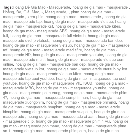
Tags:
Hoàng Đế Giả Mạo - Masquerade
,
hoang de gia mao - masquerade
,
Hoàng
,
Đế
,
Giả
,
Mạo
,
-
,
Masquerade
,
,
phim hoang de gia mao -
masquerade
,
xem phim hoang de gia mao - masquerade
,
hoang de gia
mao - masquerade tap
,
hoang de gia mao - masquerade vietsub
,
hoang
de gia mao - masquerade kst
,
hoang de gia mao - masquerade kites
,
hoang de gia mao - masquerade SBS
,
hoang de gia mao - masquerade
full
,
hoang de gia mao - masquerade full vietsub
,
hoang de gia mao -
masquerade dvdrip vietsub
,
hoang de gia mao - masquerade ban dep
,
hoang de gia mao - masquerade vietsub
,
hoang de gia mao - masquerade
mf
,
hoang de gia mao - masquerade mediafire
,
hoang de gia mao -
masquerade HD
,
hoang de gia mao - masquerade youtube
,
hoang de gia
mao - masquerade multi
,
hoang de gia mao - masquerade vietsub xem
online
,
hoang de gia mao - masquerade ban dep
,
hoang de gia mao -
masquerade vietsub kst
,
hoang de gia mao - masquerade vietsub by kst
,
hoang de gia mao - masquerade vietsub kites
,
hoang de gia mao -
masquerade tap cuoi youtube
,
hoang de gia mao - masquerade tap cuoi
youtube
,
hoang de gia mao - masquerade VIETSUB
,
hoang de gia mao -
masquerade MBC
,
hoang de gia mao - masquerade youtube
,
hoang de
gia mao - masquerade phim vang
,
hoang de gia mao - masquerade phim
47
,
hoang de gia mao - masquerade xemphimhan
,
hoang de gia mao -
masquerade xuongphim
,
hoang de gia mao - masquerade phimnoi
,
hoang
de gia mao - masquerade hoaphim
,
hoang de gia mao - masquerade
bienphim
,
hoang de gia mao - masquerade vuaphim
,
hoang de gia mao -
masquerade
,
hoang de gia mao - masquerade xi xam
,
hoang de gia mao
- masquerade clip
,
hoang de gia mao - masquerade phim 1 vui
,
hoang de
gia mao - masquerade phhimsao
,
hoang de gia mao - masquerade phim
so 1
,
hoang de gia mao - masquerade phimphim
,
hoang de gia mao -