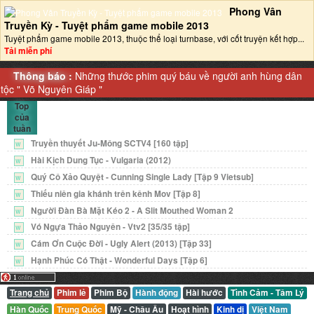
Phong Vân
Truyền Kỳ - Tuyệt phẩm game mobile 2013‎
Tuyệt phẩm game mobile 2013, thuộc thể loại turnbase, với cốt truyện kết hợp...
Tải miễn phí
Thông báo :
Những thước phim quý báu về người anh hùng dân
tộc "
Võ Nguyên Giáp
"
Top
của
tuần
Truyền thuyết Ju-Mông SCTV4 [160 tập]
W
Hài Kịch Dung Tục - Vulgaria (2012)
W
Quý Cô Xảo Quyệt - Cunning Single Lady [Tập 9 Vietsub]
W
Thiếu niên gia khánh trên kênh Mov [Tập 8]
W
Người Đàn Bà Mặt Kéo 2 - A Slit Mouthed Woman 2
W
Vó Ngựa Thảo Nguyên - Vtv2 [35/35 tập]
W
Cám Ơn Cuộc Đời - Ugly Alert (2013) [Tập 33]
W
Hạnh Phúc Có Thật - Wonderful Days [Tập 6]
W
Trang chủ
Phim lẻ
Phim Bộ
Hành động
Hài hước
Tình Cảm - Tâm Lý
Hàn Quốc
Trung Quốc
Mỹ - Châu Âu
Hoạt hình
Kinh dị
Việt Nam