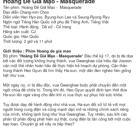
Hoàng Đế Giả Mạo - Masquerade
Tên phim: Hoàng Đế Giả Mạo - Masquerade
Đạo diễn Chang-min Choo
Diễn viên Han Hyo-joo, Byung-hun Lee và Seung-Ryong Ryu
Ngôn ngữ Tiếng Hàn Quốc với phụ đề Tiếng Anh, Tiếng Việt
Thể loại: Hành động, Dã sử - Cổ trang
Hãng sản xuất: CJ
Quốc gia: Hàn Quốc
Thời lượng: 2 giờ và 11 phút
Giới thiệu : Phim Hoang de gia mao
Bộ phim "
Hoàng Đế Giả Mạo - Masquerade
" Đầu thế kỷ 17, do bị đe dọa
bởi các đối tượng không trung thành, vua Gwanghae của triều đại Joseon
cần một thế nhân hoàn hảo để thực hiện kế hoạch dự phòng. Cận thần
trung thành Heo Gyun đã tìm thấy Ha-sun, một dân đen nghèo hèn giống
hệt như vua.
Một ngày nọ, vì bị đầu độc, vua Gwanghae buộc phải chuyển đến một
ngôi chùa để chữa trị. Trong khi đó, Heo Gyun quyết định tạm thời đưa
Ha-sun lên ngai vàng cho đến khi vị vua thực sự phục hồi sức khỏe.
Tuy được dạy để hành động như nhà vua, Ha-sun đối xử tử tế với mọi
người trong cung điện và cũng mạnh dạn mở ra những chính sách riêng
của mình, không lạnh lùng như Vua Gwanghae. Tuy nhiên, sau khi các
phần tử phản động phát hiện sự thật, cung điện bị tấn công bởi một cuộc
bạo loạn. Chuyện gì sẽ xảy ra tiếp theo?