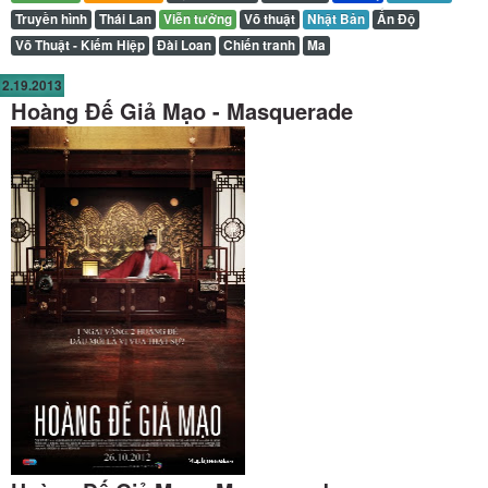
Truyền hình
Thái Lan
Viễn tưởng
Võ thuật
Nhật Bản
Ấn Độ
Võ Thuật - Kiếm Hiệp
Đài Loan
Chiến tranh
Ma
2.19.2013
Hoàng Đế Giả Mạo - Masquerade