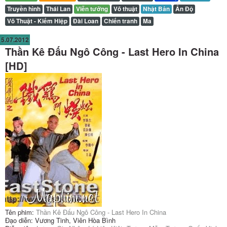
Truyền hình
Thái Lan
Viễn tưởng
Võ thuật
Nhật Bản
Ấn Độ
Võ Thuật - Kiếm Hiệp
Đài Loan
Chiến tranh
Ma
5.07.2012
Thần Kê Đấu Ngô Công - Last Hero In China
[HD]
Tên phim:
Thần Kê Đấu Ngô Công - Last Hero In China
Đạo diễn: Vương Tinh, Viên Hòa Bình