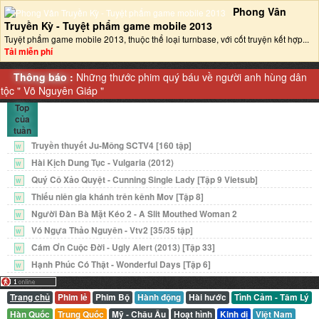
Phong Vân
Truyền Kỳ - Tuyệt phẩm game mobile 2013‎
Tuyệt phẩm game mobile 2013, thuộc thể loại turnbase, với cốt truyện kết hợp...
Tải miễn phí
Thông báo :
Những thước phim quý báu về người anh hùng dân
tộc "
Võ Nguyên Giáp
"
Top
của
tuần
Truyền thuyết Ju-Mông SCTV4 [160 tập]
W
Hài Kịch Dung Tục - Vulgaria (2012)
W
Quý Cô Xảo Quyệt - Cunning Single Lady [Tập 9 Vietsub]
W
Thiếu niên gia khánh trên kênh Mov [Tập 8]
W
Người Đàn Bà Mặt Kéo 2 - A Slit Mouthed Woman 2
W
Vó Ngựa Thảo Nguyên - Vtv2 [35/35 tập]
W
Cám Ơn Cuộc Đời - Ugly Alert (2013) [Tập 33]
W
Hạnh Phúc Có Thật - Wonderful Days [Tập 6]
W
Trang chủ
Phim lẻ
Phim Bộ
Hành động
Hài hước
Tình Cảm - Tâm Lý
Hàn Quốc
Trung Quốc
Mỹ - Châu Âu
Hoạt hình
Kinh dị
Việt Nam