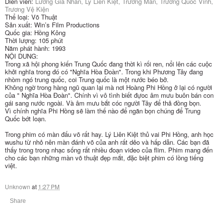
Diễn viên:
Lương Gia Nhân, Lý Liên Kiệt, Trương Mẫn, Trương Quốc Vinh,
Trương Vệ Kiện
Thể loại: Võ Thuật
Sản xuất: Win’s Film Productions
Quốc gia: Hồng Kông
Thời lượng: 105 phút
Năm phát hành: 1993
NỘI DUNG:
Trong xã hội phong kiến Trung Quốc đang thời kì rối ren, nổi lên các cuộc
khởi nghĩa trong đó có "Nghĩa Hòa Đoàn". Trong khi Phương Tây đang
nhòm ngó trung quốc, coi Trung quốc là một nước béo bở.
Không ngờ trong hàng ngũ quan lại mà nơi Hoàng Phi Hồng ở lại có người
của " Nghĩa Hòa Đoàn". Chính vì vô tình biết đựoc âm mưu buôn bán con
gái sang nước ngoài. Và âm mưu bắt cóc người Tây để thả đồng bọn.
Vì chính nghĩa Phi Hồng sẽ làm thế nào để ngăn bọn chúng để Trung
Quốc bớt loạn.
Trong phim có màn đấu võ rất hay. Lý Liên Kiệt thủ vai Phi Hồng, anh học
wushu từ nhỏ nên màn đánh võ của anh rất dẻo và hấp dẫn. Các bạn đã
thấy trong trong nhạc sống rất nhiều đoạn video của flim. Phim mang đến
cho các bạn những màn võ thuật đẹp mắt, đặc biệt phim có lồng tiếng
việt.
Unknown
at
1:27 PM
Share