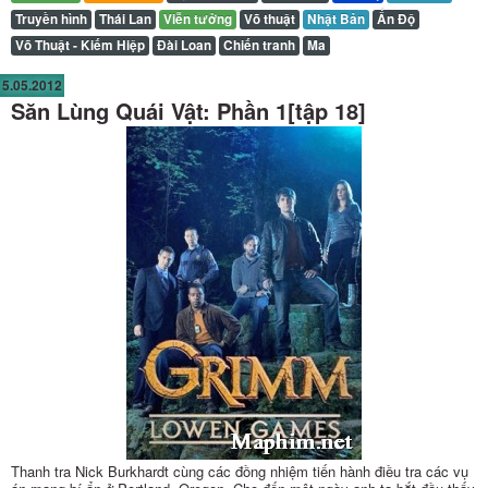
Truyền hình
Thái Lan
Viễn tưởng
Võ thuật
Nhật Bản
Ấn Độ
Võ Thuật - Kiếm Hiệp
Đài Loan
Chiến tranh
Ma
5.05.2012
Săn Lùng Quái Vật: Phần 1[tập 18]
Thanh tra Nick Burkhardt cùng các đồng nhiệm tiến hành điều tra các vụ