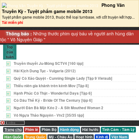
Phong Vân
Truyền Kỳ - Tuyệt phẩm game mobile 2013‎
Tuyệt phẩm game mobile 2013, thuộc thể loại turnbase, với cốt truyện kết hợp...
Tải miễn phí
Thông báo :
Những thước phim quý báu về người anh hùng dân
tộc "
Võ Nguyên Giáp
"
Top
của
tuần
Truyền thuyết Ju-Mông SCTV4 [160 tập]
W
Hài Kịch Dung Tục - Vulgaria (2012)
W
Quý Cô Xảo Quyệt - Cunning Single Lady [Tập 9 Vietsub]
W
Thiếu niên gia khánh trên kênh Mov [Tập 8]
W
Hạnh Phúc Có Thật - Wonderful Days [Tập 6]
W
Cô Dâu Thế Kỷ - Bride Of The Century [tập 6]
W
Người Đàn Bà Mặt Kéo 2 - A Slit Mouthed Woman 2
W
Vó Ngựa Thảo Nguyên - Vtv2 [35/35 tập]
W
Trang chủ
Phim lẻ
Phim Bộ
Hành động
Hài hước
Tình Cảm - Tâm Lý
Hàn Quốc
Trung Quốc
Mỹ - Châu Âu
Hoạt hình
Kinh dị
Việt Nam