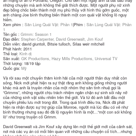
án mạng bí ẩn ở Portland, Oregon. Cho đến một ngày anh ta bắt đầu thấy
những chuyện mà anh không thể giải thích được. Một người phụ nữ xinh
đẹp bỗng chốc biến thành một mụ phù thủy với hình thù gớm guốc, một
anh chàng Joe bình thường biến thành một con quái vật khổng lồ nguy
hiểm.
Xem phim :
Săn Lùng Quái Vật: Phần 1
|Phim :
Săn Lùng Quái Vật: Phần
1
Tên gốc :
Grimm: Season 1
Đạo diễn:
Stephen Carpenter, David Greenwalt, Jim Kouf
Diễn viên: david giuntoli, Bitsie tulloch, Silas weir mitchell
Phát hành: 2011
Thể loại:
Kinh dị
Sản xuất:
GK Productions, Hazy Mills Productions, Universal TV
Thời lượng: 18/19 tập
Quốc gia:
Mỹ
Và rồi sau một chuyến thăm kinh hãi của một người thân duy nhất còn
sống, Nick mới phát hiện ra sự thật rằng anh không giống những người
khác mà anh là truyền nhân của một nhóm thợ săn tinh nhuệ gọi là
“Grimms”, những người chịu trách nhiệm ngăn chặn sự sinh sôi nảy nở
của những sinh vật siêu nhiên trên thế giới. Và từ đó anh bắt đầu một
chuyến phiêu lưu mới trong đời. Trong quá trình điều tra, Nick đã phát
hiện ra nhận được sự trợ giúp của Monroe, người mà lúc đầu có vẻ như
bình thường nhưng sau đó đã lộ nguyên hình là một…“một con sói khổng
lồ” như trong truyện cổ Grimm.
David Greenwalt và Jim Kouf xây dựng lên một thế giới mới của cảnh sát,
nơi mà các vụ án có mối liên quan với những câu chuyện cổ tích…nhưng