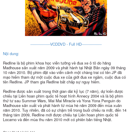
-----------------VCDDVD - Full HD-----------------
Nội dung:
Redline là bộ phim khoa học viễn tưởng về đua xe ô tô do hãng
Madhouse sản xuất năm 2009 và phát hành tại Nhật Bản ngày 09 tháng
10 năm 2010. Bộ phim đặt vào viễn cảnh một chàng trai có tên JP đã
mạo hiểm tham dự một cuộc đua xe của giới đua xe ngầm, cuộc đua có
tên Redline. JP tham gia Redline bất chấp sự nguy hiểm.
Redline được sản xuất trong thời gian dài kỷ lục (7 năm), dự kiến được
chiếu tại Liên hoan phim quốc tế hoạt hình Annecy 2004 và là bộ phim
thứ tư sau Summer Wars, Mai Mai Miracle và Yona Yona Penguin do
Madhouse sản xuất và phát hành từ mùa hè năm 2009 đến mùa xuân
năm 2010. Tuy nhiên, đã có sự chậm trễ trong buổi chiếu ra mắt, đến 14
tháng tám 2009, Redline mới được chiếu tại Liên hoan phim quốc tế
Locarno và đến mùa thu năm 2010 mới có phiên bản tiếng Nhật.