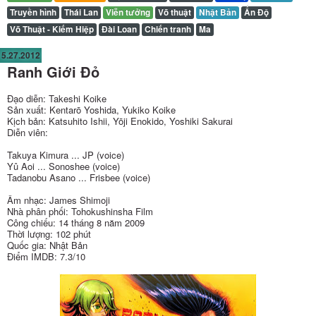
Truyền hình
Thái Lan
Viễn tưởng
Võ thuật
Nhật Bản
Ấn Độ
Võ Thuật - Kiếm Hiệp
Đài Loan
Chiến tranh
Ma
5.27.2012
Ranh Giới Đỏ
Đạo diễn: Takeshi Koike
Sản xuất: Kentarō Yoshida, Yukiko Koike
Kịch bản: Katsuhito Ishii, Yōji Enokido, Yoshiki Sakurai
Diễn viên:
Takuya Kimura ... JP (voice)
Yû Aoi ... Sonoshee (voice)
Tadanobu Asano ... Frisbee (voice)
Âm nhạc: James Shimoji
Nhà phân phối: Tohokushinsha Film
Công chiếu: 14 tháng 8 năm 2009
Thời lượng: 102 phút
Quốc gia: Nhật Bản
Điểm IMDB: 7.3/10