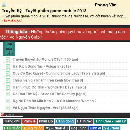
Phong Vân
Truyền Kỳ - Tuyệt phẩm game mobile 2013‎
Tuyệt phẩm game mobile 2013, thuộc thể loại turnbase, với cốt truyện kết hợp...
Tải miễn phí
Thông báo :
Những thước phim quý báu về người anh hùng dân
tộc "
Võ Nguyên Giáp
"
Top
của
tuần
Truyền thuyết Ju-Mông SCTV4 [160 tập]
W
Hài Kịch Dung Tục - Vulgaria (2012)
W
Quý Cô Xảo Quyệt - Cunning Single Lady [Tập 9 Vietsub]
W
Thiếu niên gia khánh trên kênh Mov [Tập 8]
W
Hạnh Phúc Có Thật - Wonderful Days [Tập 6]
W
Cô Dâu Thế Kỷ - Bride Of The Century [tập 6]
W
Người Đàn Bà Mặt Kéo 2 - A Slit Mouthed Woman 2
W
Vó Ngựa Thảo Nguyên - Vtv2 [35/35 tập]
W
Trang chủ
Phim lẻ
Phim Bộ
Hành động
Hài hước
Tình Cảm - Tâm Lý
Hàn Quốc
Trung Quốc
Mỹ - Châu Âu
Hoạt hình
Kinh dị
Việt Nam