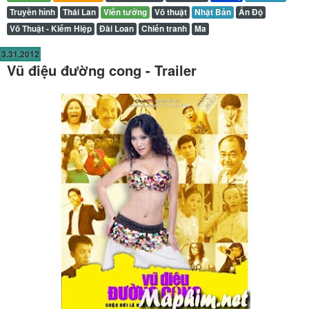
Truyền hình
Thái Lan
Viễn tưởng
Võ thuật
Nhật Bản
Ấn Độ
Võ Thuật - Kiếm Hiệp
Đài Loan
Chiến tranh
Ma
3.31.2012
Vũ điệu đường cong - Trailer