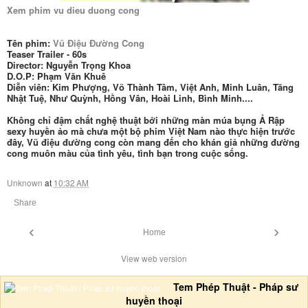
Xem phim vu dieu duong cong
Tên phim:
Vũ Điệu Đường Cong
Teaser Trailer - 60s
Director: Nguyễn Trọng Khoa
D.O.P: Phạm Văn Khuê
Diễn viên: Kim Phượng, Võ Thành Tâm, Việt Anh, Minh Luân, Tăng
Nhật Tuệ, Như Quỳnh, Hồng Vân, Hoài Linh, Bình Minh....
Không chỉ đậm chất nghệ thuật bởi những màn múa bụng Ả Rập
sexy huyền ảo mà chưa một bộ phim Việt Nam nào thực hiện trước
đây, Vũ điệu đường cong còn mang đến cho khán giả những đường
cong muôn màu của tình yêu, tình bạn trong cuộc sống.
Unknown
at
10:32 AM
Share
‹
›
Home
View web version
Tem Phép Thuật - Pháp sư
huyền thoại