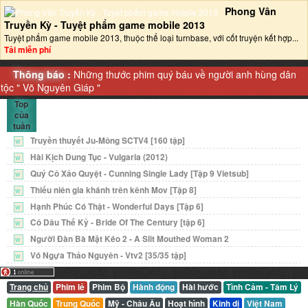
Phong Vân
Truyền Kỳ - Tuyệt phẩm game mobile 2013‎
Tuyệt phẩm game mobile 2013, thuộc thể loại turnbase, với cốt truyện kết hợp...
Tải miễn phí
Thông báo :
Những thước phim quý báu về người anh hùng dân
tộc "
Võ Nguyên Giáp
"
Top
của
tuần
Truyền thuyết Ju-Mông SCTV4 [160 tập]
W
Hài Kịch Dung Tục - Vulgaria (2012)
W
Quý Cô Xảo Quyệt - Cunning Single Lady [Tập 9 Vietsub]
W
Thiếu niên gia khánh trên kênh Mov [Tập 8]
W
Hạnh Phúc Có Thật - Wonderful Days [Tập 6]
W
Cô Dâu Thế Kỷ - Bride Of The Century [tập 6]
W
Người Đàn Bà Mặt Kéo 2 - A Slit Mouthed Woman 2
W
Vó Ngựa Thảo Nguyên - Vtv2 [35/35 tập]
W
Trang chủ
Phim lẻ
Phim Bộ
Hành động
Hài hước
Tình Cảm - Tâm Lý
Hàn Quốc
Trung Quốc
Mỹ - Châu Âu
Hoạt hình
Kinh dị
Việt Nam