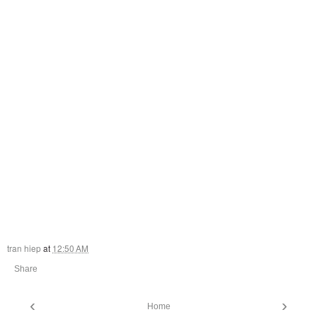
tran hiep
at
12:50 AM
Share
‹
›
Home