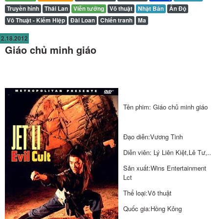
Truyền hình
Thái Lan
Viễn tưởng
Võ thuật
Nhật Bản
Ấn Độ
Võ Thuật - Kiếm Hiệp
Đài Loan
Chiến tranh
Ma
2.18.2012
Giáo chủ minh giáo
Tên phim: Giáo chủ minh giáo
Đạo diễn:Vương Tinh
Diễn viên: Lý Liên Kiệt,Lê Tư,..
Sản xuất:Wins Entertainment
Lct
Thể loại:Võ thuật
Quốc gia:Hồng Kông