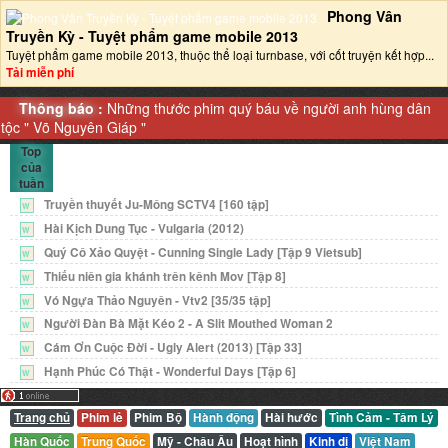
Phong Vân
Truyền Kỳ - Tuyệt phẩm game mobile 2013‎
Tuyệt phẩm game mobile 2013, thuộc thể loại turnbase, với cốt truyện kết hợp...
Tải miễn phí
Thông báo :
Những thước phim quý báu về người anh hùng dân
tộc "
Võ Nguyên Giáp
"
Top
của
tuần
Truyền thuyết Ju-Mông SCTV4 [160 tập]
W
Hài Kịch Dung Tục - Vulgaria (2012)
W
Quý Cô Xảo Quyệt - Cunning Single Lady [Tập 9 Vietsub]
W
Thiếu niên gia khánh trên kênh Mov [Tập 8]
W
Vó Ngựa Thảo Nguyên - Vtv2 [35/35 tập]
W
Người Đàn Bà Mặt Kéo 2 - A Slit Mouthed Woman 2
W
Cám Ơn Cuộc Đời - Ugly Alert (2013) [Tập 33]
W
Hạnh Phúc Có Thật - Wonderful Days [Tập 6]
W
Trang chủ
Phim lẻ
Phim Bộ
Hành động
Hài hước
Tình Cảm - Tâm Lý
Hàn Quốc
Trung Quốc
Mỹ - Châu Âu
Hoạt hình
Kinh dị
Việt Nam