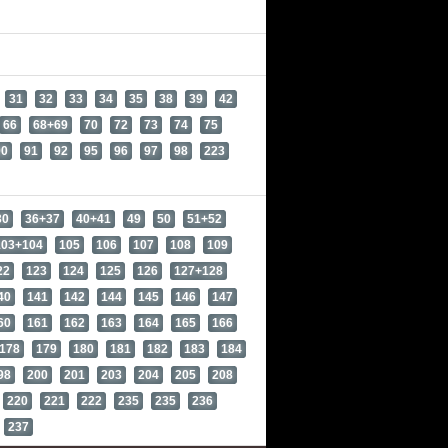
31
32
33
34
35
38
39
42
66
68+69
70
72
73
74
75
90
91
92
95
96
97
98
223
30
36+37
40+41
49
50
51+52
103+104
105
106
107
108
109
22
123
124
125
126
127+128
40
141
142
144
145
146
147
60
161
162
163
164
165
166
178
179
180
181
182
183
184
98
200
201
203
204
205
208
220
221
222
235
235
236
237