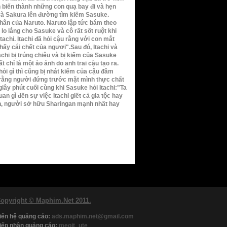
n biến thành những con quạ bay đi và hẹn
 và Sakura lên đường tìm kiếm Sasuke.
hân của Naruto. Naruto lập tức bám theo
o lắng cho Sasuke và cô rất sốt ruột khi
tachi. Itachi đã hỏi cậu rằng với con mắt
hấy cái chết của ngươi".Sau đó, Itachi và
chi bị trúng chiêu và bị kiếm của Sasuke
t chỉ là một ảo ảnh do anh trai cậu tạo ra.
 hỏi gì thì cũng bị nhát kiếm của cậu đâm
a rằng người đứng trước mặt mình thực chất
iây phút cuối cùng khi Sasuke hỏi Itachi:"Ta
an gì đến sự việc Itachi giết cả gia tộc hay
ẩn, người sở hữu Sharingan mạnh nhất hay
opyright © Maphim.Net 2011.
iên hệ quảng cáo:
ads.maphim.net@gmail.com
iếp nhận quảng cáo:
meoit_ute