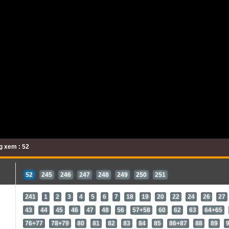
g xem : 52
52
245
246
247
248
249
250
251
241
1
2
3
4
5
6
7
18
19
20
22
24
26
27
43
44
45
46
47
48
56
57+58
60
62
63
64+65
76+77
78+79
80
81
82
83
84
85
86+87
88
89