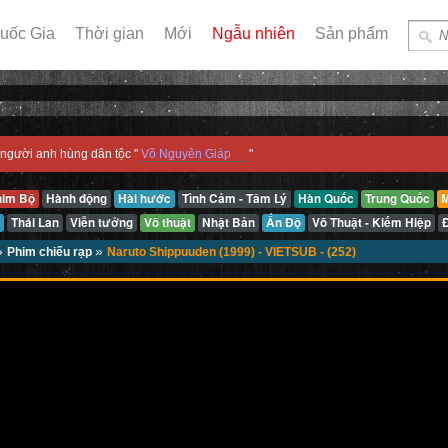
uốc Gia
Thời gian
Mới
Ngẫu nhiên
Sản phẩm
người anh hùng dân tộc "
Võ Nguyên Giáp
"
him Bộ
Hành động
Hài hước
Tình Cảm - Tâm Lý
Hàn Quốc
Trung Quốc
M
Thái Lan
Viễn tưởng
Võ thuật
Nhật Bản
Ấn Độ
Võ Thuật - Kiếm Hiệp
»
»
Phim chiếu rạp
Naruto Shippuuden (1999) - VIETSUB - (252)