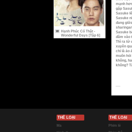
mạnh hơn.
gặp Sasuk
Sasuke lê
Sasuke nh
đang giữa
sharingan
Hạnh Phúc Có Thật -
W
Sasuke bắ
Wonderful Days [Tập 6]
đâm vào t
Thì ra từ
xuyên qua
chỉ là ảo
muốn hỏi 
không, ha
không? Tấ
THỂ LOẠI
THỂ LOẠI
Ma
Phim lẻ