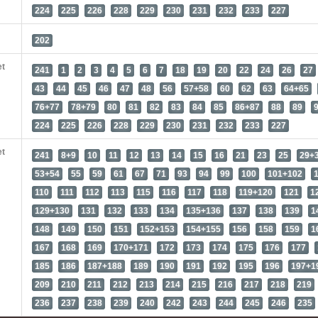
224
225
226
228
229
230
231
232
233
227
202
et
241
1
2
3
4
5
6
7
18
19
20
22
24
26
27
43
44
45
46
47
48
56
57+58
60
62
63
64+65
76+77
78+79
80
81
82
83
84
85
86+87
88
89
224
225
226
228
229
230
231
232
233
227
et
241
8+9
10
11
12
13
14
15
16
21
23
25
29+
53+54
55
59
61
67
71
93
94
99
100
101+102
110
111
112
113
115
116
117
118
119+120
121
1
129+130
131
132
133
134
135+136
137
138
139
1
148
149
150
151
152+153
154+155
156
158
159
1
167
168
169
170+171
172
173
174
175
176
177
185
186
187+188
189
190
191
192
195
196
197+1
209
210
211
212
213
214
215
216
217
218
219
236
237
238
239
240
242
243
244
245
246
235