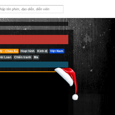
ỹ - Châu Âu
Hoạt hình
Kinh dị
Việt Nam
Đài Loan
Chiến tranh
Ma