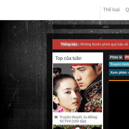
Thể loại
Q
ads
Thông báo :
Những thước phim quý báu về 
Phim lẻ
P
Top của tuần
Truyền hình
Xem phim
Truyền thuyết Ju-Mông
W
SCTV4 [160 tập]