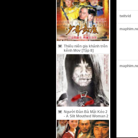
twitvid
maphim.n
Thiếu niên gia khánh trên
W
kênh Mov [Tập 8]
maphim.n
Người Đàn Bà Mặt Kéo 2
W
- A Slit Mouthed Woman 2