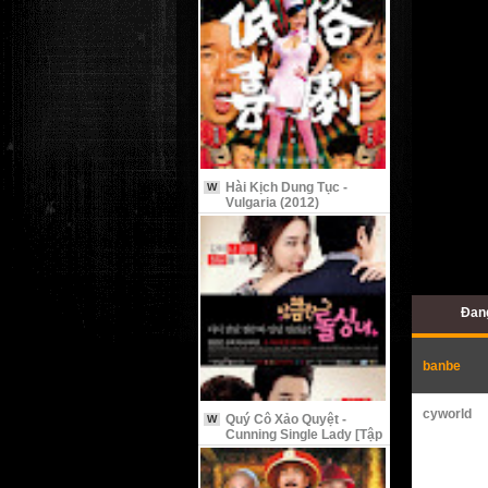
Hài Kịch Dung Tục -
W
Vulgaria (2012)
Đan
banbe
cyworld
Quý Cô Xảo Quyệt -
W
Cunning Single Lady [Tập
9 Vietsub]