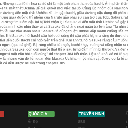
 Nhưng sau đó thì hóa ra đó chỉ là một ảnh phân thân của Itachi. Ảnh phân thâ
e tại mật thất Uchiha để giải quyết mọi việc tại đó. Cùng lúc nhóm của Naruto
n đường đến mật thất Uchiha để tìm gặp Itachi, giữa đường cậu đụng độ phân t
ưng giữa đường thì nhóm của Naruto gặp phải sự cản trở của Tobi. Sakura rất l
 đường tìm kiếm cậu lại bị Tobi chặn lại. Sasuke đi đến mật thất Uchiha và gặp I
 của mình cậu nhìn thấy gì và Sasuke đã chẳng ngại ngần trả lời rằng "Ta nhìn t
t đầu lao vào đánh nhau. Sasuke đã dùng thuật Chidori đập mạnh xuống đất. Ita
im. Khi Sasuke hỏi Itachi câu hỏi cuối cùng thì cậu phát hiện ra rằng đó thực chấ
 đầu đến cuối, Itachi chỉ ngồi yên trên ghế. Khi anh ta hỏi Sasuke rằng cậu muốn
 ngực (qua cả ghế). Bị trúng chiêu bất ngờ, Itachi khụy xuống và cũng nhận r
 ảnh của Sasuke, còn con người thật thì ở sau lưng đâm mình bị thương.Và đến g
ngươi một câu hỏi cuối cùng" thì chapter 384 kết thúc. Liệu câu hỏi đó có liên qu
y là những vấn đề liên quan đến Marada Uchiha - một nhân vật được coi là bí 
t cả dều được hé mở trong chapter 385.
C
QUỐC GIA
TRUYỀN HÌNH
Ấn Độ
SBS
L
T