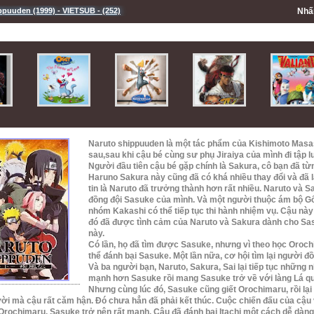
ppuuden (1999) - VIETSUB - (252)
Nh
Naruto shippuuden là một tác phẩm của
Kishimoto Masa
sau,sau khi cậu bé cùng sư phụ Jiraiya của mình đi tập l
Người đầu tiên cậu bé gặp chính là Sakura, cô bạn đã t
Haruno Sakura này cũng đã có khá nhiều thay đổi và đã là
tin là Naruto đã trưởng thành hơn rất nhiều. Naruto và
đồng đội Sasuke của mình. Và một người thuộc ám bộ G
nhóm Kakashi có thể tiếp tục thi hành nhiệm vụ. Cậu này 
đó đã được tình cảm của Naruto và Sakura dành cho Sa
này.
Có lần, họ đã tìm được Sasuke, nhưng vì theo học Oroc
thể đánh bại Sasuke. Một lần nữa, cơ hội tìm lại người đồng
Và ba người bạn, Naruto, Sakura, Sai lại tiếp tục những 
mạnh hơn Sasuke rồi mang Sasuke trở về với làng Lá qu
Nhưng cùng lúc đó, Sasuke cũng giết Orochimaru, rồi lại 
ời mà cậu rất căm hận. Đó chưa hẳn đã phải kết thúc. Cuộc chiến đấu của cậu v
Orochimaru, Sasuke trở nên rất mạnh. Cậu đã đánh bại Itachi một cách dễ dàng 