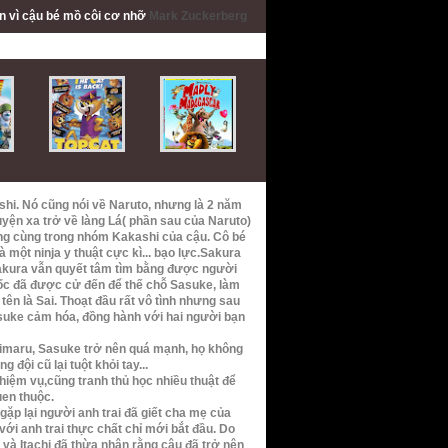
ấn
vì cậu bé mồ côi cơ nhỡ
Mark Zuckerberg
shi
. Nó cũng nói về Naruto, nhưng là 2 năm
uyện xa trở về làng Lá( phần sau của Naruto)
ừng cùng trong nhóm Kakashi của cậu. Cô bé
 một ninja y thuật cực kì... bạo lực.Sakura
 Sakura vẫn quyết tâm tìm bằng được người
ốc đã được cử đến để thế chỗ Sasuke, làm
tên là Sai. Thoạt đầu rất vô tình nhưng sau
suke cảm hóa, đồng hành với hai người bạn
himaru, Sasuke trở nên quá mạnh, họ không
 đội cũ lại tuột khỏi tay...
nhiệm vụ,cũng tranh thủ học nhiều thuật để
en thuộc.
gặp lại người anh trai đã giết cha mẹ của
ới anh trai thực chất chỉ mới bắt đầu. Do
và Itachi đã thừa nhận rằng cậu đã trở nên