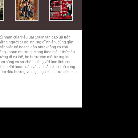
 nhân của triều đại Stalin tàn bạo đã trốn
những người tự do, nhưng dĩ nhiên, cũng gần
ất chấp việc kế hoạch gần như không có khả
hông khoan nhượng. Mang theo một ít thức ăn
 hướng đi cụ thể, họ bước vào một tương lai
am sống và sợ chết - cùng với bản tính con
 biến đổi hoàn toàn và sâu sắc, đau khổ cùng
nhóm đều hướng về một mục tiêu: bước tới, tiếp