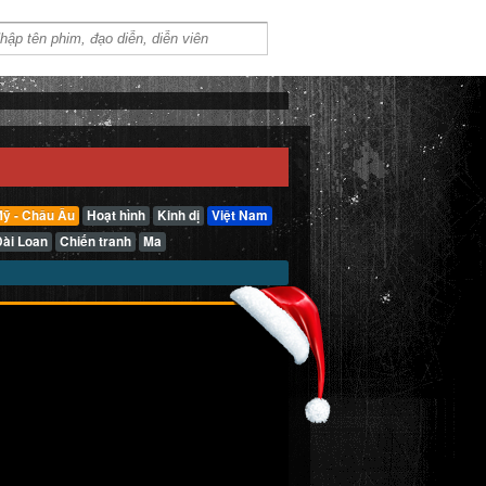
ỹ - Châu Âu
Hoạt hình
Kinh dị
Việt Nam
Đài Loan
Chiến tranh
Ma