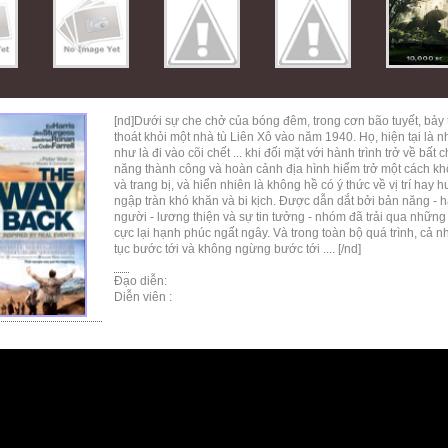
[nd]
Dưới sự che chở của bóng đêm, trong cơn bão tuyết, bảy tù
thoát khỏi một nhà tù Liên Xô vào năm 1940. Họ, hiện tại là 
như là đi vào cõi chết ... khi đối mặt với hành trình trở về b
năng thành công và hoàn cảnh địa hình hiểm trở một cách k
và trang bị, và hiển nhiên là không hề có ý thức về vị trí hay
ngập tràn khó khăn và bi kịch. Được dẫn dắt bởi bản năng - h
người - lương thiện và sự tin tưởng - nhóm đã trải qua những
cực lại hạnh phúc ngất ngây. Và trong toàn bộ quá trình, cả 
tục bước tới và không ngừng bước tới .... [/nd]
Đạo diễn:
Diễn viên :