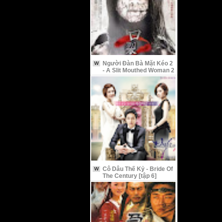
Người Đàn Bà Mặt Kéo 2
W
- A Slit Mouthed Woman 2
Cô Dâu Thế Kỷ - Bride Of
W
The Century [tập 6]