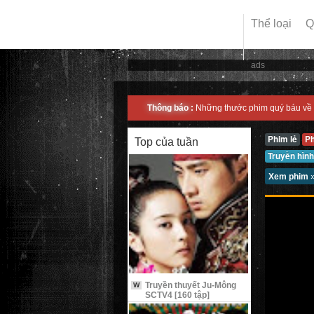
Thể loại
Q
ads
Thông báo :
Những thước phim quý báu về 
Phim lẻ
P
Top của tuần
Truyền hình
Xem phim
Truyền thuyết Ju-Mông
W
SCTV4 [160 tập]