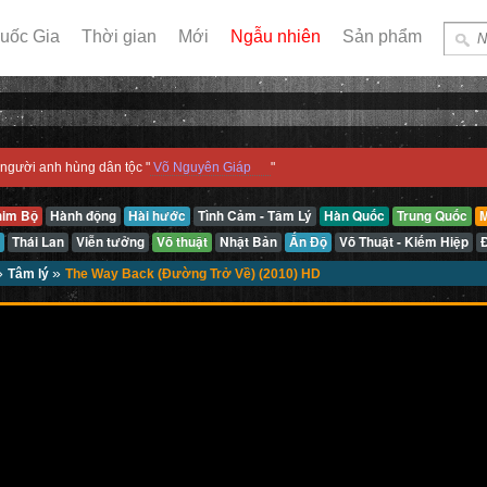
uốc Gia
Thời gian
Mới
Ngẫu nhiên
Sản phẩm
người anh hùng dân tộc "
Võ Nguyên Giáp
"
him Bộ
Hành động
Hài hước
Tình Cảm - Tâm Lý
Hàn Quốc
Trung Quốc
M
Thái Lan
Viễn tưởng
Võ thuật
Nhật Bản
Ấn Độ
Võ Thuật - Kiếm Hiệp
»
»
Tâm lý
The Way Back (Đường Trở Về) (2010) HD