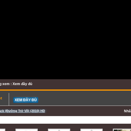
g xem : Xem đầy đủ
et
XEM ĐẦY ĐỦ
ck (Đường Trở Về) (2010) HD
Nh