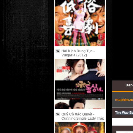
Hài Kịch Dung Tục -
W
Vulgaria (2012)
Đan
maphim.n
The Way Ba
Quý Cô Xảo Quyệt -
W
Cunning Single Lady [Tập
9 Vietsub]