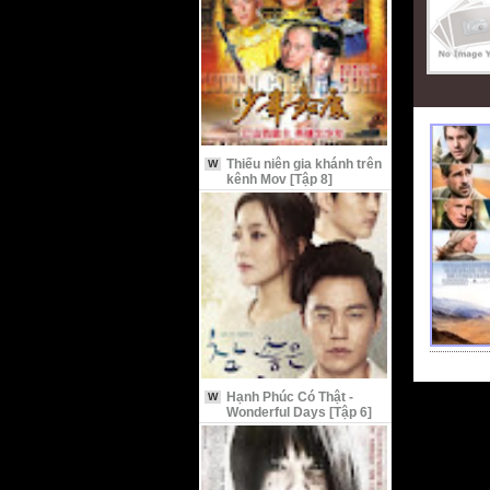
Thiếu niên gia khánh trên
W
kênh Mov [Tập 8]
Hạnh Phúc Có Thật -
W
Wonderful Days [Tập 6]