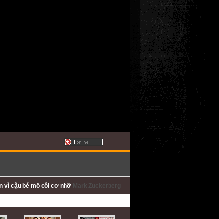
ấn
vì cậu bé mồ côi cơ nhỡ
Mark Zuckerberg