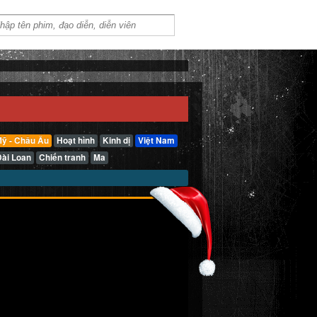
ỹ - Châu Âu
Hoạt hình
Kinh dị
Việt Nam
Đài Loan
Chiến tranh
Ma