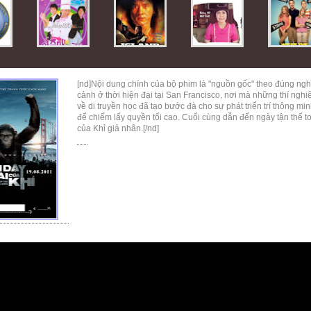
[nd]Nội dung chính của bộ phim là "nguồn gốc" theo đúng nghĩa
cảnh ở thời hiện đại tại San Francisco, nơi mà những thí ng
về di truyền học đã tạo bước đà cho sự phát triển trí thông mi
để chiếm lấy quyền tối cao. Cuối cùng dẫn đến ngày tận thế to
của Khỉ giả nhân.[/nd]