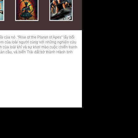
 của nó ."Rise of the Planet of Apes" lấy bối
hiệm của loài người cùng với những nghiên cứu
nh của loài khỉ và sự khơi mào cuộc chiến tranh
àn cầu, và biến Trái đất trở thành Hành tinh