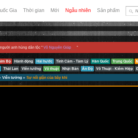
uốc Gia
Thời gian
Mới
Ngẫu nhiên
Sản phẩm
người anh hùng dân tộc "
Võ Nguyên Giáp
"
him Bộ
Hành động
Hài hước
Tình Cảm - Tâm Lý
Hàn Quốc
Trung Quốc
M
Thái Lan
Viễn tưởng
Võ thuật
Nhật Bản
Ấn Độ
Võ Thuật - Kiếm Hiệp
»
»
Viễn tưởng
Sự nổi giận của bầy khỉ