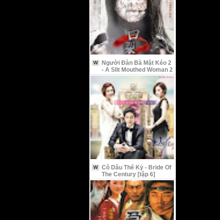
Người Đàn Bà Mặt Kéo 2
W
- A Slit Mouthed Woman 2
Cô Dâu Thế Kỷ - Bride Of
W
The Century [tập 6]