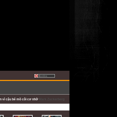
ấn
vì cậu bé mồ côi cơ nhỡ
Mark Zuckerberg