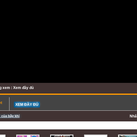
g xem : Xem đầy đủ
et
XEM ĐẦY ĐỦ
 của bầy khỉ
Nh