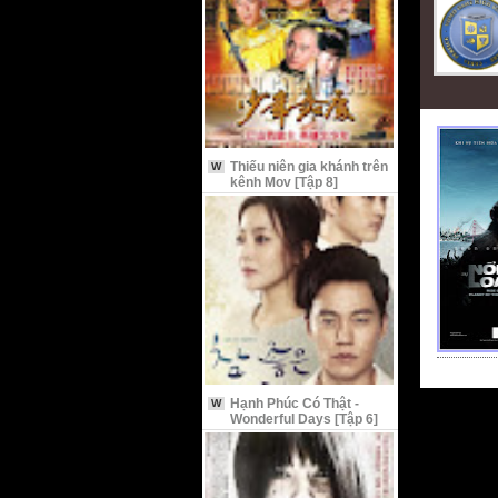
Thiếu niên gia khánh trên
W
kênh Mov [Tập 8]
Hạnh Phúc Có Thật -
W
Wonderful Days [Tập 6]