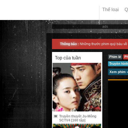
Thể loại
Q
ads
Thông báo :
Những thước phim quý báu về 
Phim lẻ
P
Top của tuần
Truyền hình
Xem phim
Truyền thuyết Ju-Mông
W
SCTV4 [160 tập]