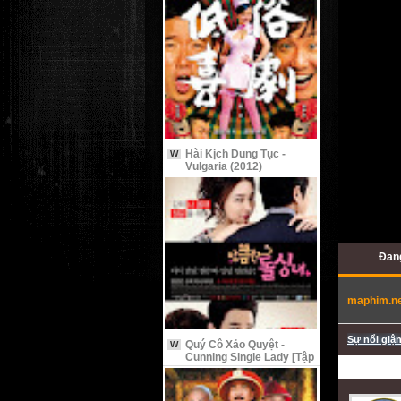
Hài Kịch Dung Tục -
W
Vulgaria (2012)
Đan
maphim.n
Sự nổi giận
Quý Cô Xảo Quyệt -
W
Cunning Single Lady [Tập
9 Vietsub]