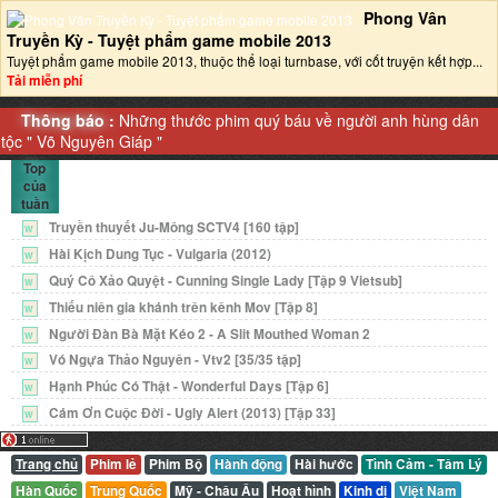
Phong Vân
Truyền Kỳ - Tuyệt phẩm game mobile 2013‎
Tuyệt phẩm game mobile 2013, thuộc thể loại turnbase, với cốt truyện kết hợp...
Tải miễn phí
Thông báo :
Những thước phim quý báu về người anh hùng dân
tộc "
Võ Nguyên Giáp
"
Top
của
tuần
Truyền thuyết Ju-Mông SCTV4 [160 tập]
W
Hài Kịch Dung Tục - Vulgaria (2012)
W
Quý Cô Xảo Quyệt - Cunning Single Lady [Tập 9 Vietsub]
W
Thiếu niên gia khánh trên kênh Mov [Tập 8]
W
Người Đàn Bà Mặt Kéo 2 - A Slit Mouthed Woman 2
W
Vó Ngựa Thảo Nguyên - Vtv2 [35/35 tập]
W
Hạnh Phúc Có Thật - Wonderful Days [Tập 6]
W
Cám Ơn Cuộc Đời - Ugly Alert (2013) [Tập 33]
W
Trang chủ
Phim lẻ
Phim Bộ
Hành động
Hài hước
Tình Cảm - Tâm Lý
Hàn Quốc
Trung Quốc
Mỹ - Châu Âu
Hoạt hình
Kinh dị
Việt Nam