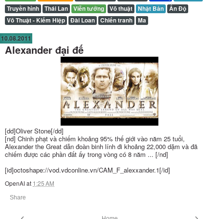
Truyền hình
Thái Lan
Viễn tưởng
Võ thuật
Nhật Bản
Ấn Độ
Võ Thuật - Kiếm Hiệp
Đài Loan
Chiến tranh
Ma
10.08.2011
Alexander đại đế
[dd]Oliver Stone[/dd]
[nd] Chinh phạt và chiếm khoảng 95% thế giới vào năm 25 tuổi,
Alexander the Great dẫn đoàn binh lính đi khoảng 22,000 dặm và đã
chiếm được các phần đất ấy trong vòng có 8 năm ... [/nd]
[id]octoshape://vod.vdconline.vn/CAM_F_alexxander.1[/id]
OpenAI
at
1:25 AM
Share
‹
›
Home