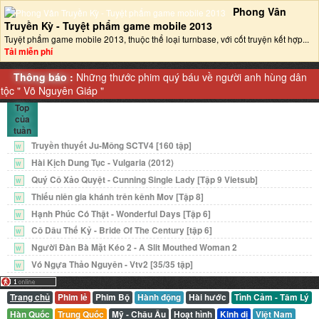
Phong Vân
Truyền Kỳ - Tuyệt phẩm game mobile 2013‎
Tuyệt phẩm game mobile 2013, thuộc thể loại turnbase, với cốt truyện kết hợp...
Tải miễn phí
Thông báo :
Những thước phim quý báu về người anh hùng dân
tộc "
Võ Nguyên Giáp
"
Top
của
tuần
Truyền thuyết Ju-Mông SCTV4 [160 tập]
W
Hài Kịch Dung Tục - Vulgaria (2012)
W
Quý Cô Xảo Quyệt - Cunning Single Lady [Tập 9 Vietsub]
W
Thiếu niên gia khánh trên kênh Mov [Tập 8]
W
Hạnh Phúc Có Thật - Wonderful Days [Tập 6]
W
Cô Dâu Thế Kỷ - Bride Of The Century [tập 6]
W
Người Đàn Bà Mặt Kéo 2 - A Slit Mouthed Woman 2
W
Vó Ngựa Thảo Nguyên - Vtv2 [35/35 tập]
W
Trang chủ
Phim lẻ
Phim Bộ
Hành động
Hài hước
Tình Cảm - Tâm Lý
Hàn Quốc
Trung Quốc
Mỹ - Châu Âu
Hoạt hình
Kinh dị
Việt Nam