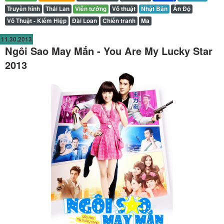
Truyền hình
Thái Lan
Viễn tưởng
Võ thuật
Nhật Bản
Ấn Độ
Võ Thuật - Kiếm Hiệp
Đài Loan
Chiến tranh
Ma
11.30.2013
Ngôi Sao May Mắn - You Are My Lucky Star
2013