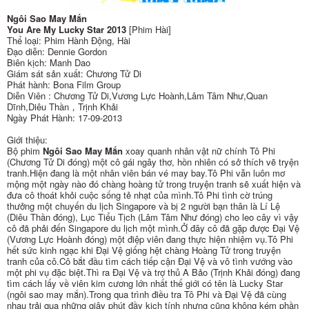
Ngôi Sao May Mắn
You Are My Lucky Star 2013
[Phim Hài]
Thể loại: Phim Hành Động, Hài
Đạo diễn: Dennie Gordon
Biên kịch: Manh Dao
Giám sát sản xuất: Chương Tử Di
Phát hành: Bona Film Group
Diễn Viên : Chương Tử Di,Vương Lực Hoành,Lâm Tâm Như,Quan
Dĩnh,Diêu Thần，Trịnh Khải
Ngày Phát Hành: 17-09-2013
Giới thiệu:
Bộ phim
Ngôi Sao May Mắn
xoay quanh nhân vật nữ chính Tô Phi
(Chương Tử Di đóng) một cô gái ngây thơ, hồn nhiên có sở thích vẽ tryện
tranh.Hiện đang là một nhân viên bán vé may bay.Tô Phi vẫn luôn mơ
mộng một ngày nào đó chàng hoàng tử trong truyện tranh sẽ xuất hiện và
đưa cô thoát khỏi cuộc sống tẻ nhạt của mình.Tô Phi tình cờ trúng
thưởng một chuyến du lịch Singapore và bị 2 người bạn thân là Lí Lệ
(Diêu Thần đóng), Lục Tiểu Tịch (Lâm Tâm Như đóng) cho leo cây vì vậy
cô đã phải đến Singapore du lịch một mình.Ở đây cô đã gặp được Đại Vệ
(Vương Lực Hoành đóng) một điệp viên đang thực hiện nhiệm vụ.Tô Phi
hết sức kinh ngạc khi Đại Vệ giống hệt chàng Hoàng Tử trong truyện
tranh của cô.Cô bắt đầu tìm cách tiếp cận Đại Vệ và vô tình vướng vào
một phi vụ đặc biệt.Thì ra Đại Vệ và trợ thủ A Bảo (Trịnh Khải đóng) đang
tìm cách lấy về viên kim cương lớn nhất thế giới có tên là Lucky Star
(ngôi sao may mắn).Trong qua trình điều tra Tô Phi và Đại Vệ đã cùng
nhau trải qua những giây phút đầy kịch tính nhưng cũng không kém phần