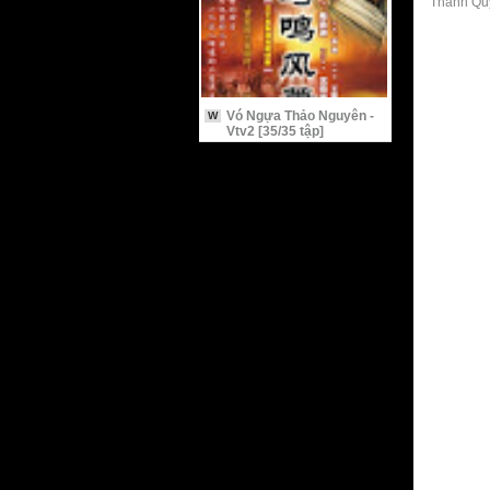
Thanh Quý
Vó Ngựa Thảo Nguyên -
W
Vtv2 [35/35 tập]