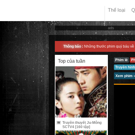
Thể loại
Q
ads
Thông báo :
Những thước phim quý báu về 
Phim lẻ
P
Top của tuần
Truyền hình
Xem phim
Truyền thuyết Ju-Mông
W
SCTV4 [160 tập]