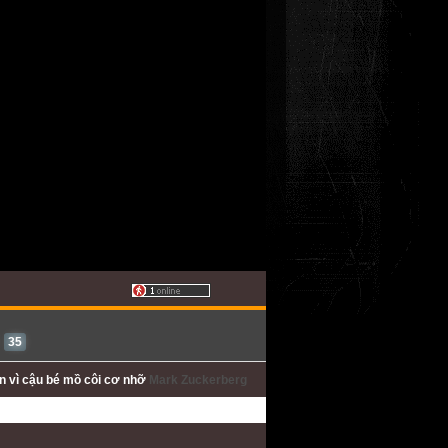
35
ấn
vì cậu bé mồ côi cơ nhỡ
Mark Zuckerberg