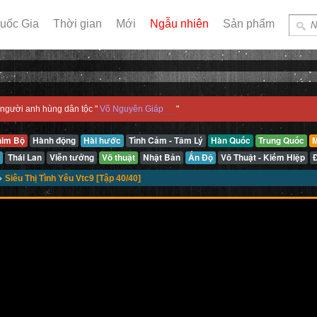
uốc Gia
Thời gian
Mới
Ngẫu nhiên
Sản phẩm
người anh hùng dân tộc "
Võ Nguyên Giáp
"
him Bộ
Hành động
Hài hước
Tình Cảm - Tâm Lý
Hàn Quốc
Trung Quốc
M
Thái Lan
Viễn tưởng
Võ thuật
Nhật Bản
Ấn Độ
Võ Thuật - Kiếm Hiệp
»
Siêu Thị Tình Yêu Vtc9 [Tập 40/40]