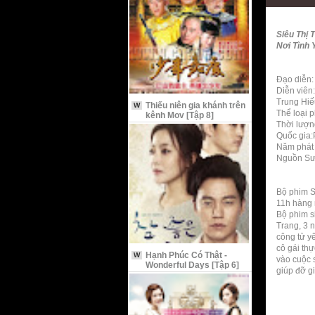
Siêu Thị 
Nơi Tình 
Đạo diễn:
Diễn viê
Trung Hiế
Thiếu niên gia khánh trên
W
Thể loại 
kênh Mov [Tập 8]
Thời lượn
Quốc gia:
Năm phát
Nguồn Sư
Bộ phim Si
11h hàng
Bộ phim si
Trang, 3 
công tử yê
cô gái th
Hạnh Phúc Có Thật -
W
vào cuộc s
Wonderful Days [Tập 6]
giúp đỡ g