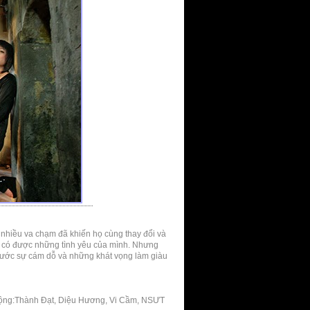
g nhiều va chạm đã khiến họ cùng thay đổi và
ã có được những tình yêu của mình. Nhưng
 trước sự cám dỗ và những khát vọng làm giàu
 chuộng:Thành Đạt, Diệu Hương, Vi Cầm, NSƯT