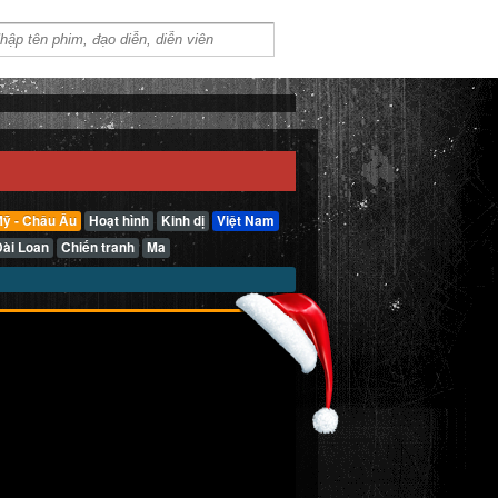
ỹ - Châu Âu
Hoạt hình
Kinh dị
Việt Nam
Đài Loan
Chiến tranh
Ma