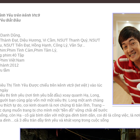
Tình Yêu trên kênh Vtc9
Yêu Bắt Đầu
 Danh Dũng,
n:Thành Đạt, Diệu Hương, Vi Cầm, NSƯT Thanh Quý, NSƯT
u, NSƯT Tiến Đạt, Hồng Hạnh, Công Lý, Văn Sự...
phim:Phim Tình Cảm,Phim Tâm Lý,
g phim:40 Tập
Phim Việt Nam
 hành:2012
u tầm
êu Thị Tình Yêu Được chiếu trên kênh vtc9 (let việt ) vào lúc
 ngày
êu thị tình yêu (nơi tình yêu bắt đầu) xoay quanh Hạ, Long,
người bạn cùng góp vốn mở một siêu thị. Long một anh chàng
u thích tự do, coi kinh doanh là nơi chứng tỏ bản lĩnh, Trang –
ực dụng muốn trang bị cho mình một “tiền đồ” vững chãi để bước
ống, còn Hạ - cô gái bình dân với một gia đình bình dân, coi đó là công việc, là n
ia đình…cả 3 đều tràn đầy tình yêu và khát vọng trong cuộc sống