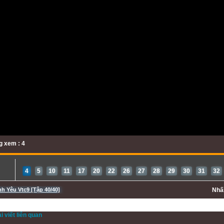
 xem : 4
4
5
10
11
17
20
22
26
27
28
29
30
31
32
nh Yêu Vtc9 [Tập 40/40]
Nh
 viết liên quan