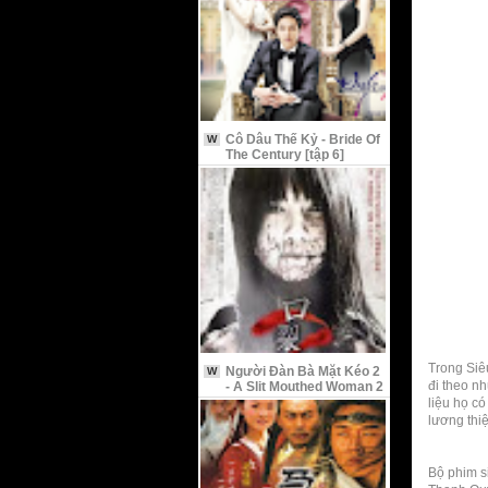
Cô Dâu Thế Kỷ - Bride Of
W
The Century [tập 6]
Trong Siê
Người Đàn Bà Mặt Kéo 2
W
đi theo n
- A Slit Mouthed Woman 2
liệu họ c
lương thi
Bộ phim s