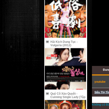
Hài Kịch Dung Tục -
W
Vulgaria (2012)
Đang
youtube
Siêu Thị Tì
Quý Cô Xảo Quyệt -
W
Cunning Single Lady [Tập
9 Vietsub]
Không có Bài