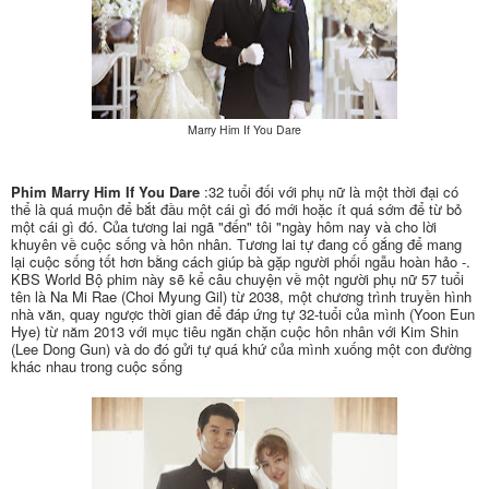
Marry Him If You Dare
Phim Marry Him If You Dare
:32 tuổi đối với phụ nữ là một thời đại có
thể là quá muộn để bắt đầu một cái gì đó mới hoặc ít quá sớm để từ bỏ
một cái gì đó. Của tương lai ngã "đến" tôi "ngày hôm nay và cho lời
khuyên về cuộc sống và hôn nhân. Tương lai tự đang cố gắng để mang
lại cuộc sống tốt hơn bằng cách giúp bà gặp người phối ngẫu hoàn hảo -.
KBS World Bộ phim này sẽ kể câu chuyện về một người phụ nữ 57 tuổi
tên là Na Mi Rae (Choi Myung Gil) từ 2038, một chương trình truyền hình
nhà văn, quay ngược thời gian để đáp ứng tự 32-tuổi của mình (Yoon Eun
Hye) từ năm 2013 với mục tiêu ngăn chặn cuộc hôn nhân với Kim Shin
(Lee Dong Gun) và do đó gửi tự quá khứ của mình xuống một con đường
khác nhau trong cuộc sống