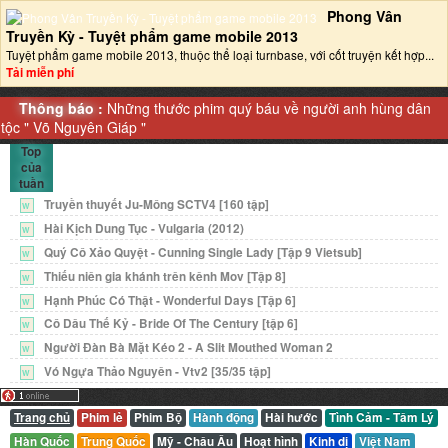
Phong Vân
Truyền Kỳ - Tuyệt phẩm game mobile 2013‎
Tuyệt phẩm game mobile 2013, thuộc thể loại turnbase, với cốt truyện kết hợp...
Tải miễn phí
Thông báo :
Những thước phim quý báu về người anh hùng dân
tộc "
Võ Nguyên Giáp
"
Top
của
tuần
Truyền thuyết Ju-Mông SCTV4 [160 tập]
W
Hài Kịch Dung Tục - Vulgaria (2012)
W
Quý Cô Xảo Quyệt - Cunning Single Lady [Tập 9 Vietsub]
W
Thiếu niên gia khánh trên kênh Mov [Tập 8]
W
Hạnh Phúc Có Thật - Wonderful Days [Tập 6]
W
Cô Dâu Thế Kỷ - Bride Of The Century [tập 6]
W
Người Đàn Bà Mặt Kéo 2 - A Slit Mouthed Woman 2
W
Vó Ngựa Thảo Nguyên - Vtv2 [35/35 tập]
W
Trang chủ
Phim lẻ
Phim Bộ
Hành động
Hài hước
Tình Cảm - Tâm Lý
Hàn Quốc
Trung Quốc
Mỹ - Châu Âu
Hoạt hình
Kinh dị
Việt Nam