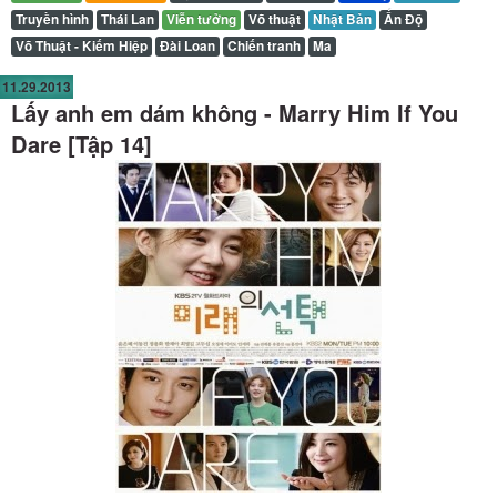
Truyền hình
Thái Lan
Viễn tưởng
Võ thuật
Nhật Bản
Ấn Độ
Võ Thuật - Kiếm Hiệp
Đài Loan
Chiến tranh
Ma
11.29.2013
Lấy anh em dám không - Marry Him If You
Dare [Tập 14]