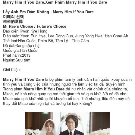
Marry Him If You Dare,Xem Phim Marry Him If You Dare
Lấy Anh Em Dám Không - Marry Him If You Dare
미래의 선택
未來的選擇
Mi Rae’s Choice / Future’s Choice
Đạo diễn:Kwon Kye Hong
Diễn viên:Yoon Eun Hye, Lee Dong Gun, Jung Yong Hwa, Han Chae Ah
Thể loại:Hàn Quốc, Phim Bộ, Tâm Lý - Tình Cảm
Độ dài:Đang cập nhật
Quốc gia:Hàn Quốc
Phát hành:2013
Nguồn:Sưu tầm
Giới thiệu:
Marry Him If You Dare
là bộ phim tâm lý tình cảm hàn quốc xoay quanh
tình yêu và công việc của những người trẻ làm việc tại đài truyền hình.
Trong phim
Marry Him If You Dare
thì nữ nhân vật chính của chúng ta,
Mirae, có khả năng quay ngược thời gian trở về quá khứ. Và cô đã cho
Mirae của quá khứ những lời khuyên bổ ích. Thế nhưng, liệu điều này có
thay đổi Mirae của hiện tại và tương lai hay không?