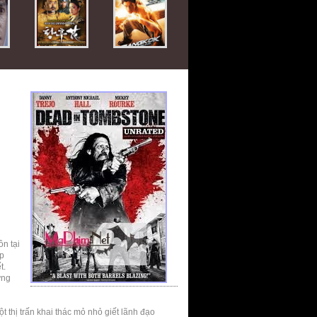
ồn tại
ớp
t.
ững
thị trấn khai thác mỏ nhỏ giết lãnh đạo