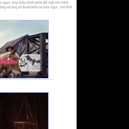
ịa ngục, ông thấy mình phải đối mặt với mình
ng và ông sẽ thoát khỏi sa hỏa ngục. Với thời