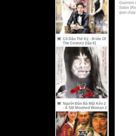
Guerrero r
Satan (Ro
gian chạy 
Cô Dâu Thế Kỷ - Bride Of
W
The Century [tập 6]
Người Đàn Bà Mặt Kéo 2
W
- A Slit Mouthed Woman 2