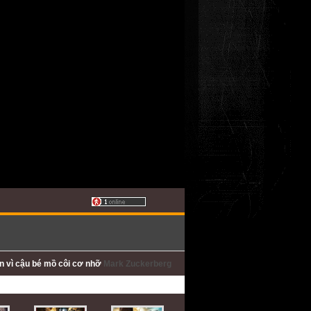
ấn
vì cậu bé mồ côi cơ nhỡ
Mark Zuckerberg