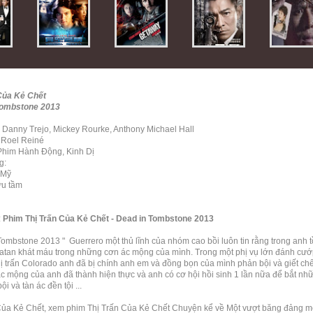
Của Kẻ Chết
Tombstone 2013
: Danny Trejo, Mickey Rourke, Anthony Michael Hall
 Roel Reiné
 Phim Hành Động, Kinh Dị
g:
 Mỹ
ưu tầm
:
Phim Thị Trấn Của Kẻ Chết - Dead in Tombstone 2013
Tombstone 2013 " Guerrero một thủ lĩnh của nhóm cao bồi luôn tin rằng trong anh t
atan khát máu trong những cơn ác mộng của mình. Trong một phị vụ lớn đánh cư
hị trấn Colorado anh đã bị chính anh em và đồng bọn của mình phản bội và giết chế
c mộng của anh đã thành hiện thực và anh có cơ hội hồi sinh 1 lần nữa để bắt nh
ội và tàn ác đền tội ...
Của Kẻ Chết, xem phim Thị Trấn Của Kẻ Chết Chuyện kể về Một vượt băng đảng một 