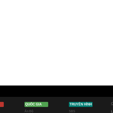
C
QUỐC GIA
TRUYỀN HÌNH
Ấn Độ
SBS
L