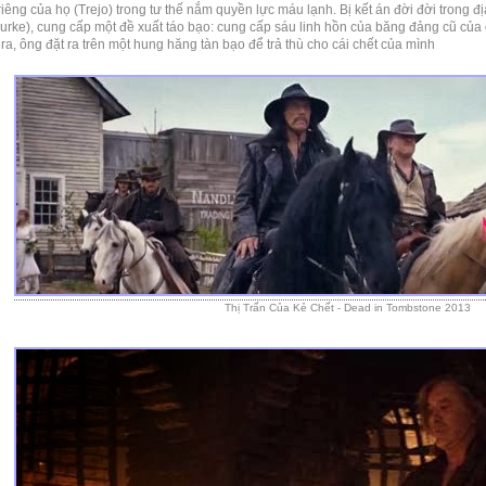
iêng của họ (Trejo) trong tư thế nắm quyền lực máu lạnh. Bị kết án đời đời trong đ
urke), cung cấp một đề xuất táo bạo: cung cấp sáu linh hồn của băng đảng cũ của ô
ra, ông đặt ra trên một hung hăng tàn bạo để trả thù cho cái chết của mình
Thị Trấn Của Kẻ Chết - Dead in Tombstone 2013