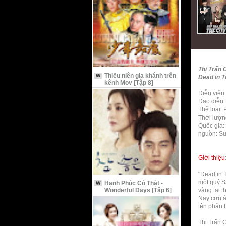
Thị Trấn 
Thiếu niên gia khánh trên
W
Dead in 
kênh Mov [Tập 8]
Diễn viên
Đạo diễn:
Thể loại:
Thời lượn
Quốc gia:
nguồn: S
Giới thiệu
"Dead in 
một quỷ S
Hạnh Phúc Có Thật -
W
Wonderful Days [Tập 6]
vàng tại t
Nay cơn á
tên phản b
Thị Trấn 