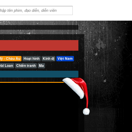
ỹ - Châu Âu
Hoạt hình
Kinh dị
Việt Nam
Đài Loan
Chiến tranh
Ma