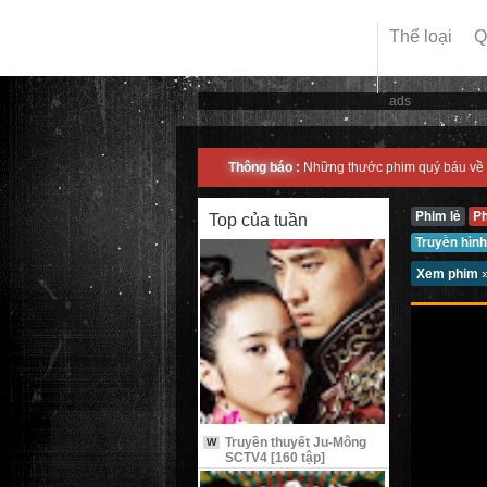
Thể loại
Q
ads
Thông báo :
Những thước phim quý báu về 
Phim lẻ
P
Top của tuần
Truyền hình
Xem phim
Truyền thuyết Ju-Mông
W
SCTV4 [160 tập]