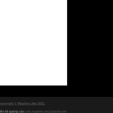
opyright © Maphim.Net 2011.
iên hệ quảng cáo:
ads.maphim.net@gmail.com