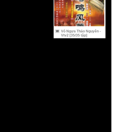
Vó Ngựa Thảo Nguyên -
W
Vtv2 [35/35 tập]