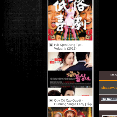
Hài Kịch Dung Tục -
W
Vulgaria (2012)
Đang
picasawe
Thị Trấn C
Quý Cô Xảo Quyệt -
W
Cunning Single Lady [Tập
9 Vietsub]