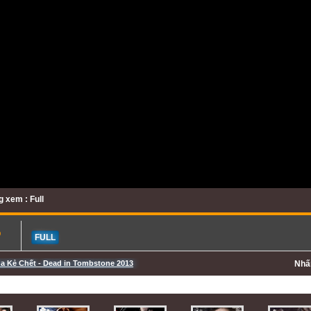
 xem : Full
b
FULL
ủa Kẻ Chết - Dead in Tombstone 2013
Nh