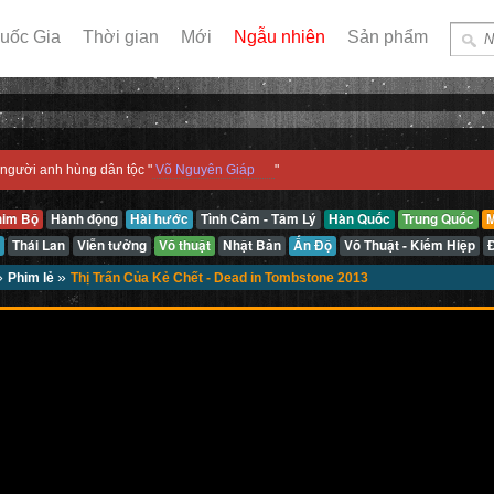
uốc Gia
Thời gian
Mới
Ngẫu nhiên
Sản phẩm
người anh hùng dân tộc "
Võ Nguyên Giáp
"
him Bộ
Hành động
Hài hước
Tình Cảm - Tâm Lý
Hàn Quốc
Trung Quốc
M
Thái Lan
Viễn tưởng
Võ thuật
Nhật Bản
Ấn Độ
Võ Thuật - Kiếm Hiệp
»
»
Phim lẻ
Thị Trấn Của Kẻ Chết - Dead in Tombstone 2013