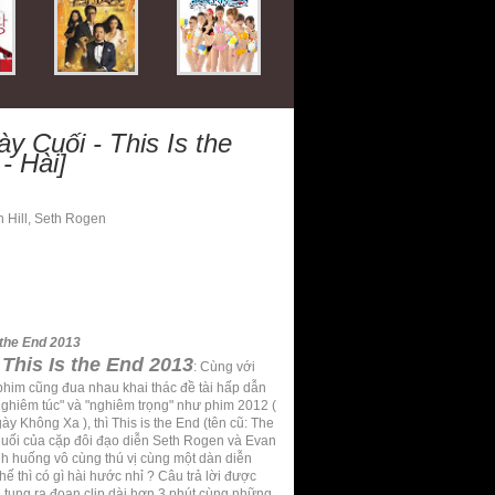
 Cuối - This Is the
- Hài]
 Hill, Seth Rogen
 the End 2013
This Is the End 2013
: Cùng với
 phim cũng đua nhau khai thác đề tài hấp dẫn
nghiêm túc" và "nghiêm trọng" như phim 2012 (
y Không Xa ), thì This is the End (tên cũ: The
Cuối của cặp đôi đạo diễn Seth Rogen và Evan
ính huống vô cùng thú vị cùng một dàn diễn
hế thì có gì hài hước nhỉ ? Câu trả lời được
 tung ra đoạn clip dài hơn 3 phút cùng những