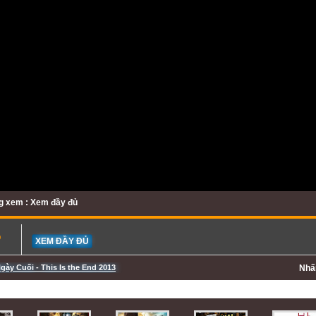
g xem : Xem đầy đủ
b
XEM ĐẦY ĐỦ
gày Cuối - This Is the End 2013
Nh