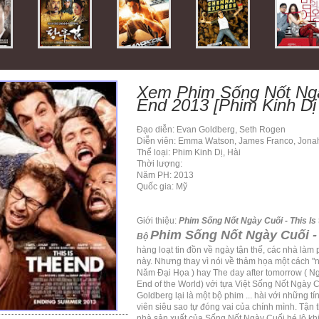
Xem Phim Sống Nốt Ngày
End 2013 [Phim Kinh Dị 
Đạo diễn: Evan Goldberg, Seth Rogen
Diễn viên: Emma Watson, James Franco, Jonah
Thể loại: Phim Kinh Dị, Hài
Thời lượng:
Năm PH: 2013
Quốc gia: Mỹ
Giới thiệu:
Phim Sống Nốt Ngày Cuối - This Is
Phim Sống Nốt Ngày Cuối - 
Bộ
hàng loạt tin đồn về ngày tận thế, các nhà làm
này. Nhưng thay vì nói về thảm họa một cách "
Năm Đại Họa ) hay The day after tomorrow ( Ngà
End of the World) với tựa Việt Sống Nốt Ngày 
Goldberg lại là một bộ phim ... hài với những t
viên siêu sao tự đóng vai của chính mình. Tận t
nhà sản xuất của Sống Nốt Ngày Cuối hé lộ khi