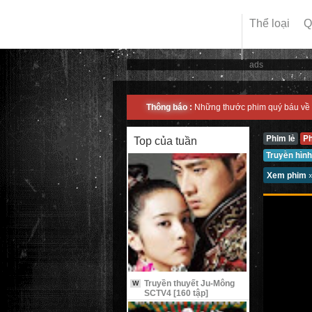
Thể loại
Q
ads
Thông báo :
Những thước phim quý báu về 
Phim lẻ
P
Top của tuần
Truyền hình
Xem phim
Truyền thuyết Ju-Mông
W
SCTV4 [160 tập]