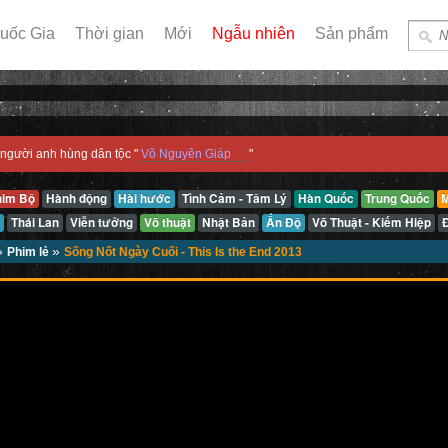
uốc Gia
Thời gian
Mới
Ngẫu nhiên
Sản phẩm
người anh hùng dân tộc "
Võ Nguyên Giáp
"
him Bộ
Hành động
Hài hước
Tình Cảm - Tâm Lý
Hàn Quốc
Trung Quốc
M
Thái Lan
Viễn tưởng
Võ thuật
Nhật Bản
Ấn Độ
Võ Thuật - Kiếm Hiệp
»
»
Phim lẻ
Sống Nốt Ngày Cuối - This Is the End 2013