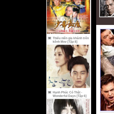
Thiếu niên gia khánh trên
W
kênh Mov [Tập 8]
Hạnh Phúc Có Thật -
W
Wonderful Days [Tập 6]