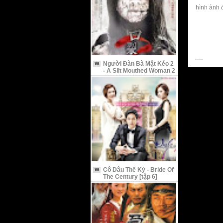
hình ảnh 
Người Đàn Bà Mặt Kéo 2
W
- A Slit Mouthed Woman 2
Cô Dâu Thế Kỷ - Bride Of
W
The Century [tập 6]