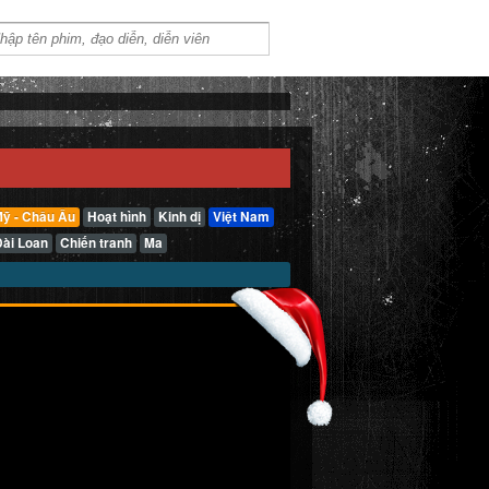
ỹ - Châu Âu
Hoạt hình
Kinh dị
Việt Nam
Đài Loan
Chiến tranh
Ma