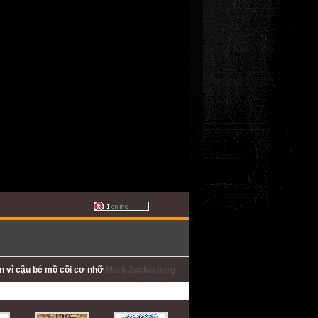
ấn
vì cậu bé mồ côi cơ nhỡ
Mark Zuckerberg