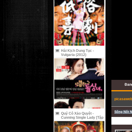
Hài Kịch Dung Tục -
W
Vulgaria (2012)
Đan
picasawe
Sống Nốt N
Quý Cô Xảo Quyệt -
W
Cunning Single Lady [Tập
9 Vietsub]