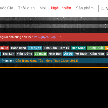
uốc Gia
Thời gian
Mới
Ngẫu nhiên
Sản phẩm
người anh hùng dân tộc "
Võ Nguyên Giáp
"
him Bộ
Hành động
Hài hước
Tình Cảm - Tâm Lý
Hàn Quốc
Trung Quốc
M
Thái Lan
Viễn tưởng
Võ thuật
Nhật Bản
Ấn Độ
Võ Thuật - Kiếm Hiệp
»
»
Phim lẻ
Gần Trong Gang Tấc - More Than Close (2013)