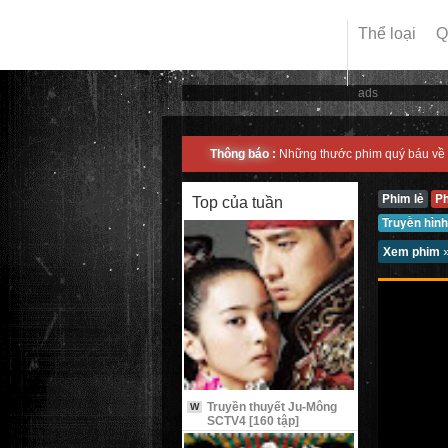
Thể loại
Q
ads
Thông báo :
Những thước phim quý báu về 
Phim lẻ
P
Top của tuần
Truyền hình
Xem phim
Truyền thuyết Ju-Mông
W
SCTV4 [160 tập]