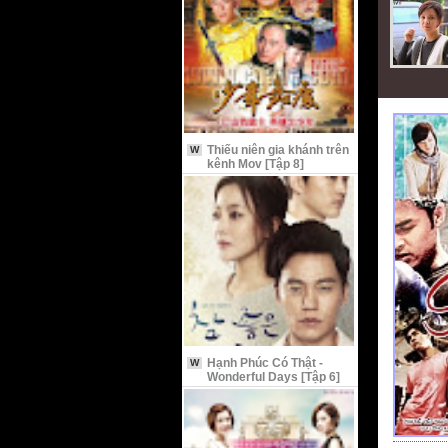
Thiếu niên gia khánh trên
W
kênh Mov [Tập 8]
Hạnh Phúc Có Thật -
W
Wonderful Days [Tập 6]