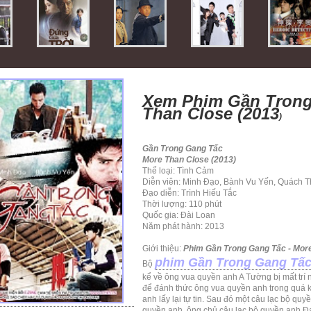
Xem Phim Gần Trong
Than Close (2013
)
Gần Trong Gang Tấc
More Than Close (2013)
Thể loại: Tình Cảm
Diễn viên: Minh Đạo, Bành Vu Yến, Quách T
Đạo diễn: Trình Hiếu Tắc
Thời lượng: 110 phút
Quốc gia: Đài Loan
Năm phát hành: 2013
Giới thiệu:
Phim Gần Trong Gang Tấc - More
phim Gần Trong Gang Tấ
Bộ
kể về ông vua quyền anh A Tường bị mất trí 
để đánh thức ông vua quyền anh trong quá 
anh lấy lại tự tin. Sau đó một câu lạc bộ qu
quyền anh, ông chủ câu lạc bộ quyền anh Đạ