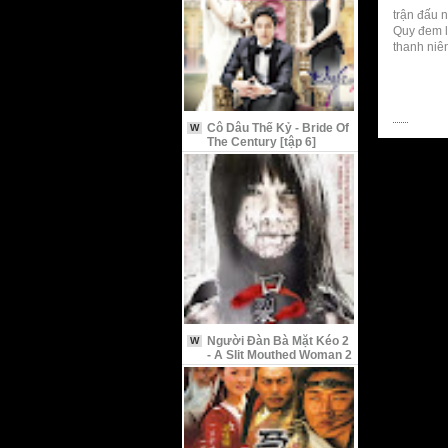
trận đấu n
Quy đem l
thanh niên
Cô Dâu Thế Kỷ - Bride Of
W
The Century [tập 6]
Người Đàn Bà Mặt Kéo 2
W
- A Slit Mouthed Woman 2