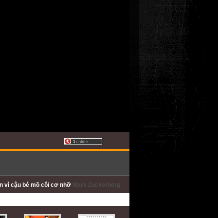
ấn
vì cậu bé mồ côi cơ nhỡ
Mark Zuckerberg