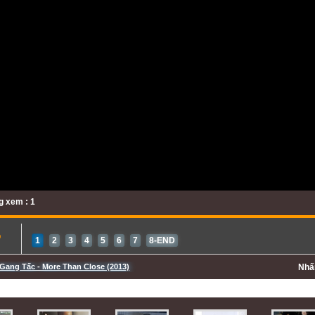
 xem : 1
b
1
2
3
4
5
6
7
8-END
Gang Tấc - More Than Close (2013)
Nh