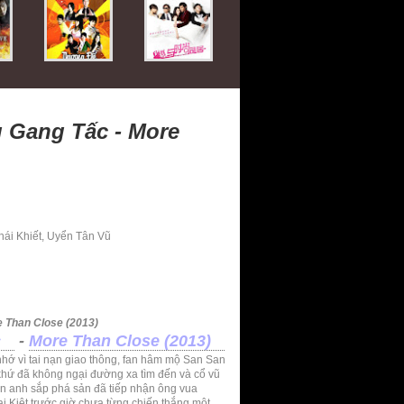
 Gang Tấc - More
hái Khiết, Uyển Tân Vũ
 Than Close (2013)
c
-
More Than Close (2013)
nhớ vì tai nạn giao thông, fan hâm mộ San San
khứ đã không ngại đường xa tìm đến và cổ vũ
yền anh sắp phá sản đã tiếp nhận ông vua
i Kiệt trước giờ chưa từng chiến thắng một