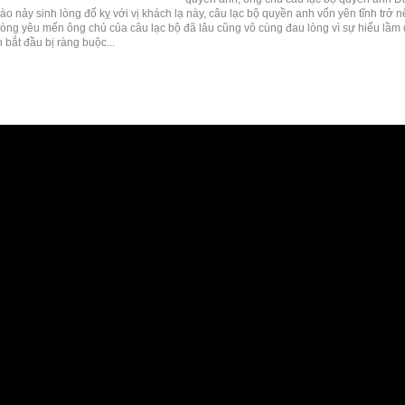
ào nảy sinh lòng đố kỵ với vị khách lạ này, câu lạc bộ quyền anh vốn yên tĩnh trở 
òng yêu mến ông chủ của câu lạc bộ đã lâu cũng vô cùng đau lòng vì sự hiểu lầm c
 bắt đầu bị ràng buộc...