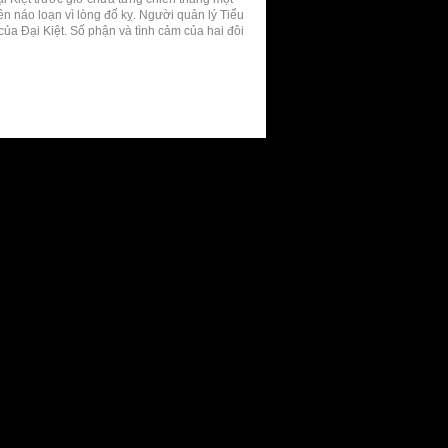
nên náo loạn vì lòng đố kỵ. Người quản lý Tiểu
ủa Đại Kiệt. Số phận và tình cảm của hai đôi