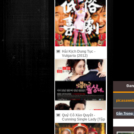
Hài Kịch Dung Tục -
W
Vulgaria (2012)
Đang
picasawe
Gần Trong 
Quý Cô Xảo Quyệt -
W
Cunning Single Lady [Tập
9 Vietsub]