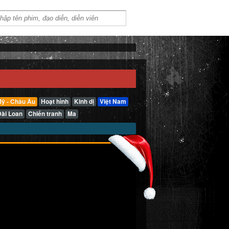
ỹ - Châu Âu
Hoạt hình
Kinh dị
Việt Nam
Đài Loan
Chiến tranh
Ma