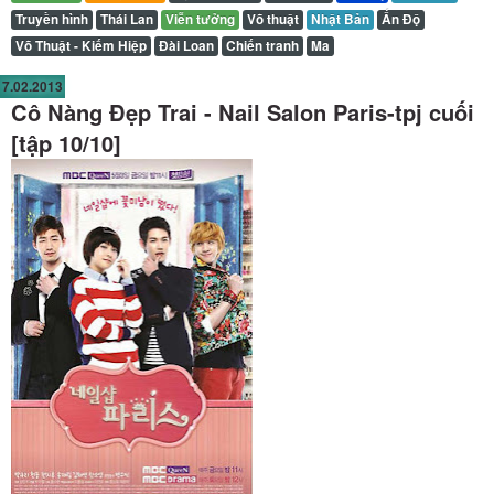
Truyền hình
Thái Lan
Viễn tưởng
Võ thuật
Nhật Bản
Ấn Độ
Võ Thuật - Kiếm Hiệp
Đài Loan
Chiến tranh
Ma
7.02.2013
Cô Nàng Đẹp Trai - Nail Salon Paris-tpj cuối
[tập 10/10]