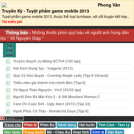
Phong Vân
Truyền Kỳ - Tuyệt phẩm game mobile 2013‎
Tuyệt phẩm game mobile 2013, thuộc thể loại turnbase, với cốt truyện kết hợp...
Tải miễn phí
Thông báo :
Những thước phim quý báu về người anh hùng dân
tộc "
Võ Nguyên Giáp
"
Top
của
tuần
Truyền thuyết Ju-Mông SCTV4 [160 tập]
W
Hài Kịch Dung Tục - Vulgaria (2012)
W
Quý Cô Xảo Quyệt - Cunning Single Lady [Tập 9 Vietsub]
W
Thiếu niên gia khánh trên kênh Mov [Tập 8]
W
Vó Ngựa Thảo Nguyên - Vtv2 [35/35 tập]
W
Người Đàn Bà Mặt Kéo 2 - A Slit Mouthed Woman 2
W
Cám Ơn Cuộc Đời - Ugly Alert (2013) [Tập 33]
W
Hạnh Phúc Có Thật - Wonderful Days [Tập 6]
W
Trang chủ
Phim lẻ
Phim Bộ
Hành động
Hài hước
Tình Cảm - Tâm Lý
Hàn Quốc
Trung Quốc
Mỹ - Châu Âu
Hoạt hình
Kinh dị
Việt Nam