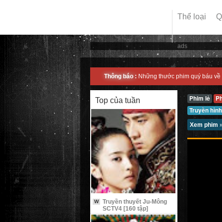
Thể loại
Q
ads
Thông báo :
Những thước phim quý báu về 
Phim lẻ
P
Top của tuần
Truyền hình
Xem phim
Truyền thuyết Ju-Mông
W
SCTV4 [160 tập]