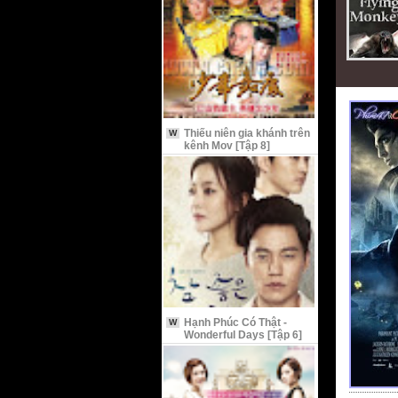
Thiếu niên gia khánh trên
W
kênh Mov [Tập 8]
Hạnh Phúc Có Thật -
W
Wonderful Days [Tập 6]