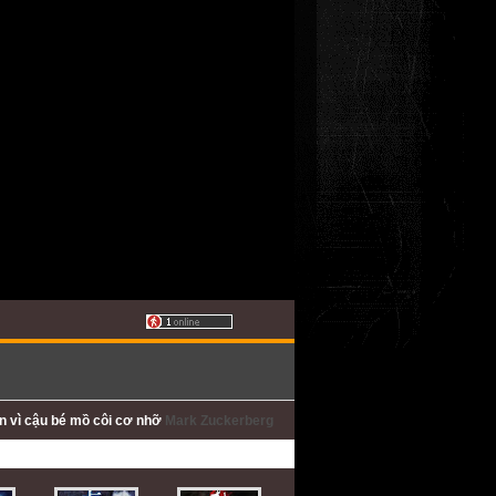
ấn
vì cậu bé mồ côi cơ nhỡ
Mark Zuckerberg