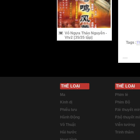
Vó Ngựa Thảo Nguyên -
W
Vtv2 [35/35 tập]
Tags :
T
THỂ LOẠI
THỂ LOẠI
Ma
Phim lẻ
Kinh dị
Phim Bộ
Phiêu lưu
P.lẻ thuyết mi
Hành Động
P.bộ thuyết m
Võ Thuật
Viễn tưởng
Hài hước
Trinh thám
Hoạt hình