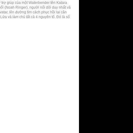
sự trợ giúp của một Waterbender tên Katara
uổi (Noah Ringer), người nối dõi duy nhất và
tar, lên đường tìm cách phục hồi lại cân
ửa và làm chủ tất cả 4 nguyên tố. Đó là số