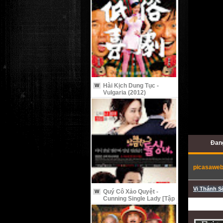
Hài Kịch Dung Tục -
W
Vulgaria (2012)
Đang
picasawe
Vị Thánh S
Quý Cô Xảo Quyệt -
W
Cunning Single Lady [Tập
9 Vietsub]