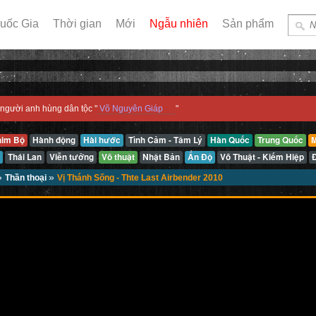
uốc Gia
Thời gian
Mới
Ngẫu nhiên
Sản phẩm
người anh hùng dân tộc "
Võ Nguyên Giáp
"
him Bộ
Hành động
Hài hước
Tình Cảm - Tâm Lý
Hàn Quốc
Trung Quốc
M
Thái Lan
Viễn tưởng
Võ thuật
Nhật Bản
Ấn Độ
Võ Thuật - Kiếm Hiệp
»
»
Thần thoại
Vị Thánh Sống - Thte Last Airbender 2010