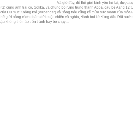
Và giờ đây, để thế giới bình yên trở lại, được 
ltz) cùng anh trai cô, Sokka, và chúng bò rừng trung thành Appa, cậu bé Aang 12 t
 của Du mục Không khí (Airbender) và đồng thời cũng kế thừa sức mạnh của một Ava
thế giới bằng cách chấm dứt cuộc chiến vô nghĩa, đánh bại kẻ đứng đầu Đất nước L
ậu không thể nào trốn tránh hay bỏ chạy…