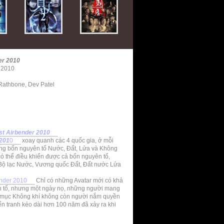
er 2010
r 2010
 Rathbone, Dev Patel
st Airbender 2010
 201
0
xoay quanh các 4 quốc gia, ở mỗi
ong bốn nguyên tố Nước, Đất, Lửa và Không
 có thể điều khiển được cả bốn nguyên tố,
 Bộ lạc Nước, Vương quốc Đất, Đất nước Lửa
ender 2010
Chỉ có những Avatar mới có khả
n tố, nhưng một ngày nọ, những người mang
Du mục Không khí không còn người nắm quyền
ến tranh kéo dài hơn 100 năm đã xảy ra khi