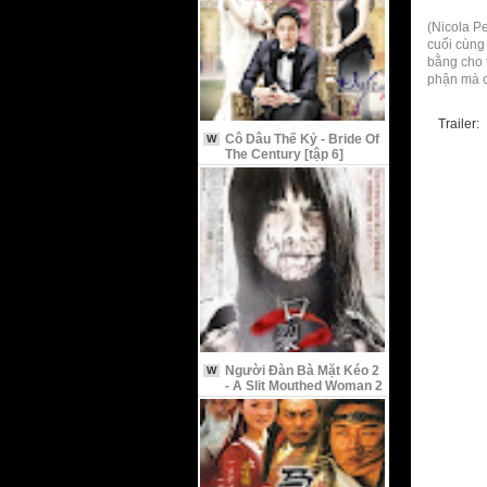
(Nicola Pe
cuối cùng
bằng cho 
phận mà c
Trailer:
Cô Dâu Thế Kỷ - Bride Of
W
The Century [tập 6]
Người Đàn Bà Mặt Kéo 2
W
- A Slit Mouthed Woman 2