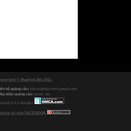
opyright © Maphim.Net 2011.
iên hệ quảng cáo:
ads.maphim.net@gmail.com
iếp nhận quảng cáo:
meoit_ute
ersion 5.0.1
Google+
húng tôi trên FACEBOOK