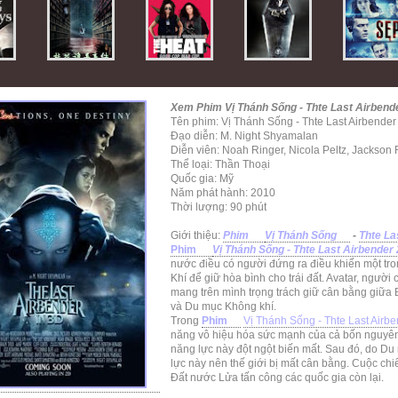
Xem Phim Vị Thánh Sống - Thte Last Airbend
Tên phim: Vị Thánh Sống - Thte Last Airbende
Đạo diễn: M. Night Shyamalan
Diễn viên: Noah Ringer, Nicola Peltz, Jackson
Thể loại: Thần Thoại
Quốc gia: Mỹ
Năm phát hành: 2010
Thời lượng: 90 phút
Giới thiệu:
Phim
Vị Thánh Sống
-
Thte La
Phim
Vị Thánh Sống - Thte Last Airbender
nước điều có người đứng ra điều khiển một tr
Khí để giữ hòa bình cho trái đất. Avatar, người
mang trên mình trọng trách giữ cân bằng giữa
và Du mục Không khí.
Trong
Phim
Vị Thánh Sống - Thte Last Airb
năng vô hiệu hóa sức mạnh của cả bốn nguyê
năng lực này đột ngột biến mất. Sau đó, do 
lực này nên thế giới bị mất cân bằng. Cuộc chi
Đất nước Lửa tấn công các quốc gia còn lại.