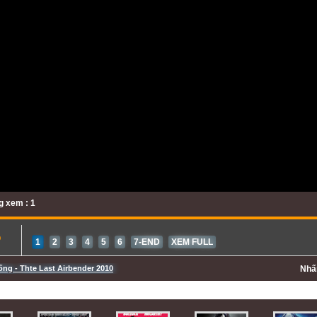
 xem : 1
b
1
2
3
4
5
6
7-END
XEM FULL
ống - Thte Last Airbender 2010
Nh