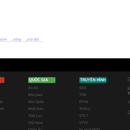
hánh
,
sống
,
trái đất
C
QUỐC GIA
TRUYỀN HÌNH
Ấn Độ
SBS
L
T
Đài Loan
TVB
nh
Hàn Quốc
FFVN
V
inh
Nhật Bản
THVL1
C
Thái Lan
VTC7
Việt Nam
VTV3
Châu Âu
Hcatv4 MOV