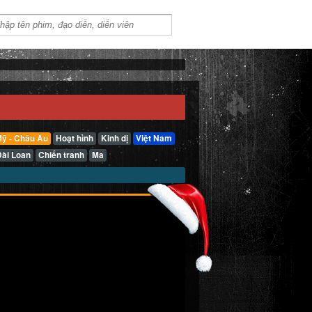
ỹ - Châu Âu
Hoạt hình
Kinh dị
Việt Nam
Đài Loan
Chiến tranh
Ma