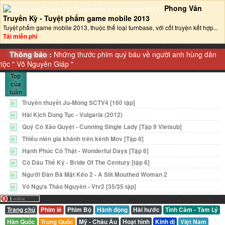
Phong Vân
Truyền Kỳ - Tuyệt phẩm game mobile 2013‎
Tuyệt phẩm game mobile 2013, thuộc thể loại turnbase, với cốt truyện kết hợp...
Tải miễn phí
Thông báo :
Những thước phim quý báu về người anh hùng dân
tộc "
Võ Nguyên Giáp
"
Top
của
tuần
Truyền thuyết Ju-Mông SCTV4 [160 tập]
W
Hài Kịch Dung Tục - Vulgaria (2012)
W
Quý Cô Xảo Quyệt - Cunning Single Lady [Tập 9 Vietsub]
W
Thiếu niên gia khánh trên kênh Mov [Tập 8]
W
Hạnh Phúc Có Thật - Wonderful Days [Tập 6]
W
Cô Dâu Thế Kỷ - Bride Of The Century [tập 6]
W
Người Đàn Bà Mặt Kéo 2 - A Slit Mouthed Woman 2
W
Vó Ngựa Thảo Nguyên - Vtv2 [35/35 tập]
W
Trang chủ
Phim lẻ
Phim Bộ
Hành động
Hài hước
Tình Cảm - Tâm Lý
Hàn Quốc
Trung Quốc
Mỹ - Châu Âu
Hoạt hình
Kinh dị
Việt Nam