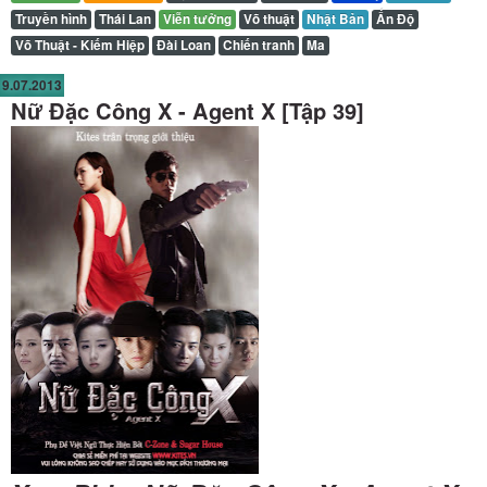
Truyền hình
Thái Lan
Viễn tưởng
Võ thuật
Nhật Bản
Ấn Độ
Võ Thuật - Kiếm Hiệp
Đài Loan
Chiến tranh
Ma
9.07.2013
Nữ Đặc Công X - Agent X [Tập 39]