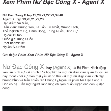
Xem Phim Nữ Đặc Công X - Agent X
Nữ Đặc Công X tập 19,20,21,22,23,39,40
Agent X
tập 19,20,21,22,23
Đạo diễn: Vu Mẫn,
Diễn viên: Đường Yên, La Tấn, Lữ Nhất, Vương Địch,
Thể loại:Phim Bộ, Hành Động, Trung Quốc, Hình Sự
Độ dài:42 tập
Quốc gia:Trung Quốc
Phát hành:2012
Nguồn:Sưu tầm
Giới thiệu:
Phim Xem Phim Nữ Đặc Công X - Agent X
Nữ Đặc Công X
(Agent X)
hay
Là Bộ Phim Hành động
xen lẫn hình sự vai chính của bộ phim là một nữ diễn viên quen thuộc lần
này thoát khỏi sự mền mại yếu ớt cô thủ vai một nữ điệp viên xinh đẹp
bướng bỉnh và hiếu chiến tên Chung Ly,Ngoài ra phim Nữ Đặc Công X
Còn có hạ Tuấn một người lạnh lùng chuyên huấn luyện các đơn vị đặc
công.