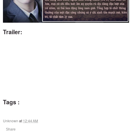
Trailer:
Tags :
Unknown
at
12:44 AM
Share