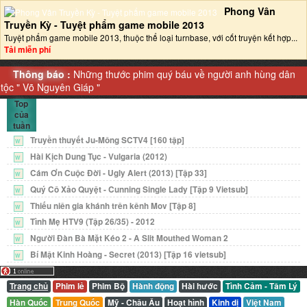
Phong Vân
Truyền Kỳ - Tuyệt phẩm game mobile 2013‎
Tuyệt phẩm game mobile 2013, thuộc thể loại turnbase, với cốt truyện kết hợp...
Tải miễn phí
Thông báo :
Những thước phim quý báu về người anh hùng dân
tộc "
Võ Nguyên Giáp
"
Top
của
tuần
Truyền thuyết Ju-Mông SCTV4 [160 tập]
W
Hài Kịch Dung Tục - Vulgaria (2012)
W
Cám Ơn Cuộc Đời - Ugly Alert (2013) [Tập 33]
W
Quý Cô Xảo Quyệt - Cunning Single Lady [Tập 9 Vietsub]
W
Thiếu niên gia khánh trên kênh Mov [Tập 8]
W
Tình Mẹ HTV9 (Tập 26/35) - 2012
W
Người Đàn Bà Mặt Kéo 2 - A Slit Mouthed Woman 2
W
Bí Mật Kinh Hoàng - Secret (2013) [Tập 16 vietsub]
W
Trang chủ
Phim lẻ
Phim Bộ
Hành động
Hài hước
Tình Cảm - Tâm Lý
Hàn Quốc
Trung Quốc
Mỹ - Châu Âu
Hoạt hình
Kinh dị
Việt Nam