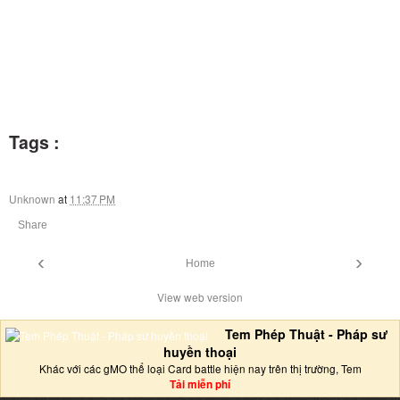
Tags :
Unknown
at
11:37 PM
Share
‹
›
Home
View web version
Tem Phép Thuật - Pháp sư
huyền thoại
Khác với các gMO thể loại Card battle hiện nay trên thị trường, Tem
Tải miễn phí