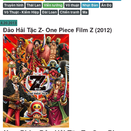
Truyền hình
Thái Lan
Viễn tưởng
Võ thuật
Nhật Bản
Ấn Độ
Võ Thuật - Kiếm Hiệp
Đài Loan
Chiến tranh
Ma
4.20.2013
Đảo Hải Tặc Z- One Piece Film Z (2012)