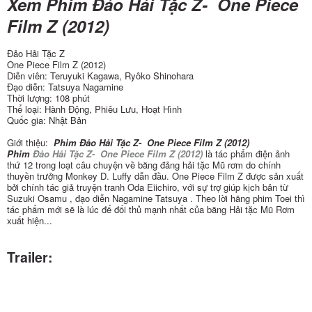
Xem Phim Đảo Hải Tặc Z- One Piece
Film Z (2012)
Đảo Hải Tặc Z
One Piece Film Z (2012)
Diễn viên: Teruyuki Kagawa, Ryôko Shinohara
Đạo diễn: Tatsuya Nagamine
Thời lượng: 108 phút
Thể loại: Hành Động, Phiêu Lưu, Hoạt Hình
Quốc gia: Nhật Bản
Giới thiệu:
Phim Đảo Hải Tặc Z- One Piece Film Z (2012)
Phim
Đảo Hải Tặc Z- One Piece Film Z (2012)
là tác phẩm điện ảnh
thứ 12 trong loạt câu chuyện về băng đảng hải tặc Mũ rơm do chính
thuyền trưởng Monkey D. Luffy dẫn đầu. One Piece Film Z được sản xuất
bởi chính tác giả truyện tranh Oda Eiichiro, với sự trợ giúp kịch bản từ
Suzuki Osamu , đạo diễn Nagamine Tatsuya . Theo lời hãng phim Toei thì
tác phẩm mới sẽ là lúc để đối thủ mạnh nhất của băng Hải tặc Mũ Rơm
xuất hiện...
Trailer: