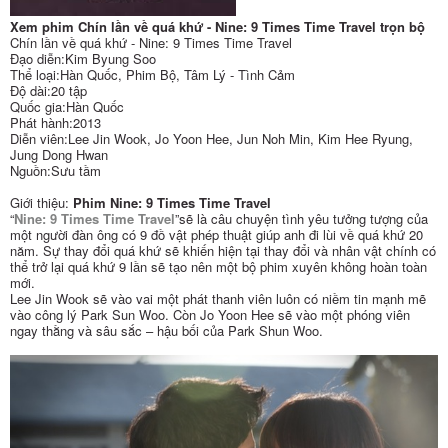
Xem phim Chín lần về quá khứ - Nine: 9 Times Time Travel trọn bộ
Chín lần về quá khứ - Nine: 9 Times Time Travel
Đạo diễn:Kim Byung Soo
Thể loại:Hàn Quốc, Phim Bộ, Tâm Lý - Tình Cảm
Độ dài:20 tập
Quốc gia:Hàn Quốc
Phát hành:2013
Diễn viên:Lee Jin Wook, Jo Yoon Hee, Jun Noh Min, Kim Hee Ryung,
Jung Dong Hwan
Nguồn:Sưu tầm
Giới thiệu:
Phim Nine: 9 Times Time Travel
“
Nine: 9 Times Time Travel
”sẽ là câu chuyện tình yêu tưởng tượng của
một người đàn ông có 9 đồ vật phép thuật giúp anh đi lùi về quá khứ 20
năm. Sự thay đổi quá khứ sẽ khiến hiện tại thay đổi và nhân vật chính có
thể trở lại quá khứ 9 lần sẽ tạo nên một bộ phim xuyên không hoàn toàn
mới.
Lee Jin Wook sẽ vào vai một phát thanh viên luôn có niềm tin mạnh mẽ
vào công lý Park Sun Woo. Còn Jo Yoon Hee sẽ vào một phóng viên
ngay thằng và sâu sắc – hậu bối của Park Shun Woo.