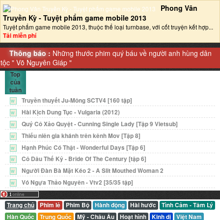
Phong Vân
Truyền Kỳ - Tuyệt phẩm game mobile 2013‎
Tuyệt phẩm game mobile 2013, thuộc thể loại turnbase, với cốt truyện kết hợp...
Tải miễn phí
Thông báo :
Những thước phim quý báu về người anh hùng dân
tộc "
Võ Nguyên Giáp
"
Top
của
tuần
Truyền thuyết Ju-Mông SCTV4 [160 tập]
W
Hài Kịch Dung Tục - Vulgaria (2012)
W
Quý Cô Xảo Quyệt - Cunning Single Lady [Tập 9 Vietsub]
W
Thiếu niên gia khánh trên kênh Mov [Tập 8]
W
Hạnh Phúc Có Thật - Wonderful Days [Tập 6]
W
Cô Dâu Thế Kỷ - Bride Of The Century [tập 6]
W
Người Đàn Bà Mặt Kéo 2 - A Slit Mouthed Woman 2
W
Vó Ngựa Thảo Nguyên - Vtv2 [35/35 tập]
W
Trang chủ
Phim lẻ
Phim Bộ
Hành động
Hài hước
Tình Cảm - Tâm Lý
Hàn Quốc
Trung Quốc
Mỹ - Châu Âu
Hoạt hình
Kinh dị
Việt Nam