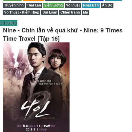
Truyền hình
Thái Lan
Viễn tưởng
Võ thuật
Nhật Bản
Ấn Độ
Võ Thuật - Kiếm Hiệp
Đài Loan
Chiến tranh
Ma
5.13.2013
Nine - Chín lần về quá khứ - Nine: 9 Times
Time Travel [Tập 16]