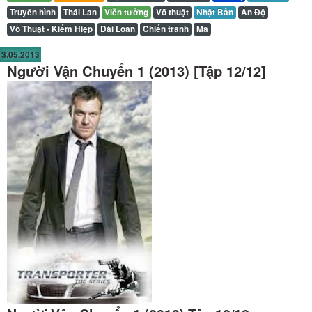
Truyền hình
Thái Lan
Viễn tưởng
Võ thuật
Nhật Bản
Ấn Độ
Võ Thuật - Kiếm Hiệp
Đài Loan
Chiến tranh
Ma
3.05.2013
Người Vận Chuyển 1 (2013) [Tập 12/12]