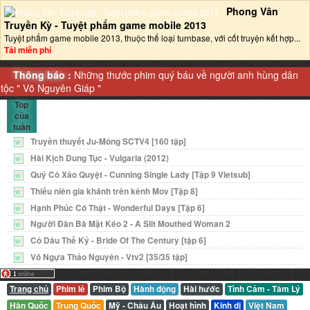
Phong Vân
Truyền Kỳ - Tuyệt phẩm game mobile 2013‎
Tuyệt phẩm game mobile 2013, thuộc thể loại turnbase, với cốt truyện kết hợp...
Tải miễn phí
Thông báo :
Những thước phim quý báu về người anh hùng dân
tộc "
Võ Nguyên Giáp
"
Top
của
tuần
Truyền thuyết Ju-Mông SCTV4 [160 tập]
W
Hài Kịch Dung Tục - Vulgaria (2012)
W
Quý Cô Xảo Quyệt - Cunning Single Lady [Tập 9 Vietsub]
W
Thiếu niên gia khánh trên kênh Mov [Tập 8]
W
Hạnh Phúc Có Thật - Wonderful Days [Tập 6]
W
Người Đàn Bà Mặt Kéo 2 - A Slit Mouthed Woman 2
W
Cô Dâu Thế Kỷ - Bride Of The Century [tập 6]
W
Vó Ngựa Thảo Nguyên - Vtv2 [35/35 tập]
W
Trang chủ
Phim lẻ
Phim Bộ
Hành động
Hài hước
Tình Cảm - Tâm Lý
Hàn Quốc
Trung Quốc
Mỹ - Châu Âu
Hoạt hình
Kinh dị
Việt Nam