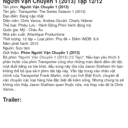
Người Vận Chuyển 1 (2013) Tập 12/12
Tên phim:
Người Vận Chuyển 1 (2013)
Tên gốc: Transporter: The Series Season 1 (2013)
Đạo diễn: Đang cập nhật
Diễn viên: Chris Vance, Andrea Osvárt, Charly Hübner
Thể loại: Phiêu Lưu - Hành Động,Phim hành động mỹ
Quốc gia: Mỹ - Châu Âu
Nhà sản xuất: Atlantique Productions
Thời lượng: 12 tập + Loại phim: Phụ đề + Điểm IMDB: 6.6
Năm phát hành: 2013
Nguồn: Sưu tầm
Giới thiệu:
Phim Người Vận Chuyển 1 (2013)
Bộ phim "
Người Vận Chuyển 1 (2013) (12 Tập)
": Nếu bạn yêu thích 3
phần trước của phim Transporter cũng như những màn đánh đấm dữ dội,
rượt đuổi bằng xe tóe khói, đấu súng nãy lửa của Jason Statham thì bạn
không thể bỏ qua sê-ri phim dài tập này. Vẫn tập trung vào nhân vật
chính của Transporter Frank Martin, một cựu lính Biệt Kích, chuyên đi
vận chuyển các loại hàng hóa đặc biệt để kiếm sống. Nhưng chúng ta sẽ
không còn thấy Jason Statham quen thuộc nữa, mà thay vào đó là Chris
Vance...
Trailer: