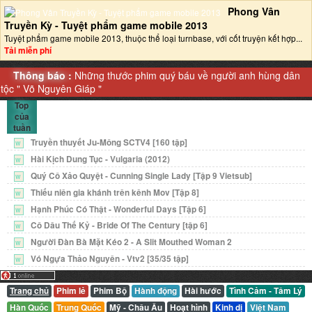
Phong Vân
Truyền Kỳ - Tuyệt phẩm game mobile 2013‎
Tuyệt phẩm game mobile 2013, thuộc thể loại turnbase, với cốt truyện kết hợp...
Tải miễn phí
Thông báo :
Những thước phim quý báu về người anh hùng dân
tộc "
Võ Nguyên Giáp
"
Top
của
tuần
Truyền thuyết Ju-Mông SCTV4 [160 tập]
W
Hài Kịch Dung Tục - Vulgaria (2012)
W
Quý Cô Xảo Quyệt - Cunning Single Lady [Tập 9 Vietsub]
W
Thiếu niên gia khánh trên kênh Mov [Tập 8]
W
Hạnh Phúc Có Thật - Wonderful Days [Tập 6]
W
Cô Dâu Thế Kỷ - Bride Of The Century [tập 6]
W
Người Đàn Bà Mặt Kéo 2 - A Slit Mouthed Woman 2
W
Vó Ngựa Thảo Nguyên - Vtv2 [35/35 tập]
W
Trang chủ
Phim lẻ
Phim Bộ
Hành động
Hài hước
Tình Cảm - Tâm Lý
Hàn Quốc
Trung Quốc
Mỹ - Châu Âu
Hoạt hình
Kinh dị
Việt Nam