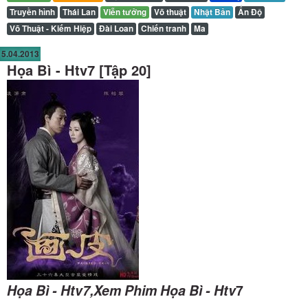
Truyền hình
Thái Lan
Viễn tưởng
Võ thuật
Nhật Bản
Ấn Độ
Võ Thuật - Kiếm Hiệp
Đài Loan
Chiến tranh
Ma
5.04.2013
Họa Bì - Htv7 [Tập 20]
Họa Bì - Htv7,Xem Phim Họa Bì - Htv
7