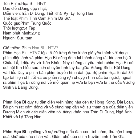
Tên Phim:Họa Bì - Htv7
Đạo diễn:Đang cập nhật,
Diễn viên:Trần Di Dung, Tiết Khải Kỳ, Lý Tông Hàn
Thể loại:Phim Tình Cảm,Phim Dã Sữ,
Quốc gia:Phim Trung Quốc,
Thời lượng:34 Tập
Năm phát hành:2012
Nguồn: Sưu tầm
Giớ thiệu: Phim
Họa Bì - HTV7
Phim
Họa Bì - HTV7
tập 19 20 từng được khán giả yêu thích với dạng
phim điện ảnh và phim Họa Bì cũng đem lại thành công rất lớn cho bộ 3
Châu Tấ, Triệu Vy và Trần Khôn. Nay những ai yêu thích phim Họa Bì có
coi hội tìm hiểu sau hơn chuyện tình tay ba giữa Vương Sinh, Bội Dung
và Tiểu Duy ở phim bản phim truyền hình dài tập. Bộ phim Họa Bì dài 34
tập tái hiện chi tiết và có phần rùng rợn chuyện tình của ba người, ngoài
ra phim Họa Bì cũng nói về mối quan hệ vừa là bạn vừa là thù của Vương
Sinh và Bàng Dũng.
Phim
Họa Bì
quy tụ dàn diễn viên hùng hậu đến từ Hong Kong, Đài Loan.
Bộ phim rất cảm động và vô cùng hấp dẫn với sự tham gia của diễn viên
Dương Mịch và các diễn viên nổi tiếng khác như Trần Di Dung, Ngô Ánh
Khiết và Lý Tông Hàn.
Phim
Họa Bì
nghiêng về sự vướng mắc đan xen tình cảm, thù hận trong
quá khứ của các nhân vật. Giám chế của phim truyền hình Trần Gia