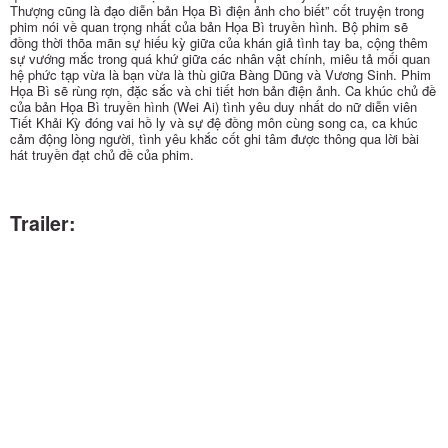
Thượng cũng là đạo diễn bản Họa Bì điện ảnh cho biết” cốt truyện trong
phim nói về quan trọng nhất của bản Họa Bì truyền hình. Bộ phim sẽ
đồng thời thõa mãn sự hiếu kỳ giữa của khán giả tình tay ba, cộng thêm
sự vướng mắc trong quá khứ giữa các nhân vật chính, miêu tả mối quan
hệ phức tạp vừa là bạn vừa là thù giữa Bàng Dũng và Vương Sinh. Phim
Họa Bì sẽ rùng rợn, đặc sắc và chi tiết hơn bản điện ảnh. Ca khúc chủ đề
của bản Họa Bì truyền hình (Wei Ai) tình yêu duy nhất do nữ diễn viên
Tiết Khải Kỳ đóng vai hồ ly và sự đệ đồng môn cùng song ca, ca khúc
cảm động lòng người, tình yêu khắc cốt ghi tâm được thông qua lời bài
hát truyền đạt chủ đề của phim.
Trailer: