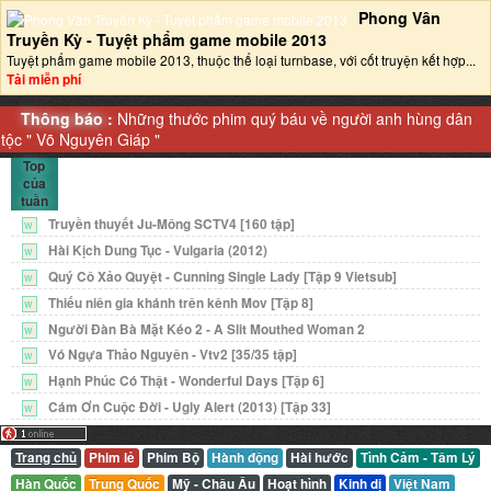
Phong Vân
Truyền Kỳ - Tuyệt phẩm game mobile 2013‎
Tuyệt phẩm game mobile 2013, thuộc thể loại turnbase, với cốt truyện kết hợp...
Tải miễn phí
Thông báo :
Những thước phim quý báu về người anh hùng dân
tộc "
Võ Nguyên Giáp
"
Top
của
tuần
Truyền thuyết Ju-Mông SCTV4 [160 tập]
W
Hài Kịch Dung Tục - Vulgaria (2012)
W
Quý Cô Xảo Quyệt - Cunning Single Lady [Tập 9 Vietsub]
W
Thiếu niên gia khánh trên kênh Mov [Tập 8]
W
Người Đàn Bà Mặt Kéo 2 - A Slit Mouthed Woman 2
W
Vó Ngựa Thảo Nguyên - Vtv2 [35/35 tập]
W
Hạnh Phúc Có Thật - Wonderful Days [Tập 6]
W
Cám Ơn Cuộc Đời - Ugly Alert (2013) [Tập 33]
W
Trang chủ
Phim lẻ
Phim Bộ
Hành động
Hài hước
Tình Cảm - Tâm Lý
Hàn Quốc
Trung Quốc
Mỹ - Châu Âu
Hoạt hình
Kinh dị
Việt Nam