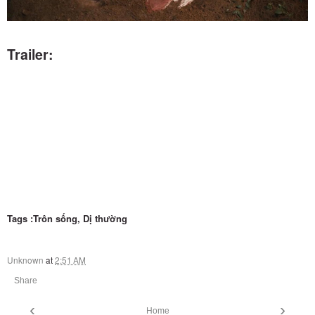
Trailer:
Tags :Trôn sống, Dị thường
Unknown
at
2:51 AM
Share
‹
›
Home