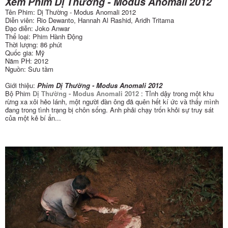
Xem Phim Dị Thường - Modus Anomali 2012
Tên Phim: Dị Thường - Modus Anomali 2012
Diễn viên: Rio Dewanto, Hannah Al Rashid, Aridh Tritama
Đạo diễn: Joko Anwar
Thể loại: Phim Hành Động
Thời lượng: 86 phút
Quốc gia: Mỹ
Năm PH: 2012
Nguồn: Sưu tầm
Giới thiệu:
Phim Dị Thường - Modus Anomali 2012
Bộ Phim
Dị Thường - Modus Anomali 2012
: Tỉnh dậy trong một khu
rừng xa xôi hẻo lánh, một người đàn ông đã quên hết kí ức và thấy mình
đang trong tình trạng bị chôn sống. Anh phải chạy trốn khỏi sự truy sát
của một kẻ bí ẩn...