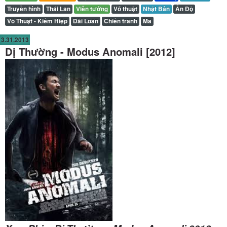
Truyền hình
Thái Lan
Viễn tưởng
Võ thuật
Nhật Bản
Ấn Độ
Võ Thuật - Kiếm Hiệp
Đài Loan
Chiến tranh
Ma
3.31.2013
Dị Thường - Modus Anomali [2012]