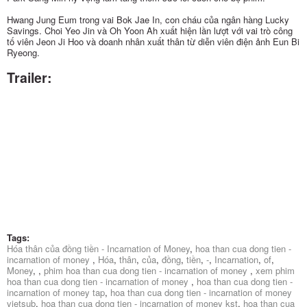
Hwang Jung Eum trong vai Bok Jae In, con cháu của ngân hàng Lucky
Savings. Choi Yeo Jin và Oh Yoon Ah xuất hiện lần lượt với vai trò công
tố viên Jeon Ji Hoo và doanh nhân xuất thân từ diễn viên điện ảnh Eun Bi
Ryeong.
Trailer:
Tags:
Hóa thân của đồng tiền - Incarnation of Money
,
hoa than cua dong tien -
incarnation of money
,
Hóa
,
thân
,
của
,
đồng
,
tiền
,
-
,
Incarnation
,
of
,
Money
,
,
phim hoa than cua dong tien - incarnation of money
,
xem phim
hoa than cua dong tien - incarnation of money
,
hoa than cua dong tien -
incarnation of money tap
,
hoa than cua dong tien - incarnation of money
vietsub
,
hoa than cua dong tien - incarnation of money kst
,
hoa than cua