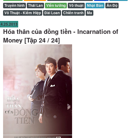
Truyền hình
Thái Lan
Viễn tưởng
Võ thuật
Nhật Bản
Ấn Độ
Võ Thuật - Kiếm Hiệp
Đài Loan
Chiến tranh
Ma
4.25.2013
Hóa thân của đồng tiền - Incarnation of
Money [Tập 24 / 24]