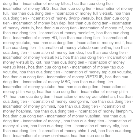
dong tien - incarnation of money kites
,
hoa than cua dong tien -
incarnation of money SBS
,
hoa than cua dong tien - incarnation of money
full
,
hoa than cua dong tien - incarnation of money full vietsub
,
hoa than
cua dong tien - incarnation of money dvdrip vietsub
,
hoa than cua dong
tien - incarnation of money ban dep
,
hoa than cua dong tien - incarnation
of money vietsub
,
hoa than cua dong tien - incarnation of money mf
,
hoa
than cua dong tien - incarnation of money mediafire
,
hoa than cua dong
tien - incarnation of money HD
,
hoa than cua dong tien - incarnation of
money youtube
,
hoa than cua dong tien - incarnation of money multi
,
hoa
than cua dong tien - incarnation of money vietsub xem online
,
hoa than
cua dong tien - incarnation of money ban dep
,
hoa than cua dong tien -
incarnation of money vietsub kst
,
hoa than cua dong tien - incarnation of
money vietsub by kst
,
hoa than cua dong tien - incarnation of money
vietsub kites
,
hoa than cua dong tien - incarnation of money tap cuoi
youtube
,
hoa than cua dong tien - incarnation of money tap cuoi youtube
,
hoa than cua dong tien - incarnation of money VIETSUB
,
hoa than cua
dong tien - incarnation of money MBC
,
hoa than cua dong tien -
incarnation of money youtube
,
hoa than cua dong tien - incarnation of
money phim vang
,
hoa than cua dong tien - incarnation of money phim
47
,
hoa than cua dong tien - incarnation of money xemphimhan
,
hoa than
cua dong tien - incarnation of money xuongphim
,
hoa than cua dong tien -
incarnation of money phimnoi
,
hoa than cua dong tien - incarnation of
money hoaphim
,
hoa than cua dong tien - incarnation of money bienphim
,
hoa than cua dong tien - incarnation of money vuaphim
,
hoa than cua
dong tien - incarnation of money
,
hoa than cua dong tien - incarnation of
money xi xam
,
hoa than cua dong tien - incarnation of money clip
,
hoa
than cua dong tien - incarnation of money phim 1 vui
,
hoa than cua dong
tien - incarnation of money phhimsao
,
hoa than cua dong tien -