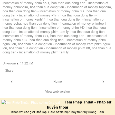
incarnation of money phim so 1
,
hoa than cua dong tien - incarnation of
money phimphim
,
hoa than cua dong tien - incarnation of money topphim
,
hoa than cua dong tien - incarnation of money phim 3 s
,
hoa than cua
dong tien - incarnation of money v1vn
,
hoa than cua dong tien -
incarnation of money kenh14
,
hoa than cua dong tien - incarnation of
money soha
,
hoa than cua dong tien - incarnation of money phimtop 1
,
hoa than cua dong tien - incarnation of money phim HD
,
hoa than cua
dong tien - incarnation of money phim tam ly
,
hoa than cua dong tien -
incarnation of money phim xxx
,
hoa than cua dong tien - incarnation of
money phim 18+
,
hoa than cua dong tien - incarnation of money phim
nguoi lon
,
hoa than cua dong tien - incarnation of money xem phim nguoi
lon
,
hoa than cua dong tien - incarnation of money phim 88
,
hoa than cua
dong tien - incarnation of money phim tam ly
,
,
Unknown
at
11:22 PM
Share
‹
›
Home
View web version
Tem Phép Thuật - Pháp sư
huyền thoại
Khác với các gMO thể loại Card battle hiện nay trên thị trường, Tem