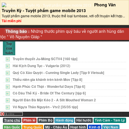
Phong Vân
Truyền Kỳ - Tuyệt phẩm game mobile 2013‎
Tuyệt phẩm game mobile 2013, thuộc thể loại turnbase, với cốt truyện kết hợp...
Tải miễn phí
Thông báo :
Những thước phim quý báu về người anh hùng dân
tộc "
Võ Nguyên Giáp
"
Top
của
tuần
Truyền thuyết Ju-Mông SCTV4 [160 tập]
W
Hài Kịch Dung Tục - Vulgaria (2012)
W
Quý Cô Xảo Quyệt - Cunning Single Lady [Tập 9 Vietsub]
W
Thiếu niên gia khánh trên kênh Mov [Tập 8]
W
Hạnh Phúc Có Thật - Wonderful Days [Tập 6]
W
Cô Dâu Thế Kỷ - Bride Of The Century [tập 6]
W
Người Đàn Bà Mặt Kéo 2 - A Slit Mouthed Woman 2
W
Vó Ngựa Thảo Nguyên - Vtv2 [35/35 tập]
W
Trang chủ
Phim lẻ
Phim Bộ
Hành động
Hài hước
Tình Cảm - Tâm Lý
Hàn Quốc
Trung Quốc
Mỹ - Châu Âu
Hoạt hình
Kinh dị
Việt Nam