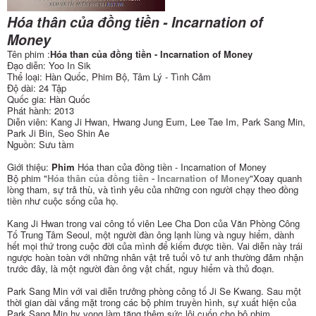
Hóa thân của đồng tiền - Incarnation of
Money
Tên phim :
Hóa than của đồng tiền - Incarnation of Money
Đạo diễn: Yoo In Sik
Thể loại: Hàn Quốc, Phim Bộ, Tâm Lý - Tình Cảm
Độ dài: 24 Tập
Quốc gia: Hàn Quốc
Phát hành: 2013
Diễn viên: Kang Ji Hwan, Hwang Jung Eum, Lee Tae Im, Park Sang Min,
Park Ji Bin, Seo Shin Ae
Nguồn: Sưu tầm
Giới thiệu:
Phim
Hóa than của đồng tiền - Incarnation of Money
Bộ phim "
Hóa thân của đồng tiền - Incarnation of Money
"Xoay quanh
lòng tham, sự trả thù, và tình yêu của những con người chạy theo đồng
tiền như cuộc sống của họ.
Kang Ji Hwan trong vai công tố viên Lee Cha Don của Văn Phòng Công
Tố Trung Tâm Seoul, một người đàn ông lạnh lùng và nguy hiểm, dành
hết mọi thứ trong cuộc đời của mình để kiếm được tiền. Vai diễn này trái
ngược hoàn toàn với những nhân vật trẻ tuổi vô tư anh thường đảm nhận
trước đây, là một người đàn ông vật chất, nguy hiểm và thủ đoạn.
Park Sang Min với vai diễn trưởng phòng công tố Ji Se Kwang. Sau một
thời gian dài vắng mặt trong các bộ phim truyền hình, sự xuất hiện của
Park Sang Min hy vọng làm tăng thêm sức lôi cuốn cho bộ phim.