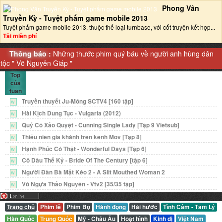
Phong Vân
Truyền Kỳ - Tuyệt phẩm game mobile 2013‎
Tuyệt phẩm game mobile 2013, thuộc thể loại turnbase, với cốt truyện kết hợp...
Tải miễn phí
Thông báo :
Những thước phim quý báu về người anh hùng dân
tộc "
Võ Nguyên Giáp
"
Top
của
tuần
Truyền thuyết Ju-Mông SCTV4 [160 tập]
W
Hài Kịch Dung Tục - Vulgaria (2012)
W
Quý Cô Xảo Quyệt - Cunning Single Lady [Tập 9 Vietsub]
W
Thiếu niên gia khánh trên kênh Mov [Tập 8]
W
Hạnh Phúc Có Thật - Wonderful Days [Tập 6]
W
Cô Dâu Thế Kỷ - Bride Of The Century [tập 6]
W
Người Đàn Bà Mặt Kéo 2 - A Slit Mouthed Woman 2
W
Vó Ngựa Thảo Nguyên - Vtv2 [35/35 tập]
W
Trang chủ
Phim lẻ
Phim Bộ
Hành động
Hài hước
Tình Cảm - Tâm Lý
Hàn Quốc
Trung Quốc
Mỹ - Châu Âu
Hoạt hình
Kinh dị
Việt Nam