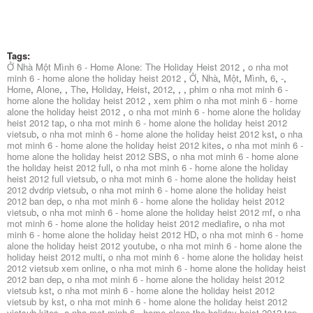
Tags:
Ở Nhà Một Mình 6 - Home Alone: The Holiday Heist 2012
,
o nha mot
minh 6 - home alone the holiday heist 2012
,
Ở
,
Nhà
,
Một
,
Mình
,
6
,
-
,
Home
,
Alone
,
,
The
,
Holiday
,
Heist
,
2012
,
,
,
phim o nha mot minh 6 -
home alone the holiday heist 2012
,
xem phim o nha mot minh 6 - home
alone the holiday heist 2012
,
o nha mot minh 6 - home alone the holiday
heist 2012 tap
,
o nha mot minh 6 - home alone the holiday heist 2012
vietsub
,
o nha mot minh 6 - home alone the holiday heist 2012 kst
,
o nha
mot minh 6 - home alone the holiday heist 2012 kites
,
o nha mot minh 6 -
home alone the holiday heist 2012 SBS
,
o nha mot minh 6 - home alone
the holiday heist 2012 full
,
o nha mot minh 6 - home alone the holiday
heist 2012 full vietsub
,
o nha mot minh 6 - home alone the holiday heist
2012 dvdrip vietsub
,
o nha mot minh 6 - home alone the holiday heist
2012 ban dep
,
o nha mot minh 6 - home alone the holiday heist 2012
vietsub
,
o nha mot minh 6 - home alone the holiday heist 2012 mf
,
o nha
mot minh 6 - home alone the holiday heist 2012 mediafire
,
o nha mot
minh 6 - home alone the holiday heist 2012 HD
,
o nha mot minh 6 - home
alone the holiday heist 2012 youtube
,
o nha mot minh 6 - home alone the
holiday heist 2012 multi
,
o nha mot minh 6 - home alone the holiday heist
2012 vietsub xem online
,
o nha mot minh 6 - home alone the holiday heist
2012 ban dep
,
o nha mot minh 6 - home alone the holiday heist 2012
vietsub kst
,
o nha mot minh 6 - home alone the holiday heist 2012
vietsub by kst
,
o nha mot minh 6 - home alone the holiday heist 2012
vietsub kites
,
o nha mot minh 6 - home alone the holiday heist 2012 tap