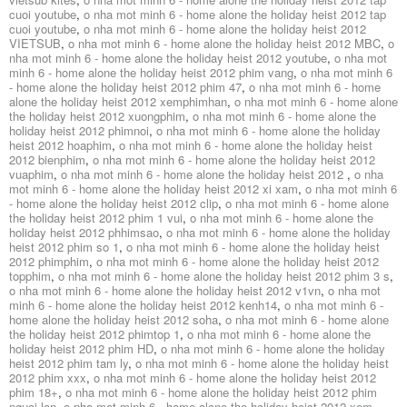
cuoi youtube
,
o nha mot minh 6 - home alone the holiday heist 2012 tap
cuoi youtube
,
o nha mot minh 6 - home alone the holiday heist 2012
VIETSUB
,
o nha mot minh 6 - home alone the holiday heist 2012 MBC
,
o
nha mot minh 6 - home alone the holiday heist 2012 youtube
,
o nha mot
minh 6 - home alone the holiday heist 2012 phim vang
,
o nha mot minh 6
- home alone the holiday heist 2012 phim 47
,
o nha mot minh 6 - home
alone the holiday heist 2012 xemphimhan
,
o nha mot minh 6 - home alone
the holiday heist 2012 xuongphim
,
o nha mot minh 6 - home alone the
holiday heist 2012 phimnoi
,
o nha mot minh 6 - home alone the holiday
heist 2012 hoaphim
,
o nha mot minh 6 - home alone the holiday heist
2012 bienphim
,
o nha mot minh 6 - home alone the holiday heist 2012
vuaphim
,
o nha mot minh 6 - home alone the holiday heist 2012
,
o nha
mot minh 6 - home alone the holiday heist 2012 xi xam
,
o nha mot minh 6
- home alone the holiday heist 2012 clip
,
o nha mot minh 6 - home alone
the holiday heist 2012 phim 1 vui
,
o nha mot minh 6 - home alone the
holiday heist 2012 phhimsao
,
o nha mot minh 6 - home alone the holiday
heist 2012 phim so 1
,
o nha mot minh 6 - home alone the holiday heist
2012 phimphim
,
o nha mot minh 6 - home alone the holiday heist 2012
topphim
,
o nha mot minh 6 - home alone the holiday heist 2012 phim 3 s
,
o nha mot minh 6 - home alone the holiday heist 2012 v1vn
,
o nha mot
minh 6 - home alone the holiday heist 2012 kenh14
,
o nha mot minh 6 -
home alone the holiday heist 2012 soha
,
o nha mot minh 6 - home alone
the holiday heist 2012 phimtop 1
,
o nha mot minh 6 - home alone the
holiday heist 2012 phim HD
,
o nha mot minh 6 - home alone the holiday
heist 2012 phim tam ly
,
o nha mot minh 6 - home alone the holiday heist
2012 phim xxx
,
o nha mot minh 6 - home alone the holiday heist 2012
phim 18+
,
o nha mot minh 6 - home alone the holiday heist 2012 phim
nguoi lon
,
o nha mot minh 6 - home alone the holiday heist 2012 xem