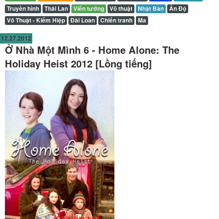
Truyền hình
Thái Lan
Viễn tưởng
Võ thuật
Nhật Bản
Ấn Độ
Võ Thuật - Kiếm Hiệp
Đài Loan
Chiến tranh
Ma
12.27.2012
Ở Nhà Một Mình 6 - Home Alone: The
Holiday Heist 2012 [Lồng tiếng]