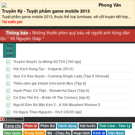
Phong Vân
Truyền Kỳ - Tuyệt phẩm game mobile 2013‎
Tuyệt phẩm game mobile 2013, thuộc thể loại turnbase, với cốt truyện kết hợp...
Tải miễn phí
Thông báo :
Những thước phim quý báu về người anh hùng dân
tộc "
Võ Nguyên Giáp
"
Top
của
tuần
Truyền thuyết Ju-Mông SCTV4 [160 tập]
W
Hài Kịch Dung Tục - Vulgaria (2012)
W
Quý Cô Xảo Quyệt - Cunning Single Lady [Tập 9 Vietsub]
W
Thiếu niên gia khánh trên kênh Mov [Tập 8]
W
Hạnh Phúc Có Thật - Wonderful Days [Tập 6]
W
Cô Dâu Thế Kỷ - Bride Of The Century [tập 6]
W
Người Đàn Bà Mặt Kéo 2 - A Slit Mouthed Woman 2
W
Vó Ngựa Thảo Nguyên - Vtv2 [35/35 tập]
W
Trang chủ
Phim lẻ
Phim Bộ
Hành động
Hài hước
Tình Cảm - Tâm Lý
Hàn Quốc
Trung Quốc
Mỹ - Châu Âu
Hoạt hình
Kinh dị
Việt Nam