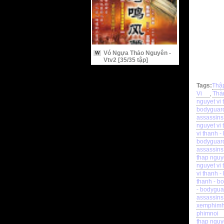
Vó Ngựa Thảo Nguyên -
W
Vtv2 [35/35 tập]
Tags:
Thập
Vi
,
Thà
nguyet vi
bodyguard
assassins 
nguyet vi 
vi thanh 
bodyguard
assassin
thap nguy
nguyet vi
vi thanh -
thanh - b
- bodygua
assassins
xemphim
phimnoi
thap nguy