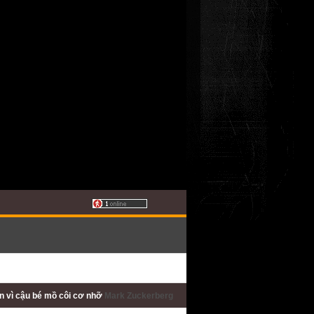
ấn
vì cậu bé mồ côi cơ nhỡ
Mark Zuckerberg