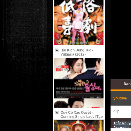
Hài Kịch Dung Tục -
W
Vulgaria (2012)
Đang
youtube
clip
Quý Cô Xảo Quyệt -
W
Cunning Single Lady [Tập
9 Vietsub]
Thập Nguyệ
Assassins