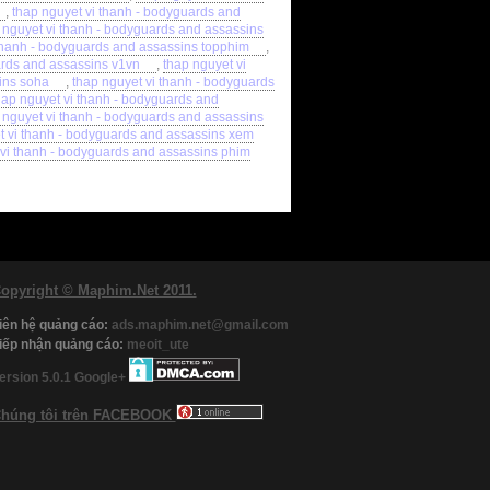
,
thap nguyet vi thanh - bodyguards and
 nguyet vi thanh - bodyguards and assassins
 thanh - bodyguards and assassins topphim
,
ards and assassins v1vn
,
thap nguyet vi
ins soha
,
thap nguyet vi thanh - bodyguards
hap nguyet vi thanh - bodyguards and
 nguyet vi thanh - bodyguards and assassins
t vi thanh - bodyguards and assassins xem
 vi thanh - bodyguards and assassins phim
opyright © Maphim.Net 2011.
iên hệ quảng cáo:
ads.maphim.net@gmail.com
iếp nhận quảng cáo:
meoit_ute
ersion 5.0.1
Google+
húng tôi trên FACEBOOK