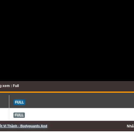
 xem : Full
FULL
FULL
t Vi Thành - Bodyguards And
Nh