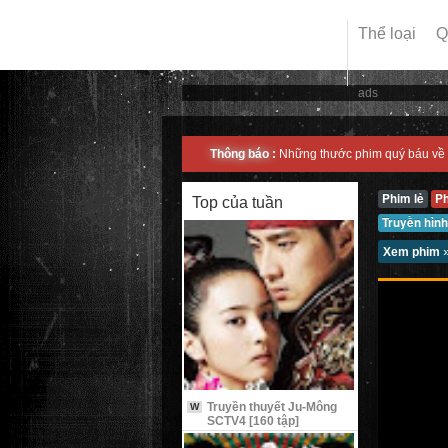
Thể loại
Q
ads
Thông báo :
Những thước phim quý báu về 
Phim lẻ
P
Top của tuần
Truyền hình
Xem phim
Truyền thuyết Ju-Mông
W
SCTV4 [160 tập]