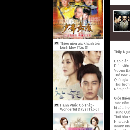
Thiếu niên gia khánh trên
W
kênh Mov [Tập 8]
Thập Ngu
Đạo diễn
Diễn viên
Vương Bá
Thể loại: 
Quốc gia:
Thời lượn
Năm phát
Giới thiệ
Vào năm 1
Hạnh Phúc Có Thật -
W
trị của t
Wonderful Days [Tập 6]
Trung Quố
Thái hậu 
Nhà cách 
doanh nhân