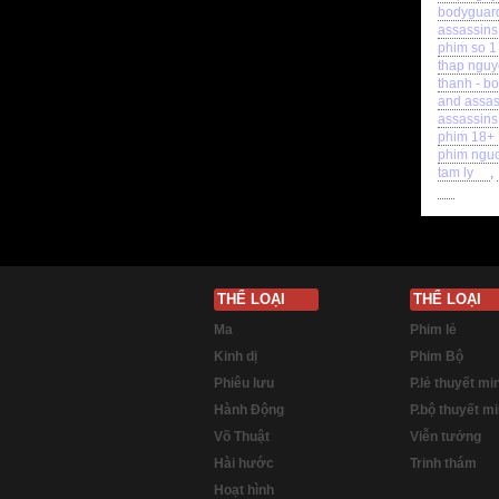
bodyguard
assassins
phim so 1
thap nguy
thanh - b
and assas
assassins
phim 18+
phim nguo
tam ly
,
THỂ LOẠI
THỂ LOẠI
Ma
Phim lẻ
Kinh dị
Phim Bộ
Phiêu lưu
P.lẻ thuyết mi
Hành Động
P.bộ thuyết m
Võ Thuật
Viễn tưởng
Hài hước
Trinh thám
Hoạt hình