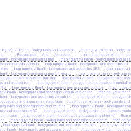
 Nguyệt Vi Thành - Bodyguards And Assassins
,
thap nguyet vi thanh - bodygua
nh
,
-
,
Bodyguards
,
And
,
Assassins
,
,
phim thap nguyet vi thanh - 
 thanh - bodyguards and assassins
,
thap nguyet vi thanh - bodyguards and assa
s and assassins vietsub
,
thap nguyet vi thanh - bodyguards and assassins kst
kites
,
thap nguyet vi thanh - bodyguards and assassins SBS
,
thap nguyet vi 
thanh - bodyguards and assassins full vietsub
,
thap nguyet vi thanh - bodyguard
- bodyguards and assassins ban dep
,
thap nguyet vi thanh - bodyguards and ass
s and assassins mf
,
thap nguyet vi thanh - bodyguards and assassins mediafire
s HD
,
thap nguyet vi thanh - bodyguards and assassins youtube
,
thap nguyet v
et vi thanh - bodyguards and assassins vietsub xem online
,
thap nguyet vi than
 thanh - bodyguards and assassins vietsub kst
,
thap nguyet vi thanh - bodyguards
 bodyguards and assassins vietsub kites
,
thap nguyet vi thanh - bodyguards and
odyguards and assassins tap cuoi youtube
,
thap nguyet vi thanh - bodyguards 
rds and assassins MBC
,
thap nguyet vi thanh - bodyguards and assassins yout
 phim vang
,
thap nguyet vi thanh - bodyguards and assassins phim 47
,
thap n
han
,
thap nguyet vi thanh - bodyguards and assassins xuongphim
,
thap nguye
,
thap nguyet vi thanh - bodyguards and assassins hoaphim
,
thap nguyet vi th
et vi thanh - bodyguards and assassins vuaphim
,
thap nguyet vi thanh - bodygu