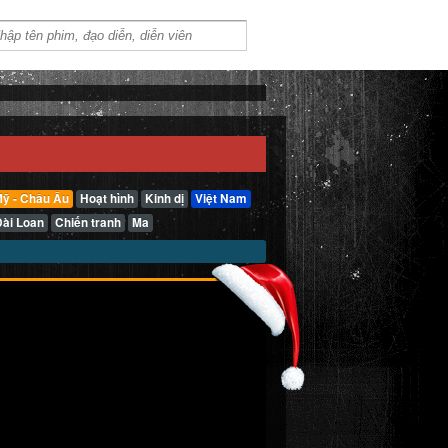
ỹ - Châu Âu
Hoạt hình
Kinh dị
Việt Nam
Đài Loan
Chiến tranh
Ma