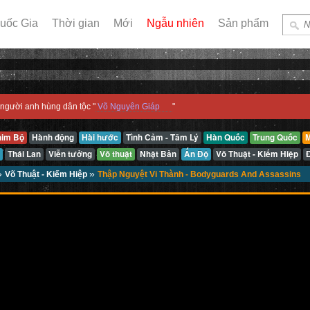
uốc Gia
Thời gian
Mới
Ngẫu nhiên
Sản phẩm
người anh hùng dân tộc "
Võ Nguyên Giáp
"
him Bộ
Hành động
Hài hước
Tình Cảm - Tâm Lý
Hàn Quốc
Trung Quốc
M
Thái Lan
Viễn tưởng
Võ thuật
Nhật Bản
Ấn Độ
Võ Thuật - Kiếm Hiệp
»
»
Võ Thuật - Kiếm Hiệp
Thập Nguyệt Vi Thành - Bodyguards And Assassins