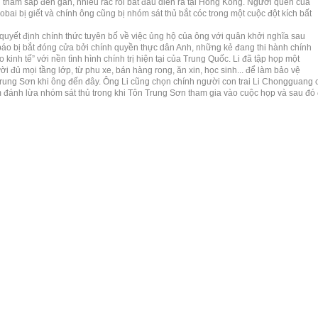
 thăm sắp đến gần, nhiều rắc rối bắt đầu diễn ra tại Hồng Kông. Người quen của
ai bị giết và chính ông cũng bị nhóm sát thủ bắt cóc trong một cuộc đột kích bất
 quyết định chính thức tuyên bố về việc ủng hộ của ông với quân khởi nghĩa sau
báo bị bắt đóng cửa bởi chính quyền thực dân Anh, những kẻ đang thi hành chính
o kinh tế” với nền tình hình chính trị hiện tại của Trung Quốc. Li đã tập họp một
 đủ mọi tầng lớp, từ phu xe, bán hàng rong, ăn xin, học sinh... để làm bảo vệ
rung Sơn khi ông đến đây. Ông Li cũng chọn chính người con trai Li Chongguang 
đánh lừa nhóm sát thủ trong khi Tôn Trung Sơn tham gia vào cuộc họp và sau đó 