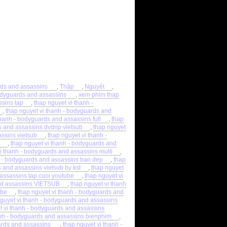
rds and assassins
,
Thập
,
Nguyệt
,
bodyguards and assassins
,
xem phim thap
ssins tap
,
thap nguyet vi thanh -
,
thap nguyet vi thanh - bodyguards and
thanh - bodyguards and assassins full
,
thap
s and assassins dvdrip vietsub
,
thap nguyet
assins vietsub
,
thap nguyet vi thanh -
,
thap nguyet vi thanh - bodyguards and
i thanh - bodyguards and assassins multi
,
h - bodyguards and assassins ban dep
,
thap
 and assassins vietsub by kst
,
thap nguyet
 assassins tap cuoi youtube
,
thap nguyet vi
and assassins VIETSUB
,
thap nguyet vi thanh
ube
,
thap nguyet vi thanh - bodyguards and
guyet vi thanh - bodyguards and assassins
t vi thanh - bodyguards and assassins
anh - bodyguards and assassins bienphim
,
ards and assassins
,
thap nguyet vi thanh -