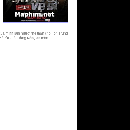
của mình làm người thế thân cho Tôn Trung
để rời khỏi Hồng Kông an toàn.