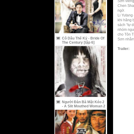
Sơn viếng
Chen Shaob
ngờ.
Li Yutang
khi hãng 
sách “tự d
nhóm người
cho Tôn T
Cô Dâu Thế Kỷ - Bride Of
W
Sơn nhằm 
The Century [tập 6]
Trailer:
Người Đàn Bà Mặt Kéo 2
W
- A Slit Mouthed Woman 2