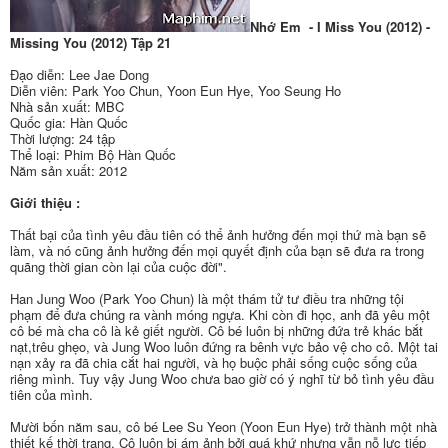
Nhớ Em - I Miss You (2012) -
Missing You (2012) Tập 21
Đạo diễn: Lee Jae Dong
Diễn viên: Park Yoo Chun, Yoon Eun Hye, Yoo Seung Ho
Nhà sản xuất: MBC
Quốc gia: Hàn Quốc
Thời lượng: 24 tập
Thể loại: Phim Bộ Hàn Quốc
Năm sản xuất: 2012
Giới thiệu :
Thất bại của tình yêu đầu tiên có thể ảnh hưởng đến mọi thứ mà bạn sẽ
làm, và nó cũng ảnh hưởng đến mọi quyết định của bạn sẽ đưa ra trong
quãng thời gian còn lại của cuộc đời".
Han Jung Woo (Park Yoo Chun) là một thám tử tư điều tra những tội
phạm để đưa chúng ra vành móng ngựa. Khi còn đi học, anh đã yêu một
cô bé mà cha cô là kẻ giết người. Cô bé luôn bị những đứa trẻ khác bắt
nạt,trêu ghẹo, và Jung Woo luôn đứng ra bênh vực bảo vệ cho cô. Một tai
nạn xảy ra đã chia cắt hai người, và họ buộc phải sống cuộc sống của
riêng mình. Tuy vậy Jung Woo chưa bao giờ có ý nghĩ từ bỏ tình yêu đầu
tiên của mình.
Mười bốn năm sau, cô bé Lee Su Yeon (Yoon Eun Hye) trở thành một nhà
thiết kế thời trang. Cô luôn bị ám ảnh bởi quá khứ nhưng vẫn nỗ lực tiếp