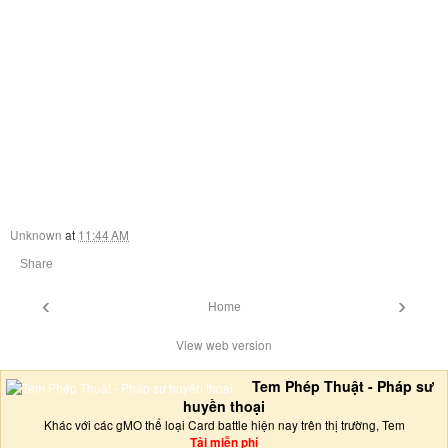
Unknown
at
11:44 AM
Share
‹
›
Home
View web version
Tem Phép Thuật - Pháp sư
huyền thoại
Khác với các gMO thể loại Card battle hiện nay trên thị trường, Tem
Tải miễn phí