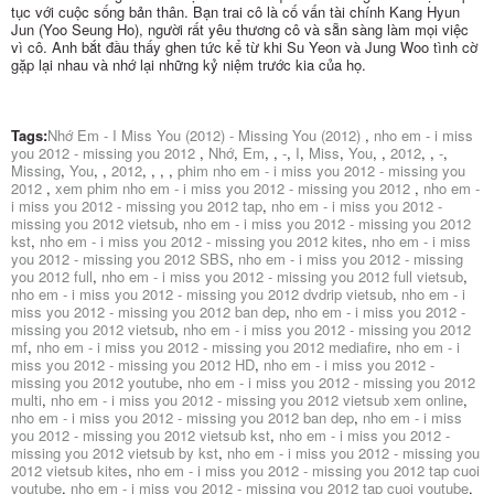
tục với cuộc sống bản thân. Bạn trai cô là cố vấn tài chính Kang Hyun
Jun (Yoo Seung Ho), người rất yêu thương cô và sẵn sàng làm mọi việc
vì cô. Anh bắt đầu thấy ghen tức kể từ khi Su Yeon và Jung Woo tình cờ
gặp lại nhau và nhớ lại những kỷ niệm trước kia của họ.
Tags:
Nhớ Em - I Miss You (2012) - Missing You (2012)
,
nho em - i miss
you 2012 - missing you 2012
,
Nhớ
,
Em
,
,
-
,
I
,
Miss
,
You
,
,
2012
,
,
-
,
Missing
,
You
,
,
2012
,
,
,
,
phim nho em - i miss you 2012 - missing you
2012
,
xem phim nho em - i miss you 2012 - missing you 2012
,
nho em -
i miss you 2012 - missing you 2012 tap
,
nho em - i miss you 2012 -
missing you 2012 vietsub
,
nho em - i miss you 2012 - missing you 2012
kst
,
nho em - i miss you 2012 - missing you 2012 kites
,
nho em - i miss
you 2012 - missing you 2012 SBS
,
nho em - i miss you 2012 - missing
you 2012 full
,
nho em - i miss you 2012 - missing you 2012 full vietsub
,
nho em - i miss you 2012 - missing you 2012 dvdrip vietsub
,
nho em - i
miss you 2012 - missing you 2012 ban dep
,
nho em - i miss you 2012 -
missing you 2012 vietsub
,
nho em - i miss you 2012 - missing you 2012
mf
,
nho em - i miss you 2012 - missing you 2012 mediafire
,
nho em - i
miss you 2012 - missing you 2012 HD
,
nho em - i miss you 2012 -
missing you 2012 youtube
,
nho em - i miss you 2012 - missing you 2012
multi
,
nho em - i miss you 2012 - missing you 2012 vietsub xem online
,
nho em - i miss you 2012 - missing you 2012 ban dep
,
nho em - i miss
you 2012 - missing you 2012 vietsub kst
,
nho em - i miss you 2012 -
missing you 2012 vietsub by kst
,
nho em - i miss you 2012 - missing you
2012 vietsub kites
,
nho em - i miss you 2012 - missing you 2012 tap cuoi
youtube
,
nho em - i miss you 2012 - missing you 2012 tap cuoi youtube
,