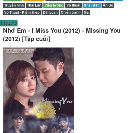
Truyền hình
Thái Lan
Viễn tưởng
Võ thuật
Nhật Bản
Ấn Độ
Võ Thuật - Kiếm Hiệp
Đài Loan
Chiến tranh
Ma
1.18.2013
Nhớ Em - I Miss You (2012) - Missing You
(2012) [Tập cuối]