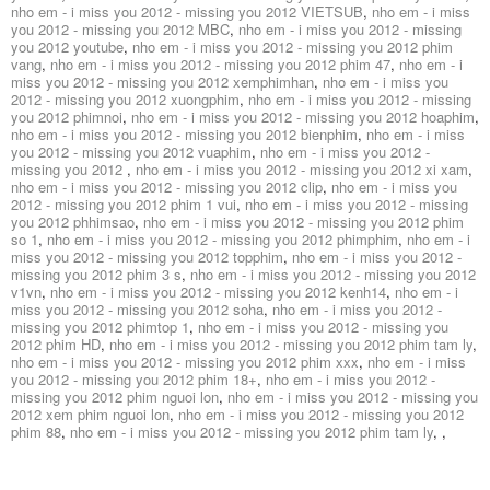
nho em - i miss you 2012 - missing you 2012 VIETSUB
,
nho em - i miss
you 2012 - missing you 2012 MBC
,
nho em - i miss you 2012 - missing
you 2012 youtube
,
nho em - i miss you 2012 - missing you 2012 phim
vang
,
nho em - i miss you 2012 - missing you 2012 phim 47
,
nho em - i
miss you 2012 - missing you 2012 xemphimhan
,
nho em - i miss you
2012 - missing you 2012 xuongphim
,
nho em - i miss you 2012 - missing
you 2012 phimnoi
,
nho em - i miss you 2012 - missing you 2012 hoaphim
,
nho em - i miss you 2012 - missing you 2012 bienphim
,
nho em - i miss
you 2012 - missing you 2012 vuaphim
,
nho em - i miss you 2012 -
missing you 2012
,
nho em - i miss you 2012 - missing you 2012 xi xam
,
nho em - i miss you 2012 - missing you 2012 clip
,
nho em - i miss you
2012 - missing you 2012 phim 1 vui
,
nho em - i miss you 2012 - missing
you 2012 phhimsao
,
nho em - i miss you 2012 - missing you 2012 phim
so 1
,
nho em - i miss you 2012 - missing you 2012 phimphim
,
nho em - i
miss you 2012 - missing you 2012 topphim
,
nho em - i miss you 2012 -
missing you 2012 phim 3 s
,
nho em - i miss you 2012 - missing you 2012
v1vn
,
nho em - i miss you 2012 - missing you 2012 kenh14
,
nho em - i
miss you 2012 - missing you 2012 soha
,
nho em - i miss you 2012 -
missing you 2012 phimtop 1
,
nho em - i miss you 2012 - missing you
2012 phim HD
,
nho em - i miss you 2012 - missing you 2012 phim tam ly
,
nho em - i miss you 2012 - missing you 2012 phim xxx
,
nho em - i miss
you 2012 - missing you 2012 phim 18+
,
nho em - i miss you 2012 -
missing you 2012 phim nguoi lon
,
nho em - i miss you 2012 - missing you
2012 xem phim nguoi lon
,
nho em - i miss you 2012 - missing you 2012
phim 88
,
nho em - i miss you 2012 - missing you 2012 phim tam ly
,
,