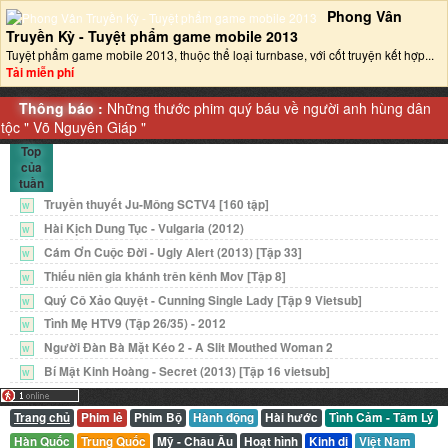
Phong Vân
Truyền Kỳ - Tuyệt phẩm game mobile 2013‎
Tuyệt phẩm game mobile 2013, thuộc thể loại turnbase, với cốt truyện kết hợp...
Tải miễn phí
Thông báo :
Những thước phim quý báu về người anh hùng dân
tộc "
Võ Nguyên Giáp
"
Top
của
tuần
Truyền thuyết Ju-Mông SCTV4 [160 tập]
W
Hài Kịch Dung Tục - Vulgaria (2012)
W
Cám Ơn Cuộc Đời - Ugly Alert (2013) [Tập 33]
W
Thiếu niên gia khánh trên kênh Mov [Tập 8]
W
Quý Cô Xảo Quyệt - Cunning Single Lady [Tập 9 Vietsub]
W
Tình Mẹ HTV9 (Tập 26/35) - 2012
W
Người Đàn Bà Mặt Kéo 2 - A Slit Mouthed Woman 2
W
Bí Mật Kinh Hoàng - Secret (2013) [Tập 16 vietsub]
W
Trang chủ
Phim lẻ
Phim Bộ
Hành động
Hài hước
Tình Cảm - Tâm Lý
Hàn Quốc
Trung Quốc
Mỹ - Châu Âu
Hoạt hình
Kinh dị
Việt Nam